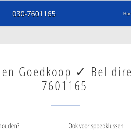
030-7601165
Ho
 en Goedkoop ✓ Bel dire
7601165
 houden?
Ook voor spoedklussen