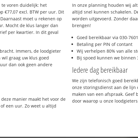
n te voren duidelijk: het
In onze planning houden wij al
op €77,07 excl. BTW per uur. Dit
altijd snel kunnen schakelen. 
 Daarnaast moet u rekenen op
worden uitgevoerd. Zonder daar 
ur. Mocht de klus langer dan
brengen!
ef per kwartier. In dit geval
Goed bereikbaar via 030-760
Betaling per PIN of contant
ebracht. Immers, de loodgieter
Wij verhelpen 80% van alle st
n wil graag uw klus goed
Bij spoed kunnen we binnen 3
t uur dan ook geen andere
Iedere dag bereikbaar
We zijn telefonisch goed bereik
onze storingsdienst aan de lijn
maken van een afspraak. Geef bij
p deze manier maakt het voor de
door waarop u onze loodgieters
 of een uur. Zo weet u altijd