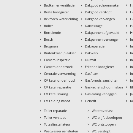
›
›
›
Badkamer ventilatie
Dakgoot schoonmaken
H
›
›
›
Beste loodgieter
Dakgoot verstopt
H
›
›
›
Bevroren waterleiding
Dakgoot vervangen
H
›
›
›
Boiler
Daklekkage
H
›
›
›
Borrelende
Dakpannen afgewaaid
H
›
›
›
Bosch
Dakpannen vervangen
I
›
›
›
Brugman
Dakreparatie
I
›
›
›
Buitenkraan plaatsen
Dakwerk
I
›
›
›
Camera inspectie
Duravit
I
›
›
›
Camera onderzoek
Erkende loodgieter
In
›
›
›
Centrale verwarming
Gasfitter
In
›
›
›
CV ketel onderhoud
Gasfornuis aansluiten
I
›
›
›
CV ketel reparatie
Gaskachel schoonmaken
I
›
›
›
CV ketel storing
Gasleiding verleggen
J
›
›
›
CV Leiding kapot
Geberit
K
›
›
Toilet reparatie
Wateroverlast
›
›
Toilet verstopt
WC blijft doorlopen
›
›
Totaalinstallateur
WC ontstoppen
›
›
Vaatwasser aansluiten
WC verstopt