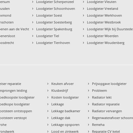
›
›
eersum
Loodgieter Scherpenzeel
Loodgieter Vleuten
›
›
eusden
Loodgieter Schoonhoven
Loodgieter Vreeland
›
›
Lexmond
Loodgieter Soest
Loodgieter Werkhoven
›
›
inschoten
Loodgieter Soesterberg
Loodgieter Westbroek
›
›
oenen aan de Vecht
Loodgieter Spakenburg
Loodgieter Wijk bij Duurstede
›
›
oenersloot
Loodgieter Tiel
Loodgieter Woerden
›
›
oosdrecht
Loodgieter Tienhoven
Loodgieter Woudenberg
›
›
eiser reparatie
Keuken afvoer
Prijsopgave loodgieter
›
›
esprongen leiding
Klusbedrijf
Probleem
›
›
oedkoopste loodgieter
Kosten loodgieter
Radiator lekt
›
›
oedkope loodgieter
Lekkage
Radiator reparatie
›
›
ootsteen ontstoppen
Lekkage badkamer
Radiator vervangen
›
›
ootsteen verstopt
Lekkage dak
Regenwaterafvoer schoo
›
›
rohe
Lekkage opsporen
Remeha
›
›
rondwerk
Lood en zinkwerk
Reparatie CV ketel