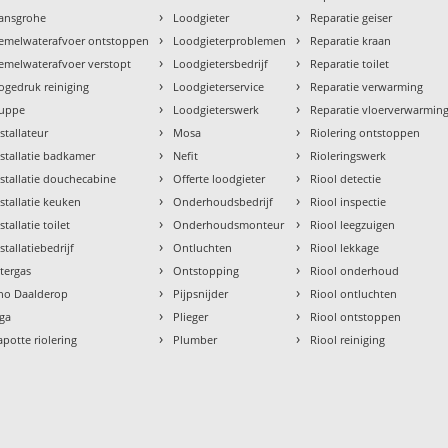
›
›
ansgrohe
Loodgieter
Reparatie geiser
›
›
emelwaterafvoer ontstoppen
Loodgieterproblemen
Reparatie kraan
›
›
emelwaterafvoer verstopt
Loodgietersbedrijf
Reparatie toilet
›
›
ogedruk reiniging
Loodgieterservice
Reparatie verwarming
›
›
uppe
Loodgieterswerk
Reparatie vloerverwarmin
›
›
nstallateur
Mosa
Riolering ontstoppen
›
›
nstallatie badkamer
Nefit
Rioleringswerk
›
›
nstallatie douchecabine
Offerte loodgieter
Riool detectie
›
›
nstallatie keuken
Onderhoudsbedrijf
Riool inspectie
›
›
stallatie toilet
Onderhoudsmonteur
Riool leegzuigen
›
›
stallatiebedrijf
Ontluchten
Riool lekkage
›
›
ntergas
Ontstopping
Riool onderhoud
›
›
tho Daalderop
Pijpsnijder
Riool ontluchten
›
›
aga
Plieger
Riool ontstoppen
›
›
apotte riolering
Plumber
Riool reiniging