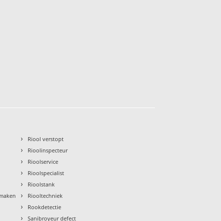
›
Riool verstopt
›
Rioolinspecteur
›
Rioolservice
›
Rioolspecialist
›
Rioolstank
›
nmaken
Riooltechniek
›
Rookdetectie
›
Sanibroyeur defect