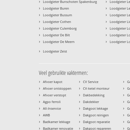
›
›
Loodgieter Bunschoten Spakenburg
Loodgieter L
›
›
Loodgieter Buren
Loodgieter L
›
›
Loodgieter Bussum
Loodgieter 
›
›
Loodgieter Cothen
Loodgieter L
›
›
Loodgieter Culemborg
Loodgieter L
›
›
Loodgieter De Bilt
Loodgieter L
›
›
Loodgieter De Meern
Loodgieter L
›
Loodgieter Zeist
Veel gebruikte vaktermen:
›
›
›
Afvoer kapot
CV Service
G
›
›
›
Afvoer ontstoppen
CV-ketel monteur
G
›
›
›
Afvoer verstopt
Dakbedekking
G
›
›
›
Agpo ferroli
Dakdekker
G
›
›
›
All-Inservice
Dakgoot lekkage
G
›
›
›
AWB
Dakgoot reinigen
G
›
›
›
Badkamer lekkage
Dakgoot reparatie
G
›
›
›
Badkamer renovatie
Dakgoot repareren
G