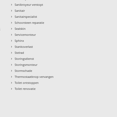
›
Sanibroyeur verstopt
›
Sanitair
›
Sanitairspecialist
›
Schoorsteen reparatie
›
g
Sealskin
›
Servicemonteur
›
Sphinx
›
Stankoverlast
›
Stelrad
›
Storingsdienst
›
Storingsmonteur
›
Stormschade
›
Thermostaatknop vervangen
›
Toilet ontstoppen
›
Toilet renovatie