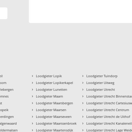
›
›
il
Loodgieter Lopik
Loodgieter Tuindorp
›
›
oorn
Loodgieter Lopikerkapel
Loodgieter Uitweg
›
›
riebergen
Loodgieter Lunetten
Loodgieter Utrecht
›
›
Eemnes
Loodgieter Maarn
Loodgieter Utrecht Binnensta
›
›
st
Loodgieter Maarsbergen
Loodgieter Utrecht Cartesius
›
›
nspeik
Loodgieter Maarsen
Loodgieter Utrecht Centrum
›
›
verdingen
Loodgieter Maarseveen
Loodgieter Utrecht de Uithof
›
›
algenwaard
Loodgieter Maarssenbroek
Loodgieter Utrecht Kanalenei
›
›
eldermalsen
Loodgieter Maartensdijk
Loodgieter Utrecht Lage Weid