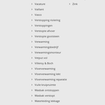
›
›
Vacature
Zink
›
Vaillant
›
Vasco
›
Verstopping riolering
›
Verstoppingen
›
Verstopte afvoer
›
Verstopte gootsteen
›
Verwarming
›
Verwarmingsbedrijf
›
Verwarmingsmonteur
›
Vetput vol
›
Villeroy & Boch
›
Vloerverwarming
›
Vloerverwarming lekt
›
Vloerverwarming reparatie
›
Vuile kruipruimte
›
Wasbak ontstoppen
›
Wasbak verstopt
›
Waterleiding lekkage