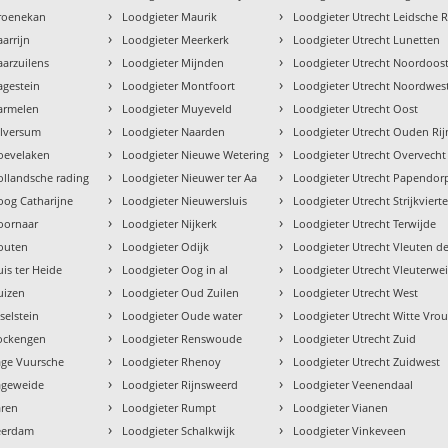
›
›
Groenekan
Loodgieter Maurik
Loodgieter Utrecht Leidsche R
›
›
arrijn
Loodgieter Meerkerk
Loodgieter Utrecht Lunetten
›
›
aarzuilens
Loodgieter Mijnden
Loodgieter Utrecht Noordoos
›
›
agestein
Loodgieter Montfoort
Loodgieter Utrecht Noordwes
›
›
armelen
Loodgieter Muyeveld
Loodgieter Utrecht Oost
›
›
ilversum
Loodgieter Naarden
Loodgieter Utrecht Ouden Rij
›
›
oevelaken
Loodgieter Nieuwe Wetering
Loodgieter Utrecht Overvecht
›
›
ollandsche rading
Loodgieter Nieuwer ter Aa
Loodgieter Utrecht Papendor
›
›
oog Catharijne
Loodgieter Nieuwersluis
Loodgieter Utrecht Strijkvierte
›
›
oornaar
Loodgieter Nijkerk
Loodgieter Utrecht Terwijde
›
›
outen
Loodgieter Odijk
Loodgieter Utrecht Vleuten d
›
›
is ter Heide
Loodgieter Oog in al
Loodgieter Utrecht Vleuterwe
›
›
uizen
Loodgieter Oud Zuilen
Loodgieter Utrecht West
›
›
selstein
Loodgieter Oude water
Loodgieter Utrecht Witte Vr
›
›
Kockengen
Loodgieter Renswoude
Loodgieter Utrecht Zuid
›
›
age Vuursche
Loodgieter Rhenoy
Loodgieter Utrecht Zuidwest
›
›
ageweide
Loodgieter Rijnsweerd
Loodgieter Veenendaal
›
›
aren
Loodgieter Rumpt
Loodgieter Vianen
›
›
eerdam
Loodgieter Schalkwijk
Loodgieter Vinkeveen