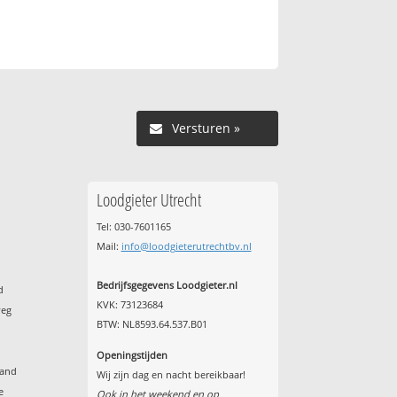
Versturen »
Loodgieter Utrecht
Tel: 030-7601165
Mail:
info@loodgieterutrechtbv.nl
Bedrijfsgegevens Loodgieter.nl
d
KVK: 73123684
weg
BTW: NL8593.64.537.B01
Openingstijden
land
Wij zijn dag en nacht bereikbaar!
e
Ook in het weekend en op