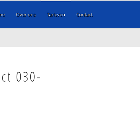
me
Over ons
Tarieven
Contact
ct 030-