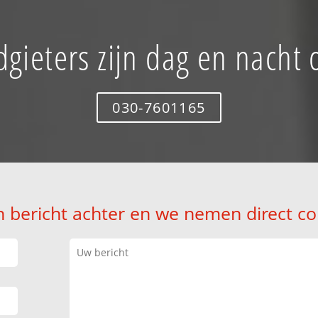
dgieters zijn dag en nacht
030-7601165
n bericht achter en we nemen direct co