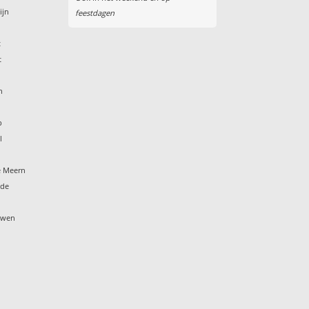
ijn
feestdagen
t
t
n
p
l
e Meern
ide
ouwen