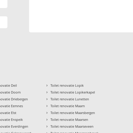
›
novatie Deil
Toilet renovatie Lopik
›
enovatie Doorn
Toilet renovatie Lopikerkapel
›
enovatie Driebergen
Toilet renovatie Lunetten
›
enovatie Eemnes
Toilet renovatie Maarn
›
novatie Elst
Toilet renovatie Maarsbergen
›
enovatie Enspeik
Toilet renovatie Maarsen
›
enovatie Everdingen
Toilet renovatie Maarseveen
›