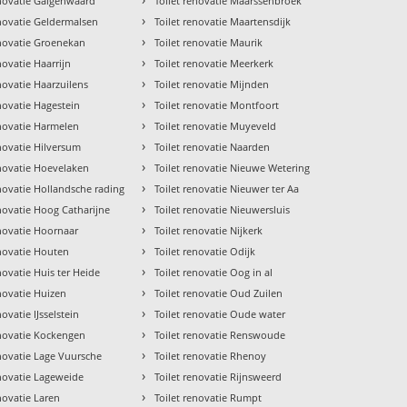
enovatie Galgenwaard
Toilet renovatie Maarssenbroek
›
enovatie Geldermalsen
Toilet renovatie Maartensdijk
›
enovatie Groenekan
Toilet renovatie Maurik
›
novatie Haarrijn
Toilet renovatie Meerkerk
›
enovatie Haarzuilens
Toilet renovatie Mijnden
›
enovatie Hagestein
Toilet renovatie Montfoort
›
enovatie Harmelen
Toilet renovatie Muyeveld
›
enovatie Hilversum
Toilet renovatie Naarden
›
enovatie Hoevelaken
Toilet renovatie Nieuwe Wetering
›
enovatie Hollandsche rading
Toilet renovatie Nieuwer ter Aa
›
enovatie Hoog Catharijne
Toilet renovatie Nieuwersluis
›
enovatie Hoornaar
Toilet renovatie Nijkerk
›
enovatie Houten
Toilet renovatie Odijk
›
novatie Huis ter Heide
Toilet renovatie Oog in al
›
enovatie Huizen
Toilet renovatie Oud Zuilen
›
novatie IJsselstein
Toilet renovatie Oude water
›
enovatie Kockengen
Toilet renovatie Renswoude
›
enovatie Lage Vuursche
Toilet renovatie Rhenoy
›
enovatie Lageweide
Toilet renovatie Rijnsweerd
›
enovatie Laren
Toilet renovatie Rumpt