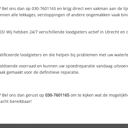
? Bel ons dan op 030-7601165 en krijg direct een vakman aan de lijn.
nen alle lekkages, verstoppingen of andere ongemakken vaak binne
5! Wij hebben 24/7 verschillende loodgieters actief in Utrecht en
lificeerde loodgieters en die helpen bij problemen met uw waterlei
voldoende voorraad en kunnen uw spoedreparatie vandaag uitvoere
ak gemaakt voor de definitieve reparatie.
? Bel ons dan gerust op
030-7601165
om te kijken wat de mogelijkh
nacht bereikbaar!