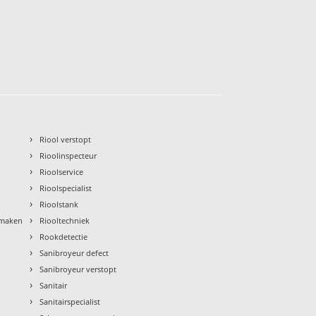
›
Riool verstopt
›
Rioolinspecteur
›
Rioolservice
›
Rioolspecialist
›
Rioolstank
›
nmaken
Riooltechniek
›
Rookdetectie
›
Sanibroyeur defect
›
Sanibroyeur verstopt
›
Sanitair
›
Sanitairspecialist