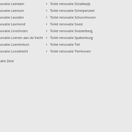
›
enovatie Leerdam
Toilet renovatie Schalkwijk
›
enovatie Leersum
Toilet renovatie Scherpenzeel
›
enovatie Leusden
Toilet renovatie Schoonhoven
›
enovatie Lexmond
Toilet renovatie Soest
›
enovatie Linschoten
Toilet renovatie Soesterberg
›
enovatie Loenen aan de Vecht
Toilet renovatie Spakenburg
›
enovatie Loenersloot
Toilet renovatie Tiel
›
enovatie Loosdrecht
Toilet renovatie Tienhoven
atie Zeist