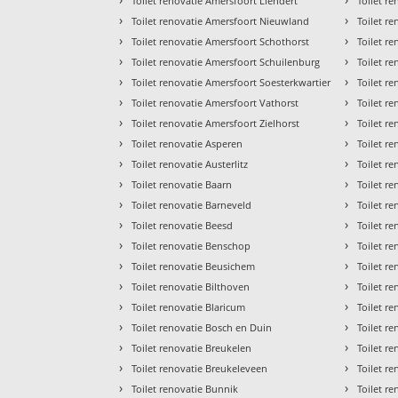
Toilet renovatie Amersfoort Liendert
Toilet r
›
›
Toilet renovatie Amersfoort Nieuwland
Toilet r
›
›
Toilet renovatie Amersfoort Schothorst
Toilet r
›
›
Toilet renovatie Amersfoort Schuilenburg
Toilet re
›
›
Toilet renovatie Amersfoort Soesterkwartier
Toilet r
›
›
Toilet renovatie Amersfoort Vathorst
Toilet r
›
›
Toilet renovatie Amersfoort Zielhorst
Toilet r
›
›
Toilet renovatie Asperen
Toilet r
›
›
Toilet renovatie Austerlitz
Toilet r
›
›
Toilet renovatie Baarn
Toilet r
›
›
Toilet renovatie Barneveld
Toilet r
›
›
Toilet renovatie Beesd
Toilet r
›
›
Toilet renovatie Benschop
Toilet r
›
›
Toilet renovatie Beusichem
Toilet re
›
›
Toilet renovatie Bilthoven
Toilet r
›
›
Toilet renovatie Blaricum
Toilet re
›
›
Toilet renovatie Bosch en Duin
Toilet r
›
›
Toilet renovatie Breukelen
Toilet r
›
›
Toilet renovatie Breukeleveen
Toilet r
›
›
Toilet renovatie Bunnik
Toilet r