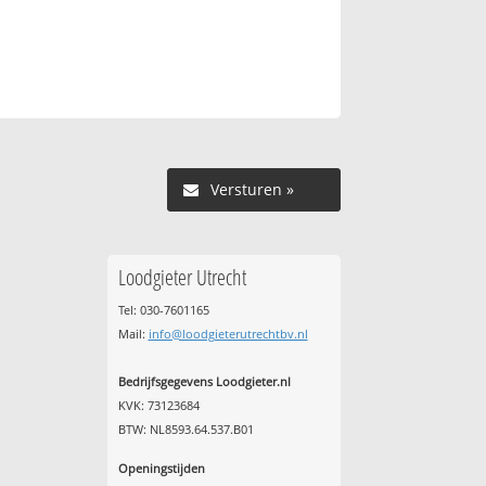
Versturen »
Loodgieter Utrecht
Tel: 030-7601165
Mail:
info@loodgieterutrechtbv.nl
Bedrijfsgegevens Loodgieter.nl
KVK: 73123684
BTW: NL8593.64.537.B01
Openingstijden