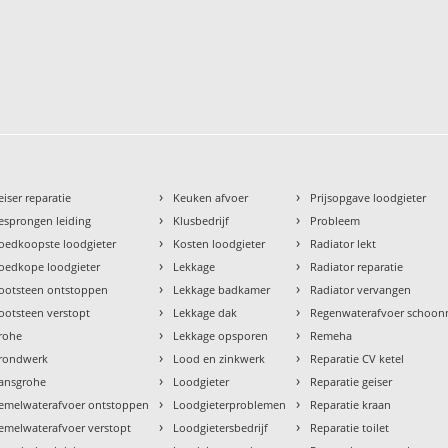
›
›
eiser reparatie
Keuken afvoer
Prijsopgave loodgieter
›
›
esprongen leiding
Klusbedrijf
Probleem
›
›
oedkoopste loodgieter
Kosten loodgieter
Radiator lekt
›
›
oedkope loodgieter
Lekkage
Radiator reparatie
›
›
ootsteen ontstoppen
Lekkage badkamer
Radiator vervangen
›
›
ootsteen verstopt
Lekkage dak
Regenwaterafvoer schoo
›
›
rohe
Lekkage opsporen
Remeha
›
›
rondwerk
Lood en zinkwerk
Reparatie CV ketel
›
›
ansgrohe
Loodgieter
Reparatie geiser
›
›
emelwaterafvoer ontstoppen
Loodgieterproblemen
Reparatie kraan
›
›
emelwaterafvoer verstopt
Loodgietersbedrijf
Reparatie toilet