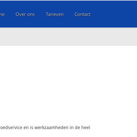
me
Over ons
Tarieven
Contact
spoedservice en is werkzaamheden in de heel