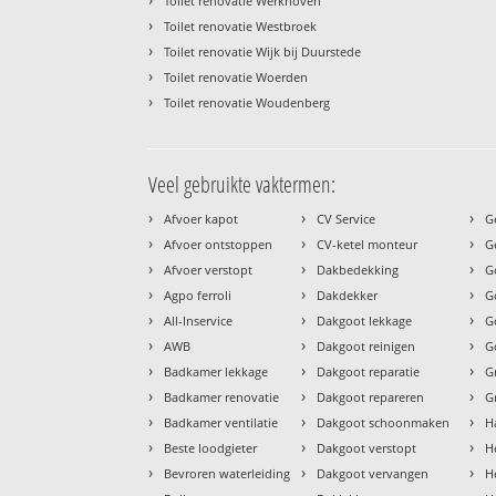
Toilet renovatie Werkhoven
›
Toilet renovatie Westbroek
›
Toilet renovatie Wijk bij Duurstede
›
Toilet renovatie Woerden
›
Toilet renovatie Woudenberg
Veel gebruikte vaktermen:
›
›
›
Afvoer kapot
CV Service
G
›
›
›
Afvoer ontstoppen
CV-ketel monteur
G
›
›
›
Afvoer verstopt
Dakbedekking
G
›
›
›
Agpo ferroli
Dakdekker
G
›
›
›
All-Inservice
Dakgoot lekkage
G
›
›
›
AWB
Dakgoot reinigen
G
›
›
›
Badkamer lekkage
Dakgoot reparatie
G
›
›
›
Badkamer renovatie
Dakgoot repareren
G
›
›
›
Badkamer ventilatie
Dakgoot schoonmaken
H
›
›
›
Beste loodgieter
Dakgoot verstopt
H
›
›
›
Bevroren waterleiding
Dakgoot vervangen
H