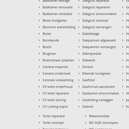
›
›
›
Badkamer lekkage
Dakgoot reparatie
G
›
›
›
Badkamer renovatie
Dakgoot repareren
G
›
›
›
Badkamer ventilatie
Dakgoot schoonmaken
H
›
›
›
Beste loodgieter
Dakgoot verstopt
H
›
›
›
Bevroren waterleiding
Dakgoot vervangen
H
›
›
›
Boiler
Daklekkage
H
›
›
›
Borrelende
Dakpannen afgewaaid
H
›
›
›
Bosch
Dakpannen vervangen
I
›
›
›
Brugman
Dakreparatie
I
›
›
›
Buitenkraan plaatsen
Dakwerk
I
›
›
›
Camera inspectie
Duravit
I
›
›
›
Camera onderzoek
Erkende loodgieter
In
›
›
›
Centrale verwarming
Gasfitter
In
›
›
›
CV ketel onderhoud
Gasfornuis aansluiten
I
›
›
›
CV ketel reparatie
Gaskachel schoonmaken
I
›
›
›
CV ketel storing
Gasleiding verleggen
J
›
›
›
CV Leiding kapot
Geberit
K
›
›
Toilet reparatie
Wateroverlast
›
›
Toilet verstopt
WC blijft doorlopen
›
›