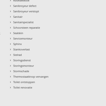
›
Rookdetectie
›
Sanibroyeur defect
›
Sanibroyeur verstopt
›
Sanitair
›
Sanitairspecialist
›
Schoorsteen reparatie
›
g
Sealskin
›
Servicemonteur
›
Sphinx
›
Stankoverlast
›
Stelrad
›
Storingsdienst
›
Storingsmonteur
›
Stormschade
›
Thermostaatknop vervangen
›
Toilet ontstoppen
›
Toilet renovatie