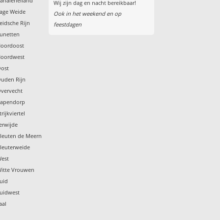
Kanaleneiland
Wij zijn dag en nacht bereikbaar!
Lage Weide
Ook in het weekend en op
eidsche Rijn
feestdagen
Lunetten
Noordoost
Noordwest
Oost
Ouden Rijn
Overvecht
 Papendorp
rijkviertel
erwijde
Vleuten de Meern
Vleuterweide
West
Witte Vrouwen
Zuid
Zuidwest
aal