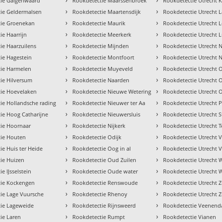
tie Galgenwaard
Rookdetectie Maarssenbroek
Rookdetectie Utrecht 
›
›
ie Geldermalsen
Rookdetectie Maartensdijk
Rookdetectie Utrecht 
›
›
tie Groenekan
Rookdetectie Maurik
Rookdetectie Utrecht L
›
›
ie Haarrijn
Rookdetectie Meerkerk
Rookdetectie Utrecht 
›
›
ie Haarzuilens
Rookdetectie Mijnden
Rookdetectie Utrecht 
›
›
ie Hagestein
Rookdetectie Montfoort
Rookdetectie Utrecht 
›
›
tie Harmelen
Rookdetectie Muyeveld
Rookdetectie Utrecht 
›
›
ie Hilversum
Rookdetectie Naarden
Rookdetectie Utrecht 
›
›
ie Hoevelaken
Rookdetectie Nieuwe Wetering
Rookdetectie Utrecht 
›
›
ie Hollandsche rading
Rookdetectie Nieuwer ter Aa
Rookdetectie Utrecht
›
›
ie Hoog Catharijne
Rookdetectie Nieuwersluis
Rookdetectie Utrecht St
›
›
ie Hoornaar
Rookdetectie Nijkerk
Rookdetectie Utrecht T
›
›
tie Houten
Rookdetectie Odijk
Rookdetectie Utrecht 
›
›
ie Huis ter Heide
Rookdetectie Oog in al
Rookdetectie Utrecht 
›
›
ie Huizen
Rookdetectie Oud Zuilen
Rookdetectie Utrecht 
›
›
e IJsselstein
Rookdetectie Oude water
Rookdetectie Utrecht 
›
›
tie Kockengen
Rookdetectie Renswoude
Rookdetectie Utrecht 
›
›
ie Lage Vuursche
Rookdetectie Rhenoy
Rookdetectie Utrecht 
›
›
ie Lageweide
Rookdetectie Rijnsweerd
Rookdetectie Veenend
›
›
ie Laren
Rookdetectie Rumpt
Rookdetectie Vianen