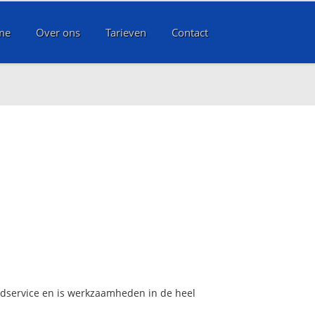
me
Over ons
Tarieven
Contact
oedservice en is werkzaamheden in de heel