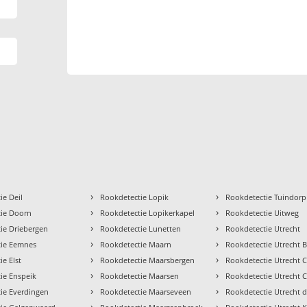
›
›
ie Deil
Rookdetectie Lopik
Rookdetectie Tuindorp
›
›
tie Doorn
Rookdetectie Lopikerkapel
Rookdetectie Uitweg
›
›
ie Driebergen
Rookdetectie Lunetten
Rookdetectie Utrecht
›
›
tie Eemnes
Rookdetectie Maarn
Rookdetectie Utrecht 
›
›
e Elst
Rookdetectie Maarsbergen
Rookdetectie Utrecht 
›
›
ie Enspeik
Rookdetectie Maarsen
Rookdetectie Utrecht 
›
›
ie Everdingen
Rookdetectie Maarseveen
Rookdetectie Utrecht d
›
›