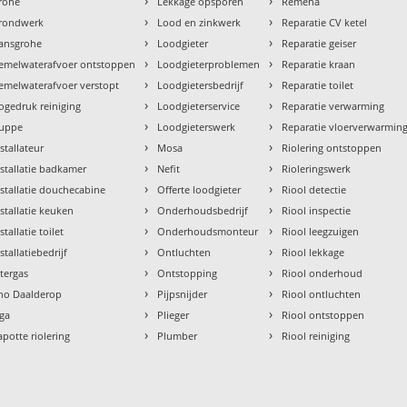
›
›
rohe
Lekkage opsporen
Remeha
›
›
rondwerk
Lood en zinkwerk
Reparatie CV ketel
›
›
ansgrohe
Loodgieter
Reparatie geiser
›
›
emelwaterafvoer ontstoppen
Loodgieterproblemen
Reparatie kraan
›
›
emelwaterafvoer verstopt
Loodgietersbedrijf
Reparatie toilet
›
›
ogedruk reiniging
Loodgieterservice
Reparatie verwarming
›
›
uppe
Loodgieterswerk
Reparatie vloerverwarmin
›
›
nstallateur
Mosa
Riolering ontstoppen
›
›
nstallatie badkamer
Nefit
Rioleringswerk
›
›
nstallatie douchecabine
Offerte loodgieter
Riool detectie
›
›
nstallatie keuken
Onderhoudsbedrijf
Riool inspectie
›
›
stallatie toilet
Onderhoudsmonteur
Riool leegzuigen
›
›
stallatiebedrijf
Ontluchten
Riool lekkage
›
›
ntergas
Ontstopping
Riool onderhoud
›
›
tho Daalderop
Pijpsnijder
Riool ontluchten
›
›
aga
Plieger
Riool ontstoppen
›
›
apotte riolering
Plumber
Riool reiniging