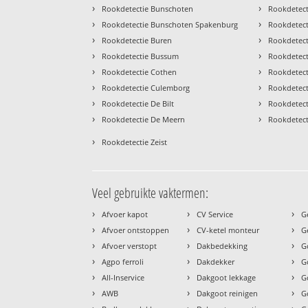
›
›
Rookdetectie Bunschoten
Rookdetec
›
›
Rookdetectie Bunschoten Spakenburg
Rookdetect
›
›
Rookdetectie Buren
Rookdetect
›
›
Rookdetectie Bussum
Rookdetec
›
›
Rookdetectie Cothen
Rookdetect
›
›
Rookdetectie Culemborg
Rookdetect
›
›
Rookdetectie De Bilt
Rookdetect
›
›
Rookdetectie De Meern
Rookdetect
›
Rookdetectie Zeist
Veel gebruikte vaktermen:
›
›
›
Afvoer kapot
CV Service
G
›
›
›
Afvoer ontstoppen
CV-ketel monteur
G
›
›
›
Afvoer verstopt
Dakbedekking
G
›
›
›
Agpo ferroli
Dakdekker
G
›
›
›
All-Inservice
Dakgoot lekkage
G
›
›
›
AWB
Dakgoot reinigen
G