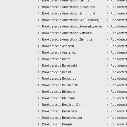
Rookdetectie Amersfoort Liendert
Rookdetec
›
›
Rookdetectie Amersfoort Nieuwland
Rookdetect
›
›
Rookdetectie Amersfoort Schothorst
Rookdetec
›
›
Rookdetectie Amersfoort Schuilenburg
Rookdetect
›
›
Rookdetectie Amersfoort Soesterkwartier
Rookdetect
›
›
Rookdetectie Amersfoort Vathorst
Rookdetect
›
›
Rookdetectie Amersfoort Zielhorst
Rookdetec
›
›
Rookdetectie Asperen
Rookdetect
›
›
Rookdetectie Austerlitz
Rookdetect
›
›
Rookdetectie Baarn
Rookdetect
›
›
Rookdetectie Barneveld
Rookdetect
›
›
Rookdetectie Beesd
Rookdetect
›
›
Rookdetectie Benschop
Rookdetec
›
›
Rookdetectie Beusichem
Rookdetect
›
›
Rookdetectie Bilthoven
Rookdetect
›
›
Rookdetectie Blaricum
Rookdetecti
›
›
Rookdetectie Bosch en Duin
Rookdetec
›
›
Rookdetectie Breukelen
Rookdetect
›
›
Rookdetectie Breukeleveen
Rookdetect
›
›
Rookdetectie Bunnik
Rookdetect