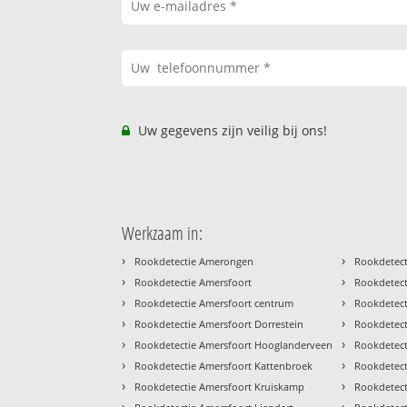
Uw gegevens zijn veilig bij ons!
Werkzaam in:
›
›
Rookdetectie Amerongen
Rookdetect
›
›
Rookdetectie Amersfoort
Rookdetec
›
›
Rookdetectie Amersfoort centrum
Rookdetect
›
›
Rookdetectie Amersfoort Dorrestein
Rookdetec
›
›
Rookdetectie Amersfoort Hooglanderveen
Rookdetecti
›
›
Rookdetectie Amersfoort Kattenbroek
Rookdetect
›
›
Rookdetectie Amersfoort Kruiskamp
Rookdetect
›
›