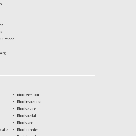
en
en
ek
Duurstede
berg
›
Riool verstopt
›
Rioolinspecteur
›
Rioolservice
›
Rioolspecialist
›
Rioolstank
›
nmaken
Riooltechniek