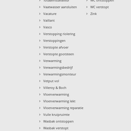
Totaalinstallateur
WC ontstoppen
›
›
Vaatwasser aansluiten
WC verstopt
›
›
Vacature
Zink
›
Vaillant
›
Vasco
›
Verstopping riolering
›
Verstoppingen
›
Verstopte afvoer
›
Verstopte gootsteen
›
Verwarming
›
Verwarmingsbedrijf
›
Verwarmingsmonteur
›
Vetput vol
›
Villeroy & Boch
›
Vloerverwarming
›
Vloerverwarming lekt
›
Vloerverwarming reparatie
›
Vuile kruipruimte
›
Wasbak ontstoppen
›
Wasbak verstopt