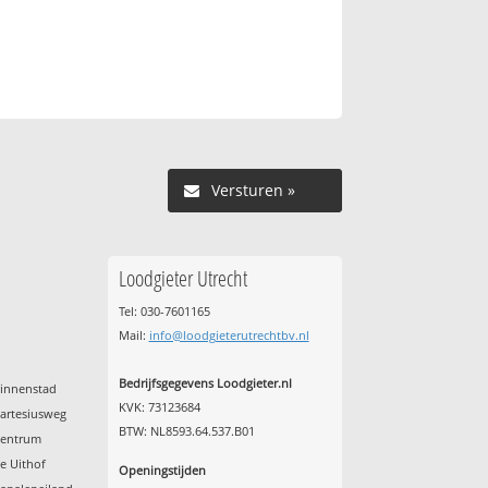
Versturen »
Loodgieter Utrecht
Tel: 030-7601165
Mail:
info@loodgieterutrechtbv.nl
Bedrijfsgegevens Loodgieter.nl
Binnenstad
KVK: 73123684
Cartesiusweg
BTW: NL8593.64.537.B01
Centrum
e Uithof
Openingstijden