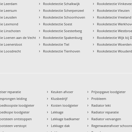
›
›
tie Leerdam
Rookdetectie Schalkwijk
Rookdetectie Vinkeve
›
›
ie Leersum
Rookdetectie Scherpenzeel
Rookdetectie Vleuten
›
›
ie Leusden
Rookdetectie Schoonhoven
Rookdetectie Vreeland
›
›
tie Lexmond
Rookdetectie Soest
Rookdetectie Werkhov
›
›
ie Linschoten
Rookdetectie Soesterberg
Rookdetectie Westbro
›
›
ie Loenen aan de Vecht
Rookdetectie Spakenburg
Rookdetectie Wijk bij 
›
›
ie Loenersloot
Rookdetectie Tiel
Rookdetectie Woerden
›
›
ie Loosdrecht
Rookdetectie Tienhoven
Rookdetectie Wouden
›
›
eiser reparatie
Keuken afvoer
Prijsopgave loodgieter
›
›
esprongen leiding
Klusbedrijf
Probleem
›
›
oedkoopste loodgieter
Kosten loodgieter
Radiator lekt
›
›
oedkope loodgieter
Lekkage
Radiator reparatie
›
›
ootsteen ontstoppen
Lekkage badkamer
Radiator vervangen
›
›
ootsteen verstopt
Lekkage dak
Regenwaterafvoer schoo