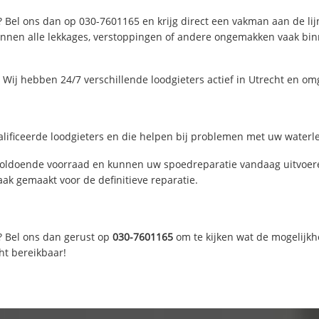
? Bel ons dan op 030-7601165 en krijg direct een vakman aan de lijn.
nen alle lekkages, verstoppingen of andere ongemakken vaak binne
Wij hebben 24/7 verschillende loodgieters actief in Utrecht en om
lificeerde loodgieters en die helpen bij problemen met uw waterlei
voldoende voorraad en kunnen uw spoedreparatie vandaag uitvoere
ak gemaakt voor de definitieve reparatie.
? Bel ons dan gerust op
030-7601165
om te kijken wat de mogelijkh
ht bereikbaar!