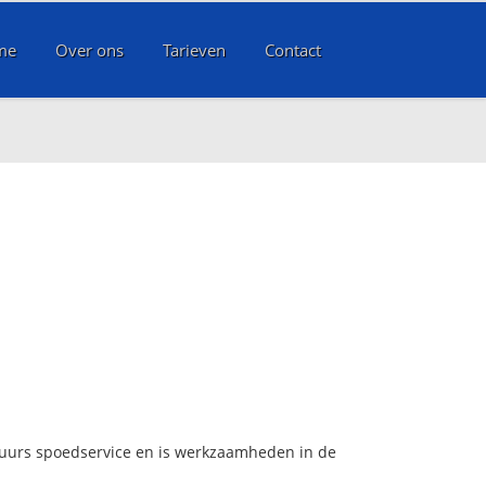
me
Over ons
Tarieven
Contact
4 uurs spoedservice en is werkzaamheden in de