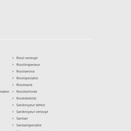
›
Riool verstopt
›
Rioolinspecteur
›
Rioolservice
›
Rioolspecialist
›
Rioolstank
›
nmaken
Riooltechniek
›
Rookdetectie
›
Sanibroyeur defect
›
Sanibroyeur verstopt
›
Sanitair
›
Sanitairspecialist