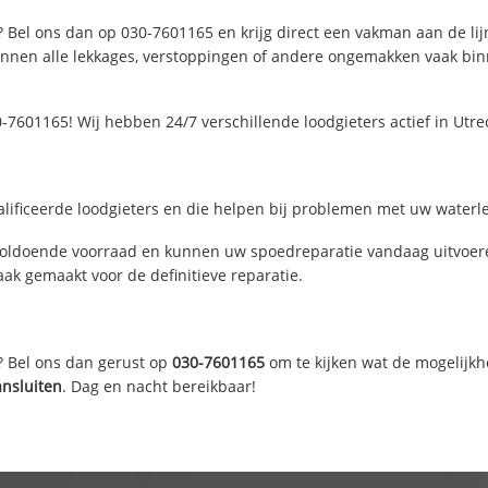
? Bel ons dan op 030-7601165 en krijg direct een vakman aan de lijn.
nen alle lekkages, verstoppingen of andere ongemakken vaak binne
-7601165! Wij hebben 24/7 verschillende loodgieters actief in Utr
lificeerde loodgieters en die helpen bij problemen met uw waterlei
voldoende voorraad en kunnen uw spoedreparatie vandaag uitvoere
ak gemaakt voor de definitieve reparatie.
? Bel ons dan gerust op
030-7601165
om te kijken wat de mogelijkh
ansluiten
. Dag en nacht bereikbaar!