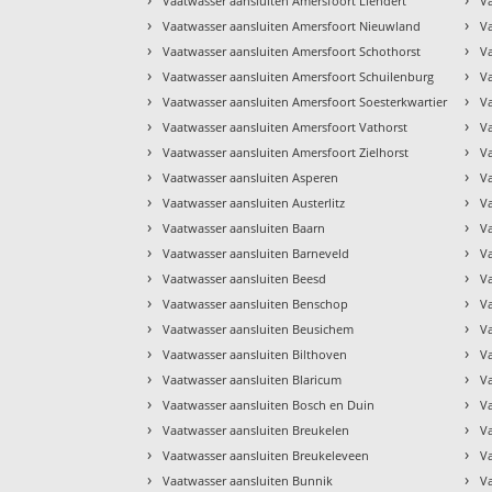
Vaatwasser aansluiten Amersfoort Liendert
V
›
›
Vaatwasser aansluiten Amersfoort Nieuwland
V
›
›
Vaatwasser aansluiten Amersfoort Schothorst
V
›
›
Vaatwasser aansluiten Amersfoort Schuilenburg
V
›
›
Vaatwasser aansluiten Amersfoort Soesterkwartier
V
›
›
Vaatwasser aansluiten Amersfoort Vathorst
V
›
›
Vaatwasser aansluiten Amersfoort Zielhorst
V
›
›
Vaatwasser aansluiten Asperen
V
›
›
Vaatwasser aansluiten Austerlitz
V
›
›
Vaatwasser aansluiten Baarn
V
›
›
Vaatwasser aansluiten Barneveld
V
›
›
Vaatwasser aansluiten Beesd
V
›
›
Vaatwasser aansluiten Benschop
V
›
›
Vaatwasser aansluiten Beusichem
V
›
›
Vaatwasser aansluiten Bilthoven
V
›
›
Vaatwasser aansluiten Blaricum
Va
›
›
Vaatwasser aansluiten Bosch en Duin
V
›
›
Vaatwasser aansluiten Breukelen
V
›
›
Vaatwasser aansluiten Breukeleveen
V
›
›
Vaatwasser aansluiten Bunnik
V