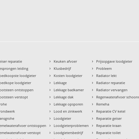
›
›
eiser reparatie
Keuken afvoer
Prijsopgave loodgieter
›
›
esprongen leiding
Klusbedrijf
Probleem
›
›
oedkoopste loodgieter
Kosten loodgieter
Radiator lekt
›
›
oedkope loodgieter
Lekkage
Radiator reparatie
›
›
ootsteen ontstoppen
Lekkage badkamer
Radiator vervangen
›
›
ootsteen verstopt
Lekkage dak
Regenwaterafvoer schoo
›
›
rohe
Lekkage opsporen
Remeha
›
›
rondwerk
Lood en zinkwerk
Reparatie CV ketel
›
›
ansgrohe
Loodgieter
Reparatie geiser
›
›
emelwaterafvoer ontstoppen
Loodgieterproblemen
Reparatie kraan
›
›
emelwaterafvoer verstopt
Loodgietersbedrijf
Reparatie toilet