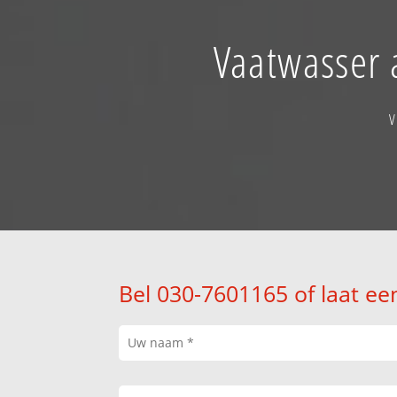
Vaatwasser 
V
Bel 030-7601165 of laat ee