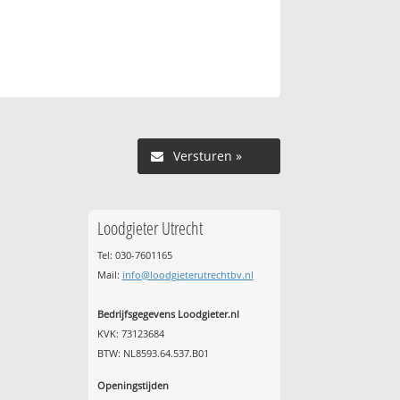
Versturen »
Loodgieter Utrecht
Tel: 030-7601165
Mail:
info@loodgieterutrechtbv.nl
Bedrijfsgegevens Loodgieter.nl
KVK: 73123684
BTW: NL8593.64.537.B01
Openingstijden