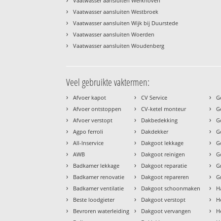
Vaatwasser aansluiten Werkhoven
›
Vaatwasser aansluiten Westbroek
›
Vaatwasser aansluiten Wijk bij Duurstede
›
Vaatwasser aansluiten Woerden
›
Vaatwasser aansluiten Woudenberg
Veel gebruikte vaktermen:
›
›
›
Afvoer kapot
CV Service
G
›
›
›
Afvoer ontstoppen
CV-ketel monteur
G
›
›
›
Afvoer verstopt
Dakbedekking
G
›
›
›
Agpo ferroli
Dakdekker
G
›
›
›
All-Inservice
Dakgoot lekkage
G
›
›
›
AWB
Dakgoot reinigen
G
›
›
›
Badkamer lekkage
Dakgoot reparatie
G
›
›
›
Badkamer renovatie
Dakgoot repareren
G
›
›
›
Badkamer ventilatie
Dakgoot schoonmaken
H
›
›
›
Beste loodgieter
Dakgoot verstopt
H
›
›
›
Bevroren waterleiding
Dakgoot vervangen
H