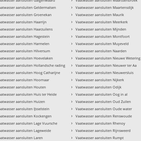
aatwasser aansluiten Galgenwaard
Vaatwasser aansluiten Maarssenbroek
›
aatwasser aansluiten Geldermalsen
Vaatwasser aansluiten Maartensdijk
›
aatwasser aansluiten Groenekan
Vaatwasser aansluiten Maurik
›
aatwasser aansluiten Haarrijn
Vaatwasser aansluiten Meerkerk
›
aatwasser aansluiten Haarzuilens
Vaatwasser aansluiten Mijnden
›
aatwasser aansluiten Hagestein
Vaatwasser aansluiten Montfoort
›
aatwasser aansluiten Harmelen
Vaatwasser aansluiten Muyeveld
›
aatwasser aansluiten Hilversum
Vaatwasser aansluiten Naarden
›
aatwasser aansluiten Hoevelaken
Vaatwasser aansluiten Nieuwe Wetering
›
aatwasser aansluiten Hollandsche rading
Vaatwasser aansluiten Nieuwer ter Aa
›
aatwasser aansluiten Hoog Catharijne
Vaatwasser aansluiten Nieuwersluis
›
aatwasser aansluiten Hoornaar
Vaatwasser aansluiten Nijkerk
›
aatwasser aansluiten Houten
Vaatwasser aansluiten Odijk
›
aatwasser aansluiten Huis ter Heide
Vaatwasser aansluiten Oog in al
›
aatwasser aansluiten Huizen
Vaatwasser aansluiten Oud Zuilen
›
atwasser aansluiten IJsselstein
Vaatwasser aansluiten Oude water
›
aatwasser aansluiten Kockengen
Vaatwasser aansluiten Renswoude
›
aatwasser aansluiten Lage Vuursche
Vaatwasser aansluiten Rhenoy
›
aatwasser aansluiten Lageweide
Vaatwasser aansluiten Rijnsweerd
›
aatwasser aansluiten Laren
Vaatwasser aansluiten Rumpt