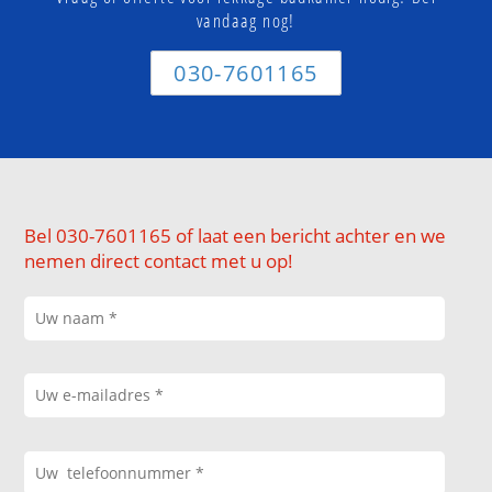
vandaag nog!
030-7601165
Bel 030-7601165 of laat een bericht achter en we
nemen direct contact met u op!