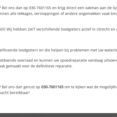
? Bel ons dan op 030-7601165 en krijg direct een vakman aan de lijn.
nen alle lekkages, verstoppingen of andere ongemakken vaak binne
5! Wij hebben 24/7 verschillende loodgieters actief in Utrecht e
lificeerde loodgieters en die helpen bij problemen met uw waterlei
voldoende voorraad en kunnen uw spoedreparatie vandaag uitvoere
ak gemaakt voor de definitieve reparatie.
? Bel ons dan gerust op
030-7601165
om te kijken wat de mogelijkh
nacht bereikbaar!