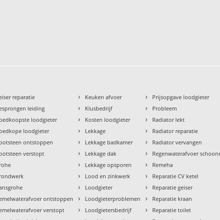
›
›
eiser reparatie
Keuken afvoer
Prijsopgave loodgieter
›
›
esprongen leiding
Klusbedrijf
Probleem
›
›
oedkoopste loodgieter
Kosten loodgieter
Radiator lekt
›
›
oedkope loodgieter
Lekkage
Radiator reparatie
›
›
ootsteen ontstoppen
Lekkage badkamer
Radiator vervangen
›
›
ootsteen verstopt
Lekkage dak
Regenwaterafvoer schoo
›
›
rohe
Lekkage opsporen
Remeha
›
›
rondwerk
Lood en zinkwerk
Reparatie CV ketel
›
›
ansgrohe
Loodgieter
Reparatie geiser
›
›
emelwaterafvoer ontstoppen
Loodgieterproblemen
Reparatie kraan
›
›
emelwaterafvoer verstopt
Loodgietersbedrijf
Reparatie toilet