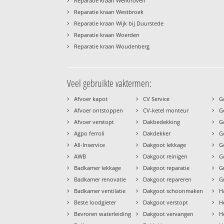
Reparatie kraan Werkhoven
›
Reparatie kraan Westbroek
›
Reparatie kraan Wijk bij Duurstede
›
Reparatie kraan Woerden
›
Reparatie kraan Woudenberg
Veel gebruikte vaktermen:
›
›
›
Afvoer kapot
CV Service
G
›
›
›
Afvoer ontstoppen
CV-ketel monteur
G
›
›
›
Afvoer verstopt
Dakbedekking
G
›
›
›
Agpo ferroli
Dakdekker
G
›
›
›
All-Inservice
Dakgoot lekkage
G
›
›
›
AWB
Dakgoot reinigen
G
›
›
›
Badkamer lekkage
Dakgoot reparatie
G
›
›
›
Badkamer renovatie
Dakgoot repareren
G
›
›
›
Badkamer ventilatie
Dakgoot schoonmaken
H
›
›
›
Beste loodgieter
Dakgoot verstopt
H
›
›
›
Bevroren waterleiding
Dakgoot vervangen
H