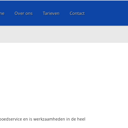
me
Over ons
Tarieven
Contact
 spoedservice en is werkzaamheden in de heel