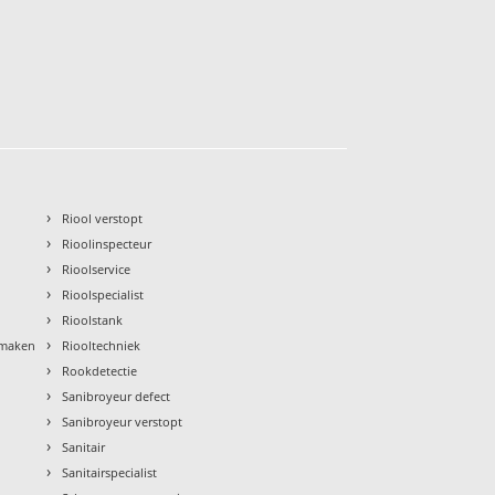
›
Riool verstopt
›
Rioolinspecteur
›
Rioolservice
›
Rioolspecialist
›
Rioolstank
›
nmaken
Riooltechniek
›
Rookdetectie
›
Sanibroyeur defect
›
Sanibroyeur verstopt
›
Sanitair
›
Sanitairspecialist