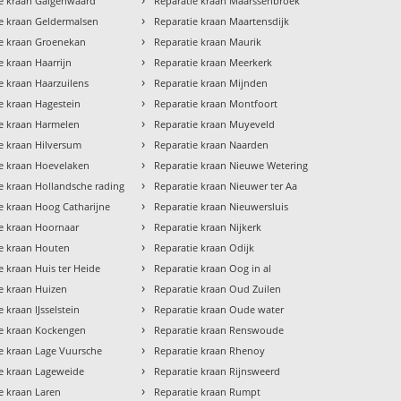
ie kraan Galgenwaard
Reparatie kraan Maarssenbroek
›
e kraan Geldermalsen
Reparatie kraan Maartensdijk
›
ie kraan Groenekan
Reparatie kraan Maurik
›
e kraan Haarrijn
Reparatie kraan Meerkerk
›
e kraan Haarzuilens
Reparatie kraan Mijnden
›
e kraan Hagestein
Reparatie kraan Montfoort
›
ie kraan Harmelen
Reparatie kraan Muyeveld
›
e kraan Hilversum
Reparatie kraan Naarden
›
ie kraan Hoevelaken
Reparatie kraan Nieuwe Wetering
›
e kraan Hollandsche rading
Reparatie kraan Nieuwer ter Aa
›
e kraan Hoog Catharijne
Reparatie kraan Nieuwersluis
›
e kraan Hoornaar
Reparatie kraan Nijkerk
›
ie kraan Houten
Reparatie kraan Odijk
›
e kraan Huis ter Heide
Reparatie kraan Oog in al
›
e kraan Huizen
Reparatie kraan Oud Zuilen
›
e kraan IJsselstein
Reparatie kraan Oude water
›
ie kraan Kockengen
Reparatie kraan Renswoude
›
e kraan Lage Vuursche
Reparatie kraan Rhenoy
›
e kraan Lageweide
Reparatie kraan Rijnsweerd
›
e kraan Laren
Reparatie kraan Rumpt