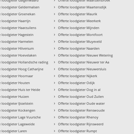
e loodgieter Galgenwaard
Offerte loodgieter Maarssenbroek
›
e loodgieter Geldermalsen
Offerte loodgieter Maartensdijk
›
e loodgieter Groenekan
Offerte loodgieter Maurik
›
e loodgieter Haarrijn
Offerte loodgieter Meerkerk
›
e loodgieter Haarzuilens
Offerte loodgieter Mijnden
›
e loodgieter Hagestein
Offerte loodgieter Montfoort
›
e loodgieter Harmelen
Offerte loodgieter Muyeveld
›
e loodgieter Hilversum
Offerte loodgieter Naarden
›
e loodgieter Hoevelaken
Offerte loodgieter Nieuwe Wetering
›
e loodgieter Hollandsche rading
Offerte loodgieter Nieuwer ter Aa
›
e loodgieter Hoog Catharijne
Offerte loodgieter Nieuwersluis
›
e loodgieter Hoornaar
Offerte loodgieter Nijkerk
›
e loodgieter Houten
Offerte loodgieter Odijk
›
e loodgieter Huis ter Heide
Offerte loodgieter Oog in al
›
e loodgieter Huizen
Offerte loodgieter Oud Zuilen
›
e loodgieter IJsselstein
Offerte loodgieter Oude water
›
e loodgieter Kockengen
Offerte loodgieter Renswoude
›
e loodgieter Lage Vuursche
Offerte loodgieter Rhenoy
›
e loodgieter Lageweide
Offerte loodgieter Rijnsweerd
›
e loodgieter Laren
Offerte loodgieter Rumpt