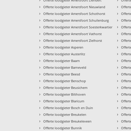
Offerte loodgieter Amersfoort Liendert
Offert
›
›
Offerte loodgieter Amersfoort Nieuwland
Offert
›
›
Offerte loodgieter Amersfoort Schothorst
Offert
›
›
Offerte loodgieter Amersfoort Schuilenburg
Offert
›
›
Offerte loodgieter Amersfoort Soesterkwartier
Offert
›
›
Offerte loodgieter Amersfoort Vathorst
Offert
›
›
Offerte loodgieter Amersfoort Zielhorst
Offert
›
›
Offerte loodgieter Asperen
Offert
›
›
Offerte loodgieter Austerlitz
Offert
›
›
Offerte loodgieter Baarn
Offert
›
›
Offerte loodgieter Barneveld
Offert
›
›
Offerte loodgieter Beesd
Offert
›
›
Offerte loodgieter Benschop
Offert
›
›
Offerte loodgieter Beusichem
Offert
›
›
Offerte loodgieter Bilthoven
Offert
›
›
Offerte loodgieter Blaricum
Offert
›
›
Offerte loodgieter Bosch en Duin
Offert
›
›
Offerte loodgieter Breukelen
Offert
›
›
Offerte loodgieter Breukeleveen
Offert
›
›
Offerte loodgieter Bunnik
Offert