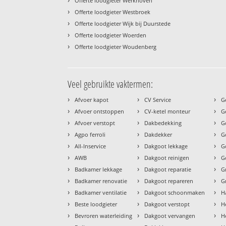
Offerte loodgieter Werkhoven
›
Offerte loodgieter Westbroek
›
Offerte loodgieter Wijk bij Duurstede
›
Offerte loodgieter Woerden
›
Offerte loodgieter Woudenberg
Veel gebruikte vaktermen:
›
›
›
Afvoer kapot
CV Service
G
›
›
›
Afvoer ontstoppen
CV-ketel monteur
G
›
›
›
Afvoer verstopt
Dakbedekking
G
›
›
›
Agpo ferroli
Dakdekker
G
›
›
›
All-Inservice
Dakgoot lekkage
G
›
›
›
AWB
Dakgoot reinigen
G
›
›
›
Badkamer lekkage
Dakgoot reparatie
G
›
›
›
Badkamer renovatie
Dakgoot repareren
G
›
›
›
Badkamer ventilatie
Dakgoot schoonmaken
H
›
›
›
Beste loodgieter
Dakgoot verstopt
H
›
›
›
Bevroren waterleiding
Dakgoot vervangen
H