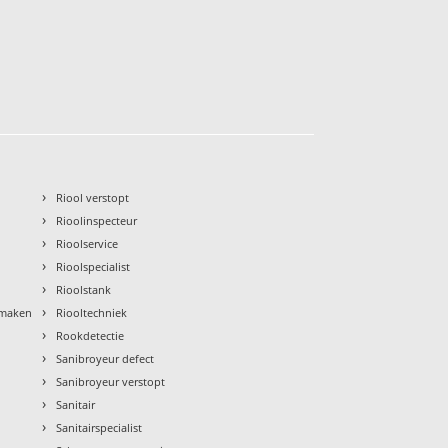
›
Riool verstopt
›
Rioolinspecteur
›
Rioolservice
›
Rioolspecialist
›
Rioolstank
›
nmaken
Riooltechniek
›
Rookdetectie
›
Sanibroyeur defect
›
Sanibroyeur verstopt
›
Sanitair
›
Sanitairspecialist