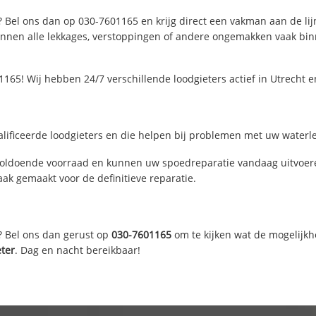
? Bel ons dan op 030-7601165 en krijg direct een vakman aan de lijn.
nen alle lekkages, verstoppingen of andere ongemakken vaak binne
165! Wij hebben 24/7 verschillende loodgieters actief in Utrecht 
lificeerde loodgieters en die helpen bij problemen met uw waterlei
voldoende voorraad en kunnen uw spoedreparatie vandaag uitvoere
ak gemaakt voor de definitieve reparatie.
? Bel ons dan gerust op
030-7601165
om te kijken wat de mogelijkh
eter
. Dag en nacht bereikbaar!