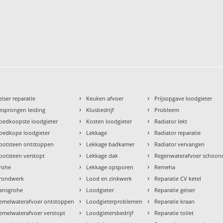
›
›
eiser reparatie
Keuken afvoer
Prijsopgave loodgieter
›
›
esprongen leiding
Klusbedrijf
Probleem
›
›
oedkoopste loodgieter
Kosten loodgieter
Radiator lekt
›
›
oedkope loodgieter
Lekkage
Radiator reparatie
›
›
ootsteen ontstoppen
Lekkage badkamer
Radiator vervangen
›
›
ootsteen verstopt
Lekkage dak
Regenwaterafvoer schoo
›
›
rohe
Lekkage opsporen
Remeha
›
›
rondwerk
Lood en zinkwerk
Reparatie CV ketel
›
›
ansgrohe
Loodgieter
Reparatie geiser
›
›
emelwaterafvoer ontstoppen
Loodgieterproblemen
Reparatie kraan
›
›
emelwaterafvoer verstopt
Loodgietersbedrijf
Reparatie toilet