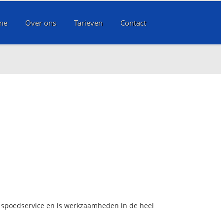
me
Over ons
Tarieven
Contact
rs spoedservice en is werkzaamheden in de heel