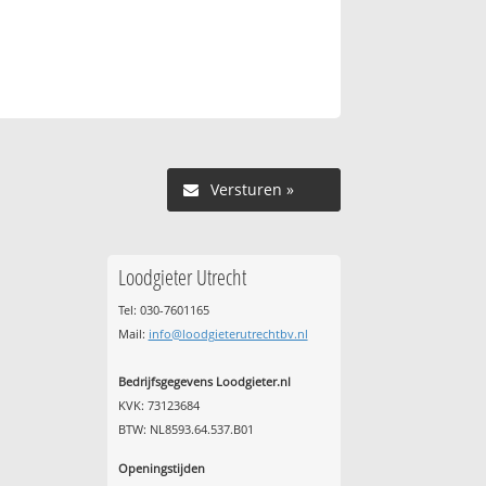
Versturen »
Loodgieter Utrecht
Tel: 030-7601165
Mail:
info@loodgieterutrechtbv.nl
Bedrijfsgegevens Loodgieter.nl
KVK: 73123684
BTW: NL8593.64.537.B01
Openingstijden