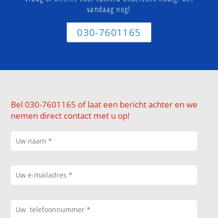
vandaag nog!
030-7601165
Bel 030-7601165 of laat een bericht achter en we
nemen direct contact met u op!