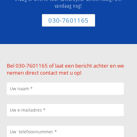
vandaag nog!
030-7601165
Bel 030-7601165 of laat een bericht achter en we
nemen direct contact met u op!