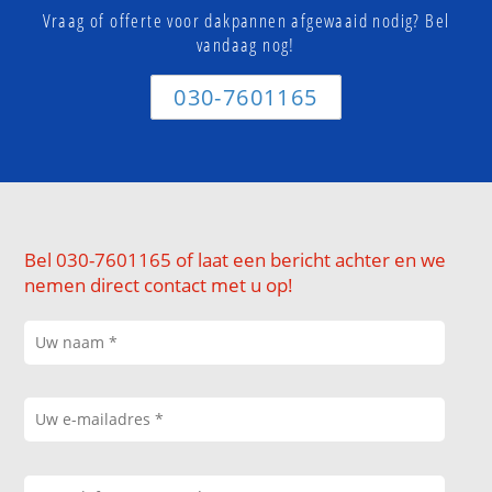
Vraag of offerte voor dakpannen afgewaaid nodig? Bel
vandaag nog!
030-7601165
Bel 030-7601165 of laat een bericht achter en we
nemen direct contact met u op!