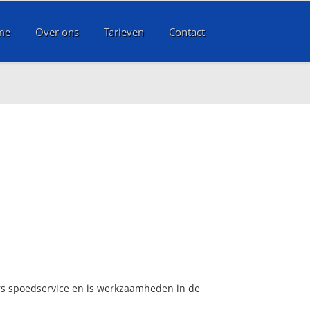
me
Over ons
Tarieven
Contact
urs spoedservice en is werkzaamheden in de