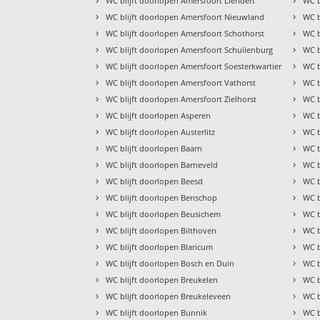
WC blijft doorlopen Amersfoort Liendert
WC b
›
›
WC blijft doorlopen Amersfoort Nieuwland
WC b
›
›
WC blijft doorlopen Amersfoort Schothorst
WC b
›
›
WC blijft doorlopen Amersfoort Schuilenburg
WC b
›
›
WC blijft doorlopen Amersfoort Soesterkwartier
WC b
›
›
WC blijft doorlopen Amersfoort Vathorst
WC b
›
›
WC blijft doorlopen Amersfoort Zielhorst
WC b
›
›
WC blijft doorlopen Asperen
WC b
›
›
WC blijft doorlopen Austerlitz
WC b
›
›
WC blijft doorlopen Baarn
WC b
›
›
WC blijft doorlopen Barneveld
WC b
›
›
WC blijft doorlopen Beesd
WC b
›
›
WC blijft doorlopen Benschop
WC b
›
›
WC blijft doorlopen Beusichem
WC b
›
›
WC blijft doorlopen Bilthoven
WC b
›
›
WC blijft doorlopen Blaricum
WC b
›
›
WC blijft doorlopen Bosch en Duin
WC b
›
›
WC blijft doorlopen Breukelen
WC b
›
›
WC blijft doorlopen Breukeleveen
WC b
›
›
WC blijft doorlopen Bunnik
WC b