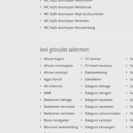
WC blijft doorlopen Werkhoven
›
WC blijft doorlopen Westbroek
›
WC blijft doorlopen Wijk bij Duurstede
›
WC blijft doorlopen Woerden
›
WC blijft doorlopen Woudenberg
Veel gebruikte vaktermen:
›
›
›
Afvoer kapot
CV Service
G
›
›
›
Afvoer ontstoppen
CV-ketel monteur
G
›
›
›
Afvoer verstopt
Dakbedekking
G
›
›
›
Agpo ferroli
Dakdekker
G
›
›
›
All-Inservice
Dakgoot lekkage
G
›
›
›
AWB
Dakgoot reinigen
G
›
›
›
Badkamer lekkage
Dakgoot reparatie
G
›
›
›
Badkamer renovatie
Dakgoot repareren
G
›
›
›
Badkamer ventilatie
Dakgoot schoonmaken
H
›
›
›
Beste loodgieter
Dakgoot verstopt
H
›
›
›
Bevroren waterleiding
Dakgoot vervangen
H