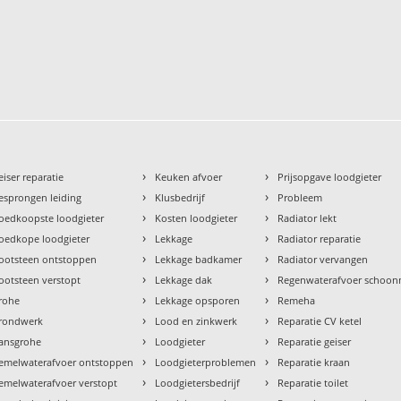
›
›
eiser reparatie
Keuken afvoer
Prijsopgave loodgieter
›
›
esprongen leiding
Klusbedrijf
Probleem
›
›
oedkoopste loodgieter
Kosten loodgieter
Radiator lekt
›
›
oedkope loodgieter
Lekkage
Radiator reparatie
›
›
ootsteen ontstoppen
Lekkage badkamer
Radiator vervangen
›
›
ootsteen verstopt
Lekkage dak
Regenwaterafvoer schoo
›
›
rohe
Lekkage opsporen
Remeha
›
›
rondwerk
Lood en zinkwerk
Reparatie CV ketel
›
›
ansgrohe
Loodgieter
Reparatie geiser
›
›
emelwaterafvoer ontstoppen
Loodgieterproblemen
Reparatie kraan
›
›
emelwaterafvoer verstopt
Loodgietersbedrijf
Reparatie toilet