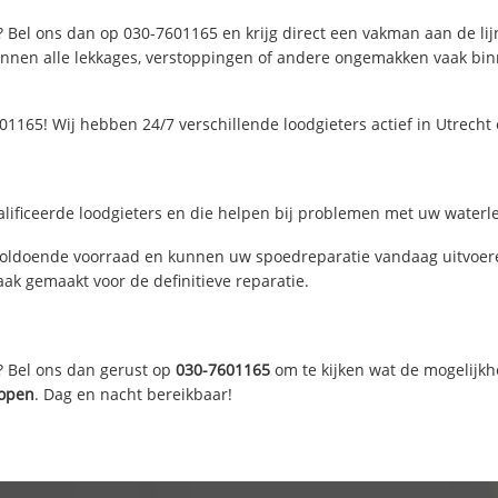
? Bel ons dan op 030-7601165 en krijg direct een vakman aan de lijn.
nen alle lekkages, verstoppingen of andere ongemakken vaak binne
1165! Wij hebben 24/7 verschillende loodgieters actief in Utrech
lificeerde loodgieters en die helpen bij problemen met uw waterlei
voldoende voorraad en kunnen uw spoedreparatie vandaag uitvoere
ak gemaakt voor de definitieve reparatie.
? Bel ons dan gerust op
030-7601165
om te kijken wat de mogelijkh
lopen
. Dag en nacht bereikbaar!