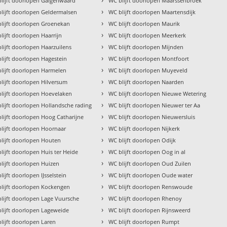
lijft doorlopen Galgenwaard
WC blijft doorlopen Maarssenbroek
›
lijft doorlopen Geldermalsen
WC blijft doorlopen Maartensdijk
›
lijft doorlopen Groenekan
WC blijft doorlopen Maurik
›
lijft doorlopen Haarrijn
WC blijft doorlopen Meerkerk
›
lijft doorlopen Haarzuilens
WC blijft doorlopen Mijnden
›
lijft doorlopen Hagestein
WC blijft doorlopen Montfoort
›
lijft doorlopen Harmelen
WC blijft doorlopen Muyeveld
›
lijft doorlopen Hilversum
WC blijft doorlopen Naarden
›
lijft doorlopen Hoevelaken
WC blijft doorlopen Nieuwe Wetering
›
lijft doorlopen Hollandsche rading
WC blijft doorlopen Nieuwer ter Aa
›
lijft doorlopen Hoog Catharijne
WC blijft doorlopen Nieuwersluis
›
lijft doorlopen Hoornaar
WC blijft doorlopen Nijkerk
›
lijft doorlopen Houten
WC blijft doorlopen Odijk
›
lijft doorlopen Huis ter Heide
WC blijft doorlopen Oog in al
›
lijft doorlopen Huizen
WC blijft doorlopen Oud Zuilen
›
lijft doorlopen IJsselstein
WC blijft doorlopen Oude water
›
lijft doorlopen Kockengen
WC blijft doorlopen Renswoude
›
lijft doorlopen Lage Vuursche
WC blijft doorlopen Rhenoy
›
lijft doorlopen Lageweide
WC blijft doorlopen Rijnsweerd
›
lijft doorlopen Laren
WC blijft doorlopen Rumpt