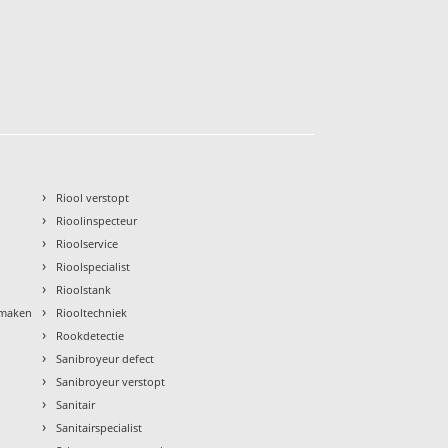
›
Riool verstopt
›
Rioolinspecteur
›
Rioolservice
›
Rioolspecialist
›
Rioolstank
›
nmaken
Riooltechniek
›
Rookdetectie
›
Sanibroyeur defect
›
Sanibroyeur verstopt
›
Sanitair
›
Sanitairspecialist