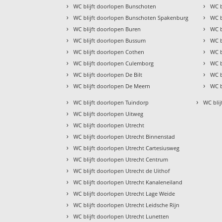
›
›
WC blijft doorlopen Bunschoten
WC b
›
›
WC blijft doorlopen Bunschoten Spakenburg
WC b
›
›
WC blijft doorlopen Buren
WC b
›
›
WC blijft doorlopen Bussum
WC b
›
›
WC blijft doorlopen Cothen
WC b
›
›
WC blijft doorlopen Culemborg
WC b
›
›
WC blijft doorlopen De Bilt
WC b
›
›
WC blijft doorlopen De Meern
WC b
›
›
WC blijft doorlopen Tuindorp
WC blij
›
WC blijft doorlopen Uitweg
›
WC blijft doorlopen Utrecht
›
WC blijft doorlopen Utrecht Binnenstad
›
WC blijft doorlopen Utrecht Cartesiusweg
›
WC blijft doorlopen Utrecht Centrum
›
WC blijft doorlopen Utrecht de Uithof
›
WC blijft doorlopen Utrecht Kanaleneiland
›
WC blijft doorlopen Utrecht Lage Weide
›
WC blijft doorlopen Utrecht Leidsche Rijn
›
WC blijft doorlopen Utrecht Lunetten