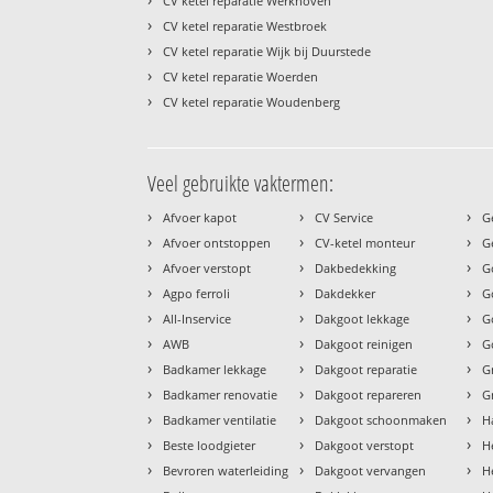
CV ketel reparatie Werkhoven
›
CV ketel reparatie Westbroek
›
CV ketel reparatie Wijk bij Duurstede
›
CV ketel reparatie Woerden
›
CV ketel reparatie Woudenberg
Veel gebruikte vaktermen:
›
›
›
Afvoer kapot
CV Service
G
›
›
›
Afvoer ontstoppen
CV-ketel monteur
G
›
›
›
Afvoer verstopt
Dakbedekking
G
›
›
›
Agpo ferroli
Dakdekker
G
›
›
›
All-Inservice
Dakgoot lekkage
G
›
›
›
AWB
Dakgoot reinigen
G
›
›
›
Badkamer lekkage
Dakgoot reparatie
G
›
›
›
Badkamer renovatie
Dakgoot repareren
G
›
›
›
Badkamer ventilatie
Dakgoot schoonmaken
H
›
›
›
Beste loodgieter
Dakgoot verstopt
H
›
›
›
Bevroren waterleiding
Dakgoot vervangen
H