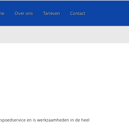
me
Over ons
Tarieven
Contact
rs spoedservice en is werkzaamheden in de heel