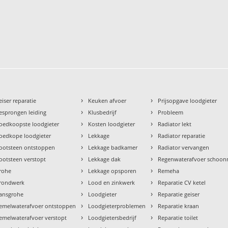
›
›
eiser reparatie
Keuken afvoer
Prijsopgave loodgieter
›
›
esprongen leiding
Klusbedrijf
Probleem
›
›
oedkoopste loodgieter
Kosten loodgieter
Radiator lekt
›
›
oedkope loodgieter
Lekkage
Radiator reparatie
›
›
ootsteen ontstoppen
Lekkage badkamer
Radiator vervangen
›
›
ootsteen verstopt
Lekkage dak
Regenwaterafvoer schoo
›
›
rohe
Lekkage opsporen
Remeha
›
›
rondwerk
Lood en zinkwerk
Reparatie CV ketel
›
›
ansgrohe
Loodgieter
Reparatie geiser
›
›
emelwaterafvoer ontstoppen
Loodgieterproblemen
Reparatie kraan
›
›
emelwaterafvoer verstopt
Loodgietersbedrijf
Reparatie toilet