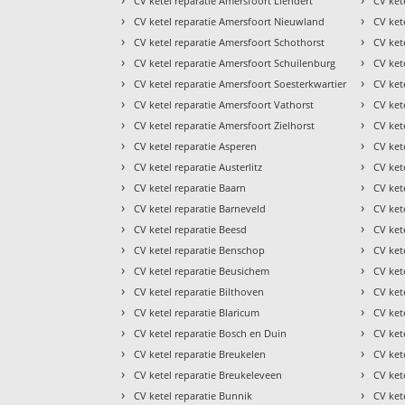
CV ketel reparatie Amersfoort Liendert
CV ket
›
›
CV ketel reparatie Amersfoort Nieuwland
CV ket
›
›
CV ketel reparatie Amersfoort Schothorst
CV ket
›
›
CV ketel reparatie Amersfoort Schuilenburg
CV ket
›
›
CV ketel reparatie Amersfoort Soesterkwartier
CV ket
›
›
CV ketel reparatie Amersfoort Vathorst
CV ket
›
›
CV ketel reparatie Amersfoort Zielhorst
CV ket
›
›
CV ketel reparatie Asperen
CV ket
›
›
CV ketel reparatie Austerlitz
CV ket
›
›
CV ketel reparatie Baarn
CV ket
›
›
CV ketel reparatie Barneveld
CV ket
›
›
CV ketel reparatie Beesd
CV ket
›
›
CV ketel reparatie Benschop
CV ket
›
›
CV ketel reparatie Beusichem
CV ket
›
›
CV ketel reparatie Bilthoven
CV ket
›
›
CV ketel reparatie Blaricum
CV kete
›
›
CV ketel reparatie Bosch en Duin
CV ket
›
›
CV ketel reparatie Breukelen
CV ket
›
›
CV ketel reparatie Breukeleveen
CV ket
›
›
CV ketel reparatie Bunnik
CV ket