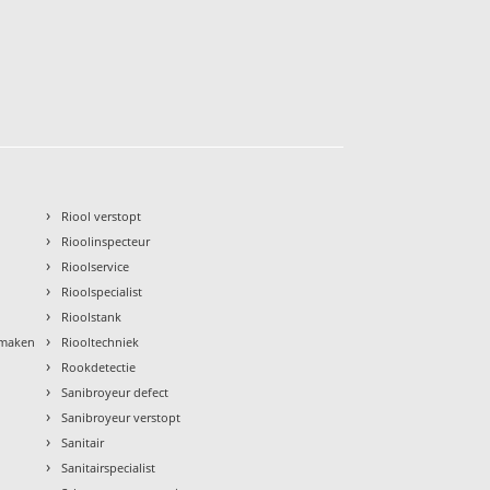
›
Riool verstopt
›
Rioolinspecteur
›
Rioolservice
›
Rioolspecialist
›
Rioolstank
›
nmaken
Riooltechniek
›
Rookdetectie
›
Sanibroyeur defect
›
Sanibroyeur verstopt
›
Sanitair
›
Sanitairspecialist