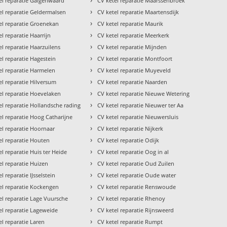
el reparatie Galgenwaard
CV ketel reparatie Maarssenbroek
›
el reparatie Geldermalsen
CV ketel reparatie Maartensdijk
›
el reparatie Groenekan
CV ketel reparatie Maurik
›
el reparatie Haarrijn
CV ketel reparatie Meerkerk
›
el reparatie Haarzuilens
CV ketel reparatie Mijnden
›
el reparatie Hagestein
CV ketel reparatie Montfoort
›
el reparatie Harmelen
CV ketel reparatie Muyeveld
›
el reparatie Hilversum
CV ketel reparatie Naarden
›
el reparatie Hoevelaken
CV ketel reparatie Nieuwe Wetering
›
el reparatie Hollandsche rading
CV ketel reparatie Nieuwer ter Aa
›
el reparatie Hoog Catharijne
CV ketel reparatie Nieuwersluis
›
el reparatie Hoornaar
CV ketel reparatie Nijkerk
›
el reparatie Houten
CV ketel reparatie Odijk
›
el reparatie Huis ter Heide
CV ketel reparatie Oog in al
›
el reparatie Huizen
CV ketel reparatie Oud Zuilen
›
l reparatie IJsselstein
CV ketel reparatie Oude water
›
el reparatie Kockengen
CV ketel reparatie Renswoude
›
el reparatie Lage Vuursche
CV ketel reparatie Rhenoy
›
el reparatie Lageweide
CV ketel reparatie Rijnsweerd
›
el reparatie Laren
CV ketel reparatie Rumpt