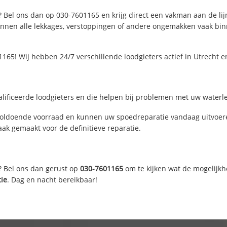
? Bel ons dan op 030-7601165 en krijg direct een vakman aan de lijn.
nen alle lekkages, verstoppingen of andere ongemakken vaak binne
165! Wij hebben 24/7 verschillende loodgieters actief in Utrecht 
lificeerde loodgieters en die helpen bij problemen met uw waterlei
voldoende voorraad en kunnen uw spoedreparatie vandaag uitvoere
ak gemaakt voor de definitieve reparatie.
? Bel ons dan gerust op
030-7601165
om te kijken wat de mogelijkh
tie
. Dag en nacht bereikbaar!