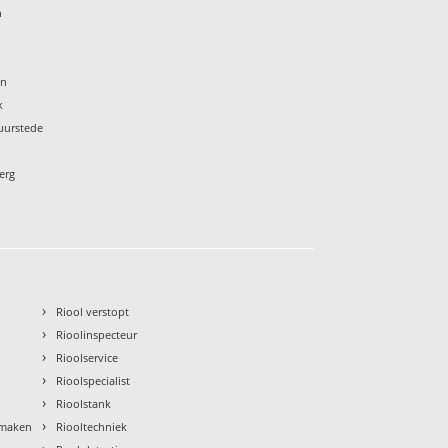
n
en
k
Duurstede
erg
›
Riool verstopt
›
Rioolinspecteur
›
Rioolservice
›
Rioolspecialist
›
Rioolstank
›
nmaken
Riooltechniek