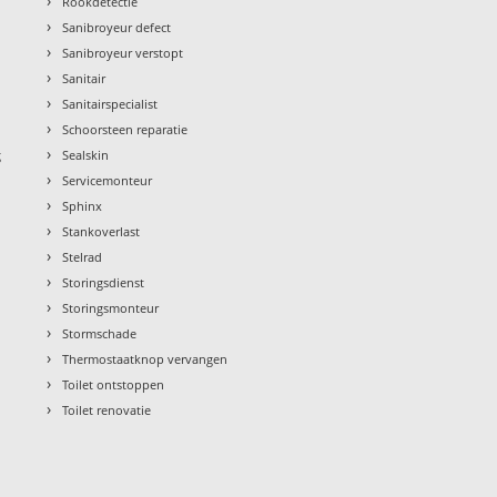
›
Rookdetectie
›
Sanibroyeur defect
›
Sanibroyeur verstopt
›
Sanitair
›
Sanitairspecialist
›
Schoorsteen reparatie
›
g
Sealskin
›
Servicemonteur
›
Sphinx
›
Stankoverlast
›
Stelrad
›
Storingsdienst
›
Storingsmonteur
›
Stormschade
›
Thermostaatknop vervangen
›
Toilet ontstoppen
›
Toilet renovatie