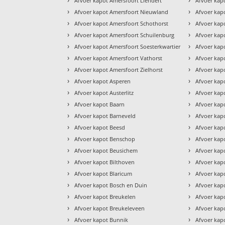
Afvoer kapot Amersfoort Liendert
Afvoer kap
›
›
Afvoer kapot Amersfoort Nieuwland
Afvoer kap
›
›
Afvoer kapot Amersfoort Schothorst
Afvoer kap
›
›
Afvoer kapot Amersfoort Schuilenburg
Afvoer kapo
›
›
Afvoer kapot Amersfoort Soesterkwartier
Afvoer kap
›
›
Afvoer kapot Amersfoort Vathorst
Afvoer kap
›
›
Afvoer kapot Amersfoort Zielhorst
Afvoer kap
›
›
Afvoer kapot Asperen
Afvoer kap
›
›
Afvoer kapot Austerlitz
Afvoer kap
›
›
Afvoer kapot Baarn
Afvoer kap
›
›
Afvoer kapot Barneveld
Afvoer kap
›
›
Afvoer kapot Beesd
Afvoer kap
›
›
Afvoer kapot Benschop
Afvoer kap
›
›
Afvoer kapot Beusichem
Afvoer kapo
›
›
Afvoer kapot Bilthoven
Afvoer kap
›
›
Afvoer kapot Blaricum
Afvoer kapo
›
›
Afvoer kapot Bosch en Duin
Afvoer kap
›
›
Afvoer kapot Breukelen
Afvoer kap
›
›
Afvoer kapot Breukeleveen
Afvoer kap
›
›
Afvoer kapot Bunnik
Afvoer kap