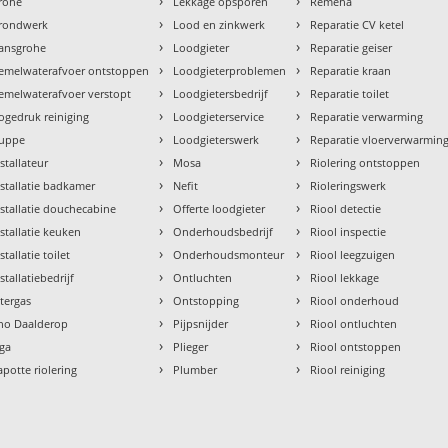
›
›
rohe
Lekkage opsporen
Remeha
›
›
rondwerk
Lood en zinkwerk
Reparatie CV ketel
›
›
ansgrohe
Loodgieter
Reparatie geiser
›
›
emelwaterafvoer ontstoppen
Loodgieterproblemen
Reparatie kraan
›
›
emelwaterafvoer verstopt
Loodgietersbedrijf
Reparatie toilet
›
›
ogedruk reiniging
Loodgieterservice
Reparatie verwarming
›
›
uppe
Loodgieterswerk
Reparatie vloerverwarmin
›
›
nstallateur
Mosa
Riolering ontstoppen
›
›
nstallatie badkamer
Nefit
Rioleringswerk
›
›
nstallatie douchecabine
Offerte loodgieter
Riool detectie
›
›
nstallatie keuken
Onderhoudsbedrijf
Riool inspectie
›
›
stallatie toilet
Onderhoudsmonteur
Riool leegzuigen
›
›
stallatiebedrijf
Ontluchten
Riool lekkage
›
›
ntergas
Ontstopping
Riool onderhoud
›
›
tho Daalderop
Pijpsnijder
Riool ontluchten
›
›
aga
Plieger
Riool ontstoppen
›
›
apotte riolering
Plumber
Riool reiniging