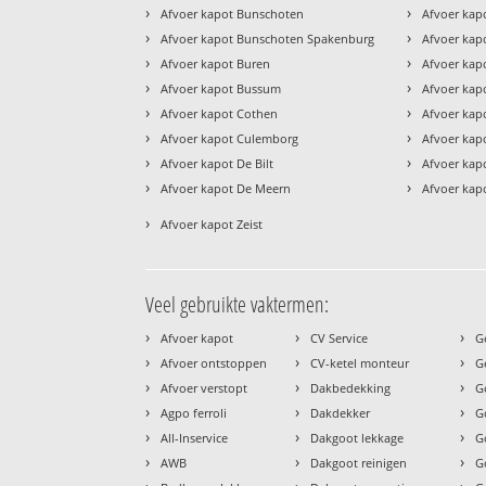
›
›
Afvoer kapot Bunschoten
Afvoer kap
›
›
Afvoer kapot Bunschoten Spakenburg
Afvoer kap
›
›
Afvoer kapot Buren
Afvoer kap
›
›
Afvoer kapot Bussum
Afvoer ka
›
›
Afvoer kapot Cothen
Afvoer kap
›
›
Afvoer kapot Culemborg
Afvoer kap
›
›
Afvoer kapot De Bilt
Afvoer kap
›
›
Afvoer kapot De Meern
Afvoer kap
›
Afvoer kapot Zeist
Veel gebruikte vaktermen:
›
›
›
Afvoer kapot
CV Service
G
›
›
›
Afvoer ontstoppen
CV-ketel monteur
G
›
›
›
Afvoer verstopt
Dakbedekking
G
›
›
›
Agpo ferroli
Dakdekker
G
›
›
›
All-Inservice
Dakgoot lekkage
G
›
›
›
AWB
Dakgoot reinigen
G