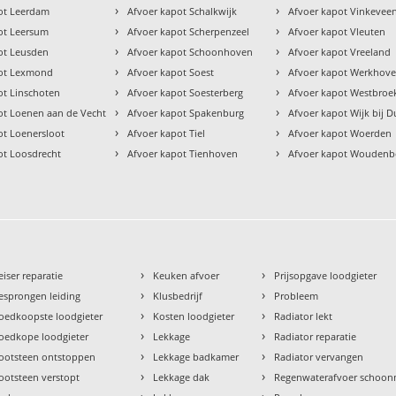
›
›
ot Leerdam
Afvoer kapot Schalkwijk
Afvoer kapot Vinkevee
›
›
ot Leersum
Afvoer kapot Scherpenzeel
Afvoer kapot Vleuten
›
›
ot Leusden
Afvoer kapot Schoonhoven
Afvoer kapot Vreeland
›
›
pot Lexmond
Afvoer kapot Soest
Afvoer kapot Werkhov
›
›
ot Linschoten
Afvoer kapot Soesterberg
Afvoer kapot Westbroe
›
›
ot Loenen aan de Vecht
Afvoer kapot Spakenburg
Afvoer kapot Wijk bij 
›
›
ot Loenersloot
Afvoer kapot Tiel
Afvoer kapot Woerden
›
›
ot Loosdrecht
Afvoer kapot Tienhoven
Afvoer kapot Woudenb
›
›
eiser reparatie
Keuken afvoer
Prijsopgave loodgieter
›
›
esprongen leiding
Klusbedrijf
Probleem
›
›
oedkoopste loodgieter
Kosten loodgieter
Radiator lekt
›
›
oedkope loodgieter
Lekkage
Radiator reparatie
›
›
ootsteen ontstoppen
Lekkage badkamer
Radiator vervangen
›
›
ootsteen verstopt
Lekkage dak
Regenwaterafvoer schoo