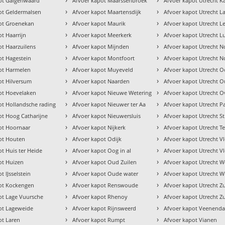
ot Galgenwaard
Afvoer kapot Maarssenbroek
Afvoer kapot Utrecht K
›
›
ot Geldermalsen
Afvoer kapot Maartensdijk
Afvoer kapot Utrecht L
›
›
ot Groenekan
Afvoer kapot Maurik
Afvoer kapot Utrecht Le
›
›
t Haarrijn
Afvoer kapot Meerkerk
Afvoer kapot Utrecht L
›
›
ot Haarzuilens
Afvoer kapot Mijnden
Afvoer kapot Utrecht 
›
›
ot Hagestein
Afvoer kapot Montfoort
Afvoer kapot Utrecht 
›
›
ot Harmelen
Afvoer kapot Muyeveld
Afvoer kapot Utrecht O
›
›
ot Hilversum
Afvoer kapot Naarden
Afvoer kapot Utrecht O
›
›
ot Hoevelaken
Afvoer kapot Nieuwe Wetering
Afvoer kapot Utrecht O
›
›
ot Hollandsche rading
Afvoer kapot Nieuwer ter Aa
Afvoer kapot Utrecht 
›
›
ot Hoog Catharijne
Afvoer kapot Nieuwersluis
Afvoer kapot Utrecht Str
›
›
ot Hoornaar
Afvoer kapot Nijkerk
Afvoer kapot Utrecht T
›
›
ot Houten
Afvoer kapot Odijk
Afvoer kapot Utrecht V
›
›
t Huis ter Heide
Afvoer kapot Oog in al
Afvoer kapot Utrecht V
›
›
ot Huizen
Afvoer kapot Oud Zuilen
Afvoer kapot Utrecht W
›
›
t IJsselstein
Afvoer kapot Oude water
Afvoer kapot Utrecht 
›
›
ot Kockengen
Afvoer kapot Renswoude
Afvoer kapot Utrecht Z
›
›
ot Lage Vuursche
Afvoer kapot Rhenoy
Afvoer kapot Utrecht Z
›
›
ot Lageweide
Afvoer kapot Rijnsweerd
Afvoer kapot Veenenda
›
›
ot Laren
Afvoer kapot Rumpt
Afvoer kapot Vianen