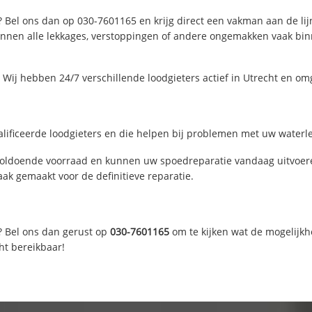
? Bel ons dan op 030-7601165 en krijg direct een vakman aan de lijn.
nen alle lekkages, verstoppingen of andere ongemakken vaak binne
Wij hebben 24/7 verschillende loodgieters actief in Utrecht en om
lificeerde loodgieters en die helpen bij problemen met uw waterlei
voldoende voorraad en kunnen uw spoedreparatie vandaag uitvoere
ak gemaakt voor de definitieve reparatie.
? Bel ons dan gerust op
030-7601165
om te kijken wat de mogelijkh
ht bereikbaar!