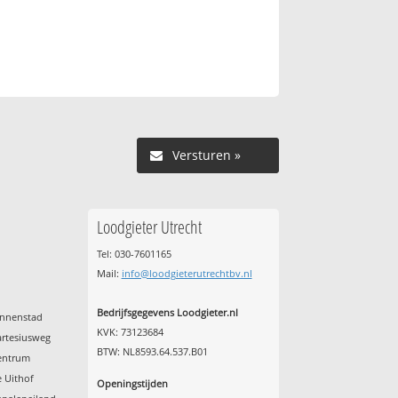
Versturen »
Loodgieter Utrecht
Tel: 030-7601165
Mail:
info@loodgieterutrechtbv.nl
Bedrijfsgegevens Loodgieter.nl
innenstad
KVK: 73123684
artesiusweg
BTW: NL8593.64.537.B01
Centrum
e Uithof
Openingstijden