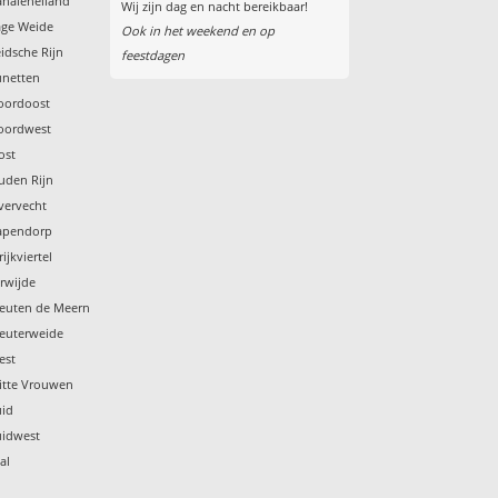
analeneiland
Wij zijn dag en nacht bereikbaar!
age Weide
Ook in het weekend en op
idsche Rijn
feestdagen
unetten
Noordoost
Noordwest
ost
uden Rijn
vervecht
Papendorp
ijkviertel
erwijde
leuten de Meern
leuterweide
est
Witte Vrouwen
uid
uidwest
al