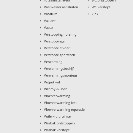
Totaalinstallateur
WC ontstoppen
›
›
Vaatwasser aansluiten
WC verstopt
›
›
Vacature
Zink
›
Vaillant
›
Vasco
›
Verstopping riolering
›
Verstoppingen
›
Verstopte afvoer
›
Verstopte gootsteen
›
Verwarming
›
Verwarmingsbedrijf
›
Verwarmingsmonteur
›
Vetput vol
›
Villeroy & Boch
›
Vloerverwarming
›
Vloerverwarming lekt
›
Vloerverwarming reparatie
›
Vuile kruipruimte
›
Wasbak ontstoppen
›
Wasbak verstopt