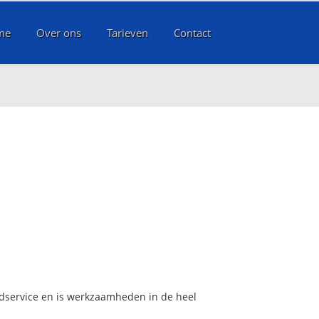
me
Over ons
Tarieven
Contact
edservice en is werkzaamheden in de heel