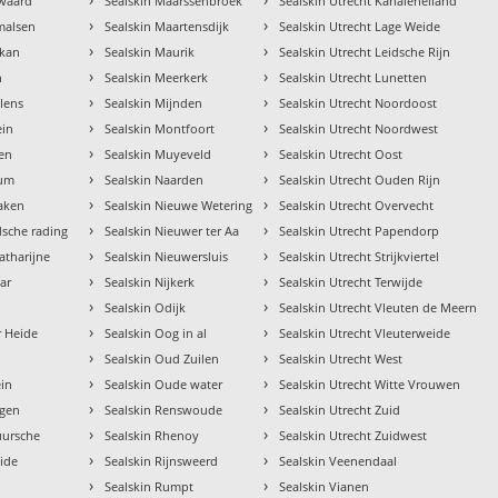
nwaard
Sealskin Maarssenbroek
Sealskin Utrecht Kanaleneiland
›
›
malsen
Sealskin Maartensdijk
Sealskin Utrecht Lage Weide
›
›
ekan
Sealskin Maurik
Sealskin Utrecht Leidsche Rijn
›
›
n
Sealskin Meerkerk
Sealskin Utrecht Lunetten
›
›
ilens
Sealskin Mijnden
Sealskin Utrecht Noordoost
›
›
ein
Sealskin Montfoort
Sealskin Utrecht Noordwest
›
›
len
Sealskin Muyeveld
Sealskin Utrecht Oost
›
›
sum
Sealskin Naarden
Sealskin Utrecht Ouden Rijn
›
›
laken
Sealskin Nieuwe Wetering
Sealskin Utrecht Overvecht
›
›
dsche rading
Sealskin Nieuwer ter Aa
Sealskin Utrecht Papendorp
›
›
atharijne
Sealskin Nieuwersluis
Sealskin Utrecht Strijkviertel
›
›
ar
Sealskin Nijkerk
Sealskin Utrecht Terwijde
›
›
n
Sealskin Odijk
Sealskin Utrecht Vleuten de Meern
›
›
r Heide
Sealskin Oog in al
Sealskin Utrecht Vleuterweide
›
›
Sealskin Oud Zuilen
Sealskin Utrecht West
›
›
ein
Sealskin Oude water
Sealskin Utrecht Witte Vrouwen
›
›
ngen
Sealskin Renswoude
Sealskin Utrecht Zuid
›
›
uursche
Sealskin Rhenoy
Sealskin Utrecht Zuidwest
›
›
ide
Sealskin Rijnsweerd
Sealskin Veenendaal
›
›
Sealskin Rumpt
Sealskin Vianen