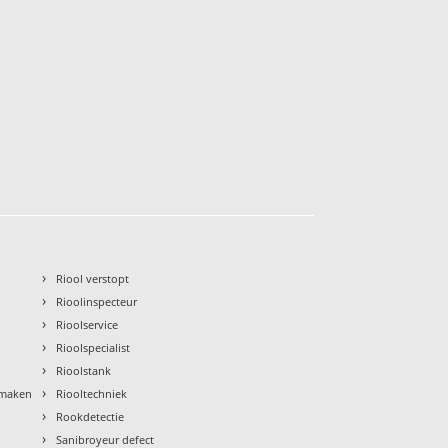
›
Riool verstopt
›
Rioolinspecteur
›
Rioolservice
›
Rioolspecialist
›
Rioolstank
›
nmaken
Riooltechniek
›
Rookdetectie
›
Sanibroyeur defect