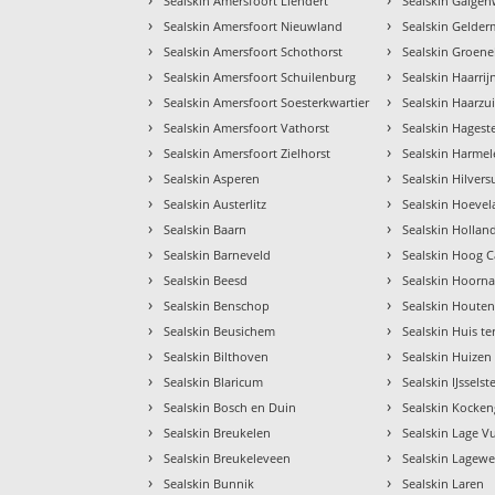
Sealskin Amersfoort Liendert
Sealskin Galge
›
›
Sealskin Amersfoort Nieuwland
Sealskin Gelder
›
›
Sealskin Amersfoort Schothorst
Sealskin Groen
›
›
Sealskin Amersfoort Schuilenburg
Sealskin Haarrij
›
›
Sealskin Amersfoort Soesterkwartier
Sealskin Haarzu
›
›
Sealskin Amersfoort Vathorst
Sealskin Hagest
›
›
Sealskin Amersfoort Zielhorst
Sealskin Harme
›
›
Sealskin Asperen
Sealskin Hilver
›
›
Sealskin Austerlitz
Sealskin Hoeve
›
›
Sealskin Baarn
Sealskin Hollan
›
›
Sealskin Barneveld
Sealskin Hoog C
›
›
Sealskin Beesd
Sealskin Hoorna
›
›
Sealskin Benschop
Sealskin Houte
›
›
Sealskin Beusichem
Sealskin Huis te
›
›
Sealskin Bilthoven
Sealskin Huizen
›
›
Sealskin Blaricum
Sealskin IJsselst
›
›
Sealskin Bosch en Duin
Sealskin Kocke
›
›
Sealskin Breukelen
Sealskin Lage V
›
›
Sealskin Breukeleveen
Sealskin Lagewe
›
›
Sealskin Bunnik
Sealskin Laren