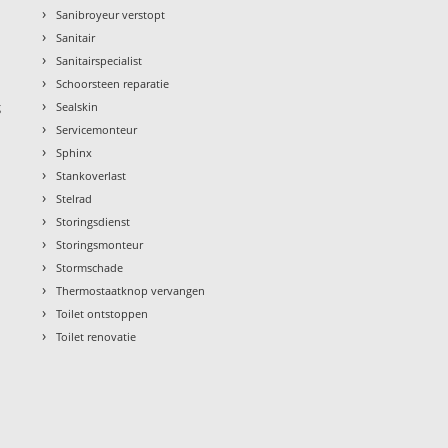
›
Sanibroyeur verstopt
›
Sanitair
›
Sanitairspecialist
›
Schoorsteen reparatie
›
g
Sealskin
›
Servicemonteur
›
Sphinx
›
Stankoverlast
›
Stelrad
›
Storingsdienst
›
Storingsmonteur
›
Stormschade
›
Thermostaatknop vervangen
›
Toilet ontstoppen
›
Toilet renovatie