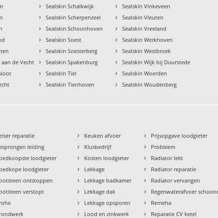
›
›
am
Sealskin Schalkwijk
Sealskin Vinkeveen
›
›
m
Sealskin Scherpenzeel
Sealskin Vleuten
›
›
n
Sealskin Schoonhoven
Sealskin Vreeland
›
›
nd
Sealskin Soest
Sealskin Werkhoven
›
›
oten
Sealskin Soesterberg
Sealskin Westbroek
›
›
 aan de Vecht
Sealskin Spakenburg
Sealskin Wijk bij Duurstede
›
›
sloot
Sealskin Tiel
Sealskin Woerden
›
›
echt
Sealskin Tienhoven
Sealskin Woudenberg
›
›
eiser reparatie
Keuken afvoer
Prijsopgave loodgieter
›
›
esprongen leiding
Klusbedrijf
Probleem
›
›
oedkoopste loodgieter
Kosten loodgieter
Radiator lekt
›
›
oedkope loodgieter
Lekkage
Radiator reparatie
›
›
ootsteen ontstoppen
Lekkage badkamer
Radiator vervangen
›
›
ootsteen verstopt
Lekkage dak
Regenwaterafvoer schoo
›
›
rohe
Lekkage opsporen
Remeha
›
›
rondwerk
Lood en zinkwerk
Reparatie CV ketel