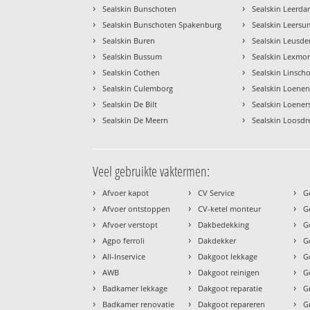
›
›
Sealskin Bunschoten
Sealskin Leerd
›
›
Sealskin Bunschoten Spakenburg
Sealskin Leersu
›
›
Sealskin Buren
Sealskin Leusde
›
›
Sealskin Bussum
Sealskin Lexmo
›
›
Sealskin Cothen
Sealskin Linsch
›
›
Sealskin Culemborg
Sealskin Loenen
›
›
Sealskin De Bilt
Sealskin Loener
›
›
Sealskin De Meern
Sealskin Loosdr
Veel gebruikte vaktermen:
›
›
›
Afvoer kapot
CV Service
G
›
›
›
Afvoer ontstoppen
CV-ketel monteur
G
›
›
›
Afvoer verstopt
Dakbedekking
G
›
›
›
Agpo ferroli
Dakdekker
G
›
›
›
All-Inservice
Dakgoot lekkage
G
›
›
›
AWB
Dakgoot reinigen
G
›
›
›
Badkamer lekkage
Dakgoot reparatie
G
›
›
›
Badkamer renovatie
Dakgoot repareren
G