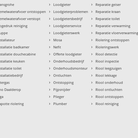
›
›
ansgrohe
Loodgieter
Reparatie geiser
›
›
emelwaterafvoer ontstoppen
Loodgieterproblemen
Reparatie kraan
›
›
emelwaterafvoer verstopt
Loodgietersbedrijf
Reparatie toilet
›
›
ogedruk reiniging
Loodgieterservice
Reparatie verwarming
›
›
uppe
Loodgieterswerk
Reparatie vloerverwarmin
›
›
nstallateur
Mosa
Riolering ontstoppen
›
›
nstallatie badkamer
Nefit
Rioleringswerk
›
›
nstallatie douchecabine
Offerte loodgieter
Riool detectie
›
›
nstallatie keuken
Onderhoudsbedrijf
Riool inspectie
›
›
stallatie toilet
Onderhoudsmonteur
Riool leegzuigen
›
›
stallatiebedrijf
Ontluchten
Riool lekkage
›
›
ntergas
Ontstopping
Riool onderhoud
›
›
tho Daalderop
Pijpsnijder
Riool ontluchten
›
›
aga
Plieger
Riool ontstoppen
›
›
apotte riolering
Plumber
Riool reiniging