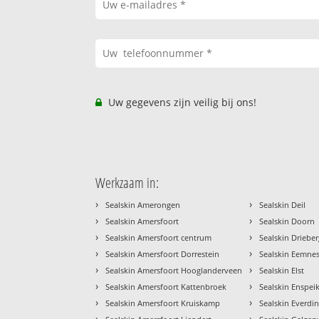
Uw gegevens zijn veilig bij ons!
Werkzaam in:
›
›
Sealskin Amerongen
Sealskin Deil
›
›
Sealskin Amersfoort
Sealskin Doorn
›
›
Sealskin Amersfoort centrum
Sealskin Driebe
›
›
Sealskin Amersfoort Dorrestein
Sealskin Eemne
›
›
Sealskin Amersfoort Hooglanderveen
Sealskin Elst
›
›
Sealskin Amersfoort Kattenbroek
Sealskin Enspei
›
›
Sealskin Amersfoort Kruiskamp
Sealskin Everdi
›
›