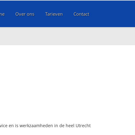
me
Over ons
Tarieven
Contact
rvice en is werkzaamheden in de heel Utrecht