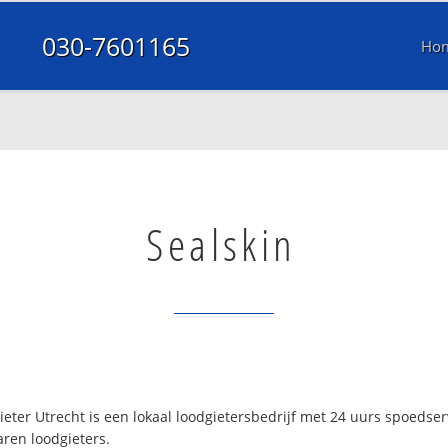
030-7601165
Ho
Sealskin
eter Utrecht is een lokaal loodgietersbedrijf met 24 uurs spoedse
aren loodgieters.