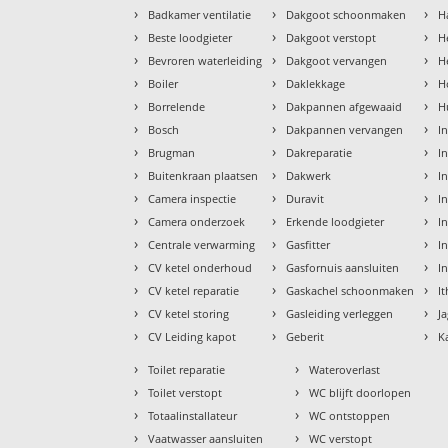
›
›
›
Badkamer ventilatie
Dakgoot schoonmaken
H
›
›
›
Beste loodgieter
Dakgoot verstopt
H
›
›
›
Bevroren waterleiding
Dakgoot vervangen
H
›
›
›
Boiler
Daklekkage
H
›
›
›
Borrelende
Dakpannen afgewaaid
H
›
›
›
Bosch
Dakpannen vervangen
I
›
›
›
Brugman
Dakreparatie
I
›
›
›
Buitenkraan plaatsen
Dakwerk
I
›
›
›
Camera inspectie
Duravit
I
›
›
›
Camera onderzoek
Erkende loodgieter
In
›
›
›
Centrale verwarming
Gasfitter
In
›
›
›
CV ketel onderhoud
Gasfornuis aansluiten
I
›
›
›
CV ketel reparatie
Gaskachel schoonmaken
I
›
›
›
CV ketel storing
Gasleiding verleggen
J
›
›
›
CV Leiding kapot
Geberit
K
›
›
Toilet reparatie
Wateroverlast
›
›
Toilet verstopt
WC blijft doorlopen
›
›
Totaalinstallateur
WC ontstoppen
›
›
Vaatwasser aansluiten
WC verstopt