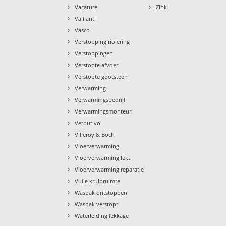
›
›
Vacature
Zink
›
Vaillant
›
Vasco
›
Verstopping riolering
›
Verstoppingen
›
Verstopte afvoer
›
Verstopte gootsteen
›
Verwarming
›
Verwarmingsbedrijf
›
Verwarmingsmonteur
›
Vetput vol
›
Villeroy & Boch
›
Vloerverwarming
›
Vloerverwarming lekt
›
Vloerverwarming reparatie
›
Vuile kruipruimte
›
Wasbak ontstoppen
›
Wasbak verstopt
›
Waterleiding lekkage