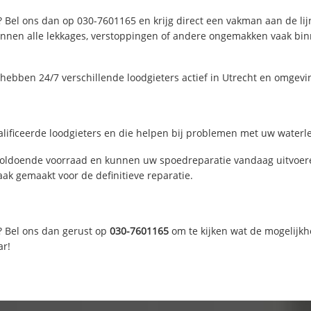
? Bel ons dan op 030-7601165 en krijg direct een vakman aan de lijn.
nen alle lekkages, verstoppingen of andere ongemakken vaak binne
hebben 24/7 verschillende loodgieters actief in Utrecht en omgevi
lificeerde loodgieters en die helpen bij problemen met uw waterlei
voldoende voorraad en kunnen uw spoedreparatie vandaag uitvoere
ak gemaakt voor de definitieve reparatie.
? Bel ons dan gerust op
030-7601165
om te kijken wat de mogelijkh
ar!