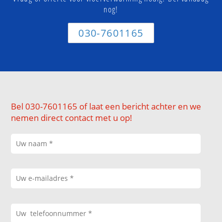
nog!
030-7601165
Bel 030-7601165 of laat een bericht achter en we
nemen direct contact met u op!