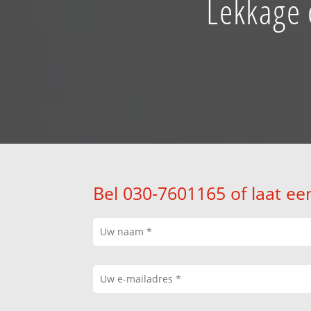
Lekkage 
Bel 030-7601165 of laat ee