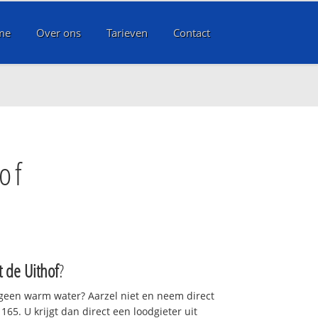
me
Over ons
Tarieven
Contact
of
t de Uithof
?
 geen warm water? Aarzel niet en neem direct
65. U krijgt dan direct een loodgieter uit