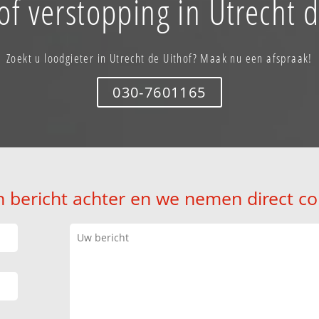
of verstopping in Utrecht d
Zoekt u loodgieter in Utrecht de Uithof? Maak nu een afspraak!
030-7601165
n bericht achter en we nemen direct co