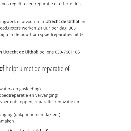
j ons regelt u een reparatie of offerte dus
ingwerk of afvoeren in
Utrecht de Uithof
en
loodgieters werken 24 uur per dag, 365
bij u in de buurt om spoedreparaties uit te
in
Utrecht de Uithof
: bel ons 030-7601165
of
helpt u met de reparatie of
ater- en gasleiding)
spoed)reparatie en vervanging)
fvoer ontstoppen, reparatie, renovatie en
anging (dakpannen en dakleer)
onmaken