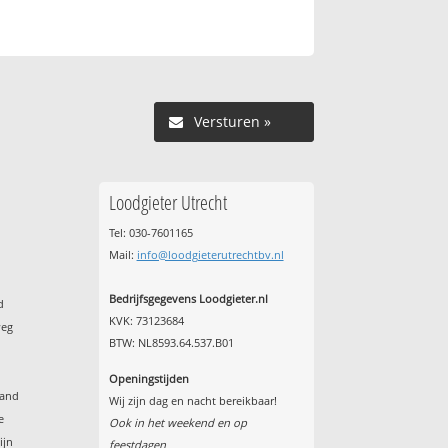
Versturen »
Loodgieter Utrecht
Tel: 030-7601165
Mail:
info@loodgieterutrechtbv.nl
Bedrijfsgegevens Loodgieter.nl
d
KVK: 73123684
weg
BTW: NL8593.64.537.B01
Openingstijden
land
Wij zijn dag en nacht bereikbaar!
e
Ook in het weekend en op
ijn
feestdagen