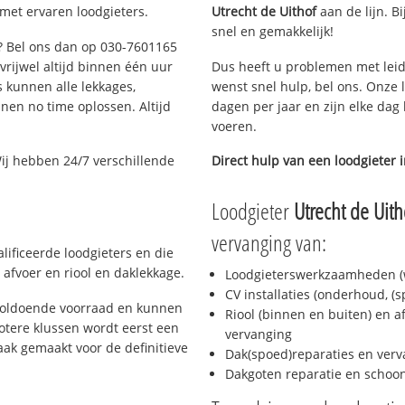
 met ervaren loodgieters.
Utrecht de Uithof
aan de lijn. Bi
snel en gemakkelijk!
t? Bel ons dan op 030-7601165
 vrijwel altijd binnen één uur
Dus heeft u problemen met leid
 kunnen alle lekkages,
wenst snel hulp, bel ons. Onze 
en no time oplossen. Altijd
dagen per jaar en zijn elke dag 
voeren.
ij hebben 24/7 verschillende
Direct hulp van een loodgieter 
Loodgieter
Utrecht de Uith
vervanging van:
lificeerde loodgieters en die
afvoer en riool en daklekkage.
Loodgieterswerkzaamheden (w
CV installaties (onderhoud, (
 voldoende voorraad en kunnen
Riool (binnen en buiten) en a
otere klussen wordt eerst een
vervanging
aak gemaakt voor de definitieve
Dak(spoed)reparaties en verv
Dakgoten reparatie en scho