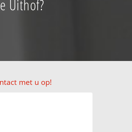
e Uithof?
ntact met u op!