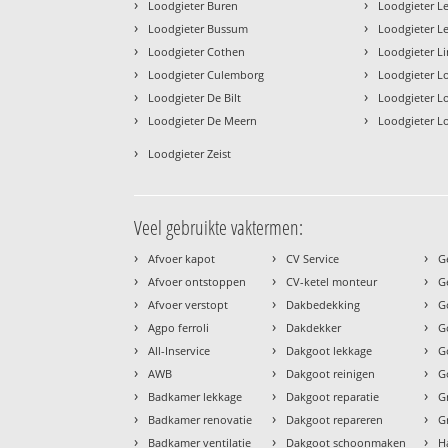
›
›
Loodgieter Buren
Loodgieter L
›
›
Loodgieter Bussum
Loodgieter 
›
›
Loodgieter Cothen
Loodgieter L
›
›
Loodgieter Culemborg
Loodgieter L
›
›
Loodgieter De Bilt
Loodgieter L
›
›
Loodgieter De Meern
Loodgieter L
›
Loodgieter Zeist
Veel gebruikte vaktermen:
›
›
›
Afvoer kapot
CV Service
G
›
›
›
Afvoer ontstoppen
CV-ketel monteur
G
›
›
›
Afvoer verstopt
Dakbedekking
G
›
›
›
Agpo ferroli
Dakdekker
G
›
›
›
All-Inservice
Dakgoot lekkage
G
›
›
›
AWB
Dakgoot reinigen
G
›
›
›
Badkamer lekkage
Dakgoot reparatie
G
›
›
›
Badkamer renovatie
Dakgoot repareren
G
›
›
›
Badkamer ventilatie
Dakgoot schoonmaken
H