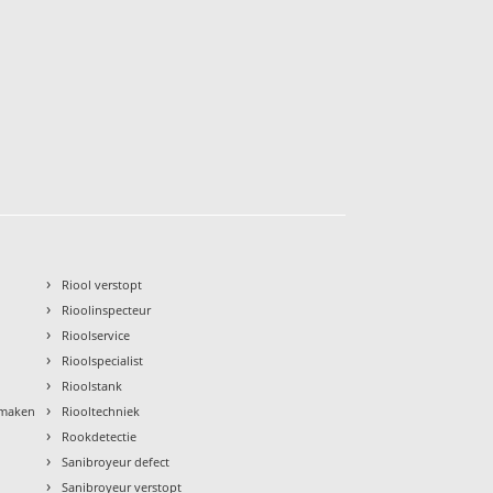
›
Riool verstopt
›
Rioolinspecteur
›
Rioolservice
›
Rioolspecialist
›
Rioolstank
›
nmaken
Riooltechniek
›
Rookdetectie
›
Sanibroyeur defect
›
Sanibroyeur verstopt