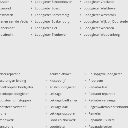
›
›
eusden
Loodgieter Schoonhoven
Loodgieter Vreeland
›
›
Lexmond
Loodgieter Soest
Loodgieter Werkhoven
›
›
inschoten
Loodgieter Soesterberg
Loodgieter Westbroek
›
›
oenen aan de Vecht
Loodgieter Spakenburg
Loodgieter Wijk bij Duurstede
›
›
oenersloot
Loodgieter Tiel
Loodgieter Woerden
›
›
oosdrecht
Loodgieter Tienhoven
Loodgieter Woudenberg
›
›
eiser reparatie
Keuken afvoer
Prijsopgave loodgieter
›
›
esprongen leiding
Klusbedrijf
Probleem
›
›
oedkoopste loodgieter
Kosten loodgieter
Radiator lekt
›
›
oedkope loodgieter
Lekkage
Radiator reparatie
›
›
ootsteen ontstoppen
Lekkage badkamer
Radiator vervangen
›
›
ootsteen verstopt
Lekkage dak
Regenwaterafvoer schoo
›
›
rohe
Lekkage opsporen
Remeha
›
›
rondwerk
Lood en zinkwerk
Reparatie CV ketel
›
›
ansgrohe
Loodgieter
Reparatie geiser