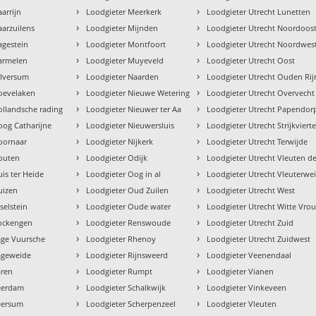
›
›
arrijn
Loodgieter Meerkerk
Loodgieter Utrecht Lunetten
›
›
aarzuilens
Loodgieter Mijnden
Loodgieter Utrecht Noordoos
›
›
agestein
Loodgieter Montfoort
Loodgieter Utrecht Noordwes
›
›
armelen
Loodgieter Muyeveld
Loodgieter Utrecht Oost
›
›
ilversum
Loodgieter Naarden
Loodgieter Utrecht Ouden Rij
›
›
oevelaken
Loodgieter Nieuwe Wetering
Loodgieter Utrecht Overvecht
›
›
ollandsche rading
Loodgieter Nieuwer ter Aa
Loodgieter Utrecht Papendor
›
›
oog Catharijne
Loodgieter Nieuwersluis
Loodgieter Utrecht Strijkvierte
›
›
oornaar
Loodgieter Nijkerk
Loodgieter Utrecht Terwijde
›
›
outen
Loodgieter Odijk
Loodgieter Utrecht Vleuten d
›
›
is ter Heide
Loodgieter Oog in al
Loodgieter Utrecht Vleuterwe
›
›
uizen
Loodgieter Oud Zuilen
Loodgieter Utrecht West
›
›
selstein
Loodgieter Oude water
Loodgieter Utrecht Witte Vr
›
›
Kockengen
Loodgieter Renswoude
Loodgieter Utrecht Zuid
›
›
age Vuursche
Loodgieter Rhenoy
Loodgieter Utrecht Zuidwest
›
›
ageweide
Loodgieter Rijnsweerd
Loodgieter Veenendaal
›
›
aren
Loodgieter Rumpt
Loodgieter Vianen
›
›
eerdam
Loodgieter Schalkwijk
Loodgieter Vinkeveen
›
›
eersum
Loodgieter Scherpenzeel
Loodgieter Vleuten