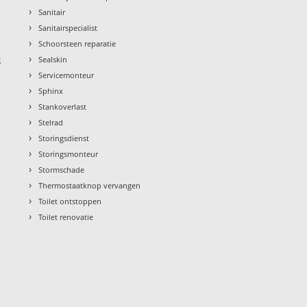
›
Sanitair
›
Sanitairspecialist
›
Schoorsteen reparatie
›
g
Sealskin
›
Servicemonteur
›
Sphinx
›
Stankoverlast
›
Stelrad
›
Storingsdienst
›
Storingsmonteur
›
Stormschade
›
Thermostaatknop vervangen
›
Toilet ontstoppen
›
Toilet renovatie