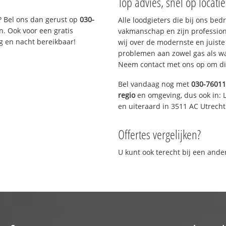
Top advies, snel op locati
? Bel ons dan gerust op
030-
Alle loodgieters die bij ons be
n. Ook voor een gratis
vakmanschap en zijn profession
g en nacht bereikbaar!
wij over de modernste en juist
problemen aan zowel gas als wat
Neem contact met ons op om di
Bel vandaag nog met
030-7601
regio
en omgeving, dus ook in: L
en uiteraard in 3511 AC Utrecht
Offertes vergelijken?
U kunt ook terecht bij een and