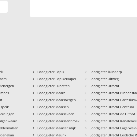
›
›
il
Loodgieter Lopik
Loodgieter Tuindorp
›
›
oorn
Loodgieter Lopikerkapel
Loodgieter Uitweg
›
›
riebergen
Loodgieter Lunetten
Loodgieter Utrecht
›
›
Eemnes
Loodgieter Maarn
Loodgieter Utrecht Binnensta
›
›
st
Loodgieter Maarsbergen
Loodgieter Utrecht Cartesius
›
›
nspeik
Loodgieter Maarsen
Loodgieter Utrecht Centrum
›
›
verdingen
Loodgieter Maarseveen
Loodgieter Utrecht de Uithof
›
›
algenwaard
Loodgieter Maarssenbroek
Loodgieter Utrecht Kanalenei
›
›
eldermalsen
Loodgieter Maartensdijk
Loodgieter Utrecht Lage Weid
›
›
Groenekan
Loodgieter Maurik
Loodgieter Utrecht Leidsche R