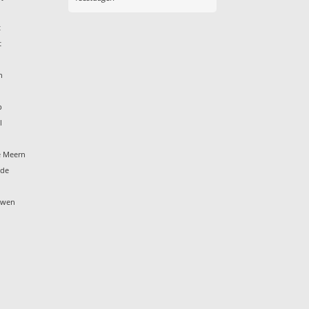
t
t
n
p
l
e Meern
ide
ouwen