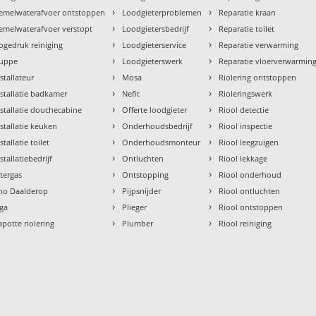
›
›
emelwaterafvoer ontstoppen
Loodgieterproblemen
Reparatie kraan
›
›
emelwaterafvoer verstopt
Loodgietersbedrijf
Reparatie toilet
›
›
ogedruk reiniging
Loodgieterservice
Reparatie verwarming
›
›
uppe
Loodgieterswerk
Reparatie vloerverwarmin
›
›
nstallateur
Mosa
Riolering ontstoppen
›
›
nstallatie badkamer
Nefit
Rioleringswerk
›
›
nstallatie douchecabine
Offerte loodgieter
Riool detectie
›
›
nstallatie keuken
Onderhoudsbedrijf
Riool inspectie
›
›
stallatie toilet
Onderhoudsmonteur
Riool leegzuigen
›
›
stallatiebedrijf
Ontluchten
Riool lekkage
›
›
ntergas
Ontstopping
Riool onderhoud
›
›
tho Daalderop
Pijpsnijder
Riool ontluchten
›
›
aga
Plieger
Riool ontstoppen
›
›
apotte riolering
Plumber
Riool reiniging