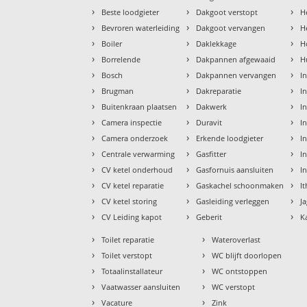
›
›
›
Beste loodgieter
Dakgoot verstopt
H
›
›
›
Bevroren waterleiding
Dakgoot vervangen
H
›
›
›
Boiler
Daklekkage
H
›
›
›
Borrelende
Dakpannen afgewaaid
H
›
›
›
Bosch
Dakpannen vervangen
I
›
›
›
Brugman
Dakreparatie
I
›
›
›
Buitenkraan plaatsen
Dakwerk
I
›
›
›
Camera inspectie
Duravit
I
›
›
›
Camera onderzoek
Erkende loodgieter
In
›
›
›
Centrale verwarming
Gasfitter
In
›
›
›
CV ketel onderhoud
Gasfornuis aansluiten
I
›
›
›
CV ketel reparatie
Gaskachel schoonmaken
I
›
›
›
CV ketel storing
Gasleiding verleggen
J
›
›
›
CV Leiding kapot
Geberit
K
›
›
Toilet reparatie
Wateroverlast
›
›
Toilet verstopt
WC blijft doorlopen
›
›
Totaalinstallateur
WC ontstoppen
›
›
Vaatwasser aansluiten
WC verstopt
›
›
Vacature
Zink