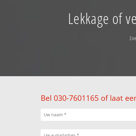
Lekkage of v
Zo
Bel 030-7601165 of laat ee