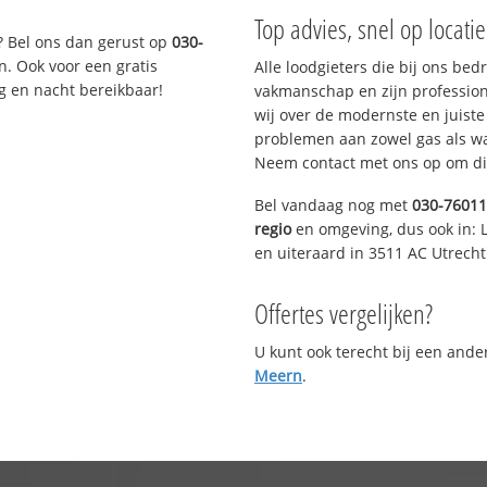
Top advies, snel op locati
? Bel ons dan gerust op
030-
n. Ook voor een gratis
Alle loodgieters die bij ons be
g en nacht bereikbaar!
vakmanschap en zijn profession
wij over de modernste en juist
problemen aan zowel gas als wat
Neem contact met ons op om di
Bel vandaag nog met
030-7601
regio
en omgeving, dus ook in: L
en uiteraard in 3511 AC Utrecht
Offertes vergelijken?
U kunt ook terecht bij een and
Meern
.