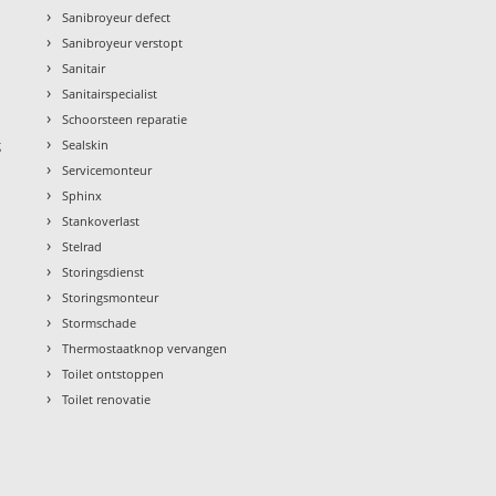
›
Sanibroyeur defect
›
Sanibroyeur verstopt
›
Sanitair
›
Sanitairspecialist
›
Schoorsteen reparatie
›
g
Sealskin
›
Servicemonteur
›
Sphinx
›
Stankoverlast
›
Stelrad
›
Storingsdienst
›
Storingsmonteur
›
Stormschade
›
Thermostaatknop vervangen
›
Toilet ontstoppen
›
Toilet renovatie