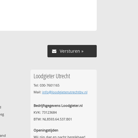
Versturen »
Loodgieter Utrecht
Tel: 030-7601165
Mail:
info@loodgieterutrechtbv.nl
Bedrijfsgegevens Loodgieter.nl
d
KVK: 73123684
weg
BTW: NL8593.64.537.B01
Openingstijden
land
Wij zijn dag en nacht bereikbaar!