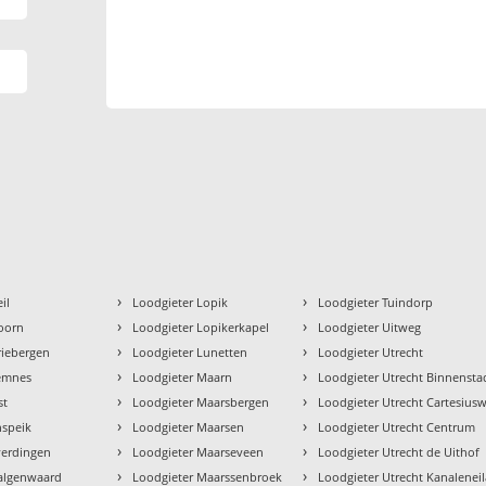
›
›
il
Loodgieter Lopik
Loodgieter Tuindorp
›
›
oorn
Loodgieter Lopikerkapel
Loodgieter Uitweg
›
›
riebergen
Loodgieter Lunetten
Loodgieter Utrecht
›
›
Eemnes
Loodgieter Maarn
Loodgieter Utrecht Binnensta
›
›
st
Loodgieter Maarsbergen
Loodgieter Utrecht Cartesius
›
›
nspeik
Loodgieter Maarsen
Loodgieter Utrecht Centrum
›
›
verdingen
Loodgieter Maarseveen
Loodgieter Utrecht de Uithof
›
›
algenwaard
Loodgieter Maarssenbroek
Loodgieter Utrecht Kanalenei