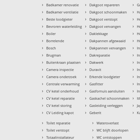
›
›
›
Badkamer renovatie
Dakgoot repareren
G
›
›
›
Badkamer ventilatie
Dakgoot schoonmaken
H
›
›
›
Beste loodgieter
Dakgoot verstopt
H
›
›
›
Bevroren waterleiding
Dakgoot vervangen
H
›
›
›
Boiler
Daklekkage
H
›
›
›
Borrelende
Dakpannen afgewaaid
H
›
›
›
Bosch
Dakpannen vervangen
I
›
›
›
Brugman
Dakreparatie
I
›
›
›
Buitenkraan plaatsen
Dakwerk
I
›
›
›
Camera inspectie
Duravit
I
›
›
›
Camera onderzoek
Erkende loodgieter
In
›
›
›
Centrale verwarming
Gasfitter
In
›
›
›
CV ketel onderhoud
Gasfornuis aansluiten
I
›
›
›
CV ketel reparatie
Gaskachel schoonmaken
I
›
›
›
CV ketel storing
Gasleiding verleggen
J
›
›
›
CV Leiding kapot
Geberit
K
›
›
Toilet reparatie
Wateroverlast
›
›
Toilet verstopt
WC blijft doorlopen
›
›
Totaalinstallateur
WC ontstoppen