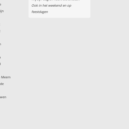
e
Ook in het weekend en op
ijn
feestdagen
t
t
n
p
l
e Meern
ide
ouwen