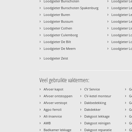
›
›
Loodgieter Bunschoten
Loodgieter L
›
›
Loodgieter Bunschoten Spakenburg
Loodgieter L
›
›
Loodgieter Buren
Loodgieter L
›
›
Loodgieter Bussum
Loodgieter 
›
›
Loodgieter Cothen
Loodgieter L
›
›
Loodgieter Culemborg
Loodgieter L
›
›
Loodgieter De Bilt
Loodgieter L
›
›
Loodgieter De Meern
Loodgieter L
›
Loodgieter Zeist
Veel gebruikte vaktermen:
›
›
›
Afvoer kapot
CV Service
G
›
›
›
Afvoer ontstoppen
CV-ketel monteur
G
›
›
›
Afvoer verstopt
Dakbedekking
G
›
›
›
Agpo ferroli
Dakdekker
G
›
›
›
All-Inservice
Dakgoot lekkage
G
›
›
›
AWB
Dakgoot reinigen
G
›
›
›
Badkamer lekkage
Dakgoot reparatie
G