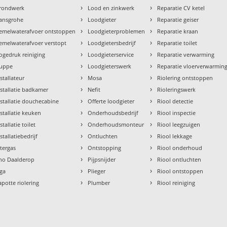
›
›
rondwerk
Lood en zinkwerk
Reparatie CV ketel
›
›
ansgrohe
Loodgieter
Reparatie geiser
›
›
emelwaterafvoer ontstoppen
Loodgieterproblemen
Reparatie kraan
›
›
emelwaterafvoer verstopt
Loodgietersbedrijf
Reparatie toilet
›
›
ogedruk reiniging
Loodgieterservice
Reparatie verwarming
›
›
uppe
Loodgieterswerk
Reparatie vloerverwarmin
›
›
nstallateur
Mosa
Riolering ontstoppen
›
›
nstallatie badkamer
Nefit
Rioleringswerk
›
›
nstallatie douchecabine
Offerte loodgieter
Riool detectie
›
›
nstallatie keuken
Onderhoudsbedrijf
Riool inspectie
›
›
stallatie toilet
Onderhoudsmonteur
Riool leegzuigen
›
›
stallatiebedrijf
Ontluchten
Riool lekkage
›
›
ntergas
Ontstopping
Riool onderhoud
›
›
tho Daalderop
Pijpsnijder
Riool ontluchten
›
›
aga
Plieger
Riool ontstoppen
›
›
apotte riolering
Plumber
Riool reiniging