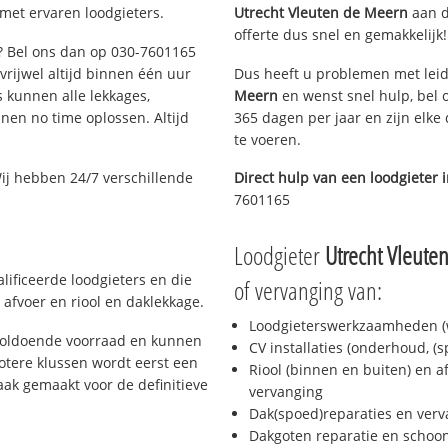
 met ervaren loodgieters.
Utrecht Vleuten de Meern
aan de
offerte dus snel en gemakkelijk!
t? Bel ons dan op 030-7601165
 vrijwel altijd binnen één uur
Dus heeft u problemen met leid
 kunnen alle lekkages,
Meern
en wenst snel hulp, bel 
en no time oplossen. Altijd
365 dagen per jaar en zijn elke
te voeren.
ij hebben 24/7 verschillende
Direct hulp van een loodgieter 
7601165
Loodgieter
Utrecht Vleute
lificeerde loodgieters en die
of vervanging van:
afvoer en riool en daklekkage.
Loodgieterswerkzaamheden (w
 voldoende voorraad en kunnen
CV installaties (onderhoud, (
otere klussen wordt eerst een
Riool (binnen en buiten) en a
aak gemaakt voor de definitieve
vervanging
Dak(spoed)reparaties en verv
Dakgoten reparatie en scho