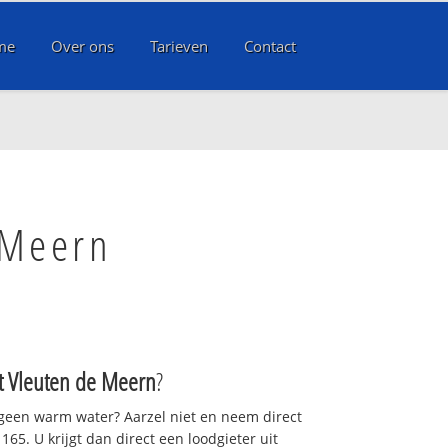
me
Over ons
Tarieven
Contact
 Meern
t Vleuten de Meern
?
 geen warm water? Aarzel niet en neem direct
65. U krijgt dan direct een loodgieter uit