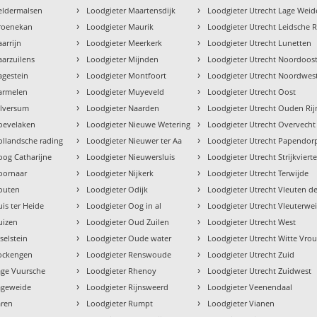
›
›
eldermalsen
Loodgieter Maartensdijk
Loodgieter Utrecht Lage Weid
›
›
Groenekan
Loodgieter Maurik
Loodgieter Utrecht Leidsche R
›
›
arrijn
Loodgieter Meerkerk
Loodgieter Utrecht Lunetten
›
›
aarzuilens
Loodgieter Mijnden
Loodgieter Utrecht Noordoos
›
›
agestein
Loodgieter Montfoort
Loodgieter Utrecht Noordwes
›
›
armelen
Loodgieter Muyeveld
Loodgieter Utrecht Oost
›
›
ilversum
Loodgieter Naarden
Loodgieter Utrecht Ouden Rij
›
›
oevelaken
Loodgieter Nieuwe Wetering
Loodgieter Utrecht Overvecht
›
›
ollandsche rading
Loodgieter Nieuwer ter Aa
Loodgieter Utrecht Papendor
›
›
oog Catharijne
Loodgieter Nieuwersluis
Loodgieter Utrecht Strijkvierte
›
›
oornaar
Loodgieter Nijkerk
Loodgieter Utrecht Terwijde
›
›
outen
Loodgieter Odijk
Loodgieter Utrecht Vleuten d
›
›
is ter Heide
Loodgieter Oog in al
Loodgieter Utrecht Vleuterwe
›
›
uizen
Loodgieter Oud Zuilen
Loodgieter Utrecht West
›
›
selstein
Loodgieter Oude water
Loodgieter Utrecht Witte Vr
›
›
Kockengen
Loodgieter Renswoude
Loodgieter Utrecht Zuid
›
›
age Vuursche
Loodgieter Rhenoy
Loodgieter Utrecht Zuidwest
›
›
ageweide
Loodgieter Rijnsweerd
Loodgieter Veenendaal
›
›
aren
Loodgieter Rumpt
Loodgieter Vianen