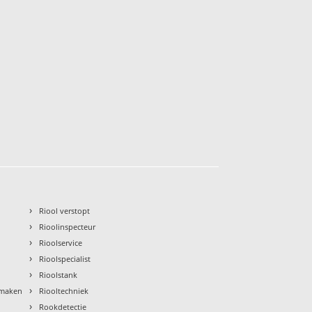
›
Riool verstopt
›
Rioolinspecteur
›
Rioolservice
›
Rioolspecialist
›
Rioolstank
›
nmaken
Riooltechniek
›
Rookdetectie