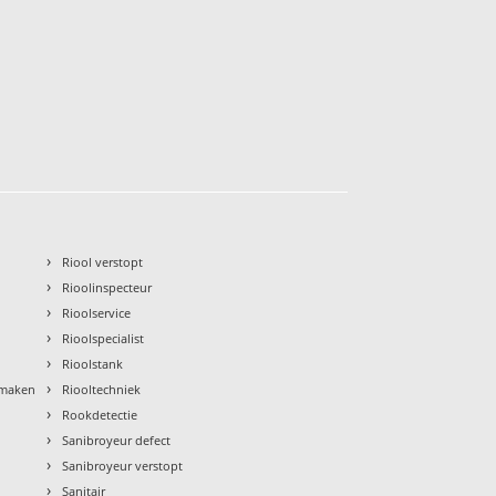
›
Riool verstopt
›
Rioolinspecteur
›
Rioolservice
›
Rioolspecialist
›
Rioolstank
›
nmaken
Riooltechniek
›
Rookdetectie
›
Sanibroyeur defect
›
Sanibroyeur verstopt
›
Sanitair