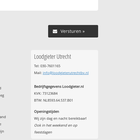
Versturen »
Loodgieter Utrecht
Tel: 030-7601165
Mail:
info@loodgieterutrechtbv.nl
Bedrijfsgegevens Loodgieter.nl
d
KVK: 73123684
weg
BTW: NL8593.64.537.B01
Openingstijden
land
Wij zijn dag en nacht bereikbaar!
e
Ook in het weekend en op
ijn
feestdagen