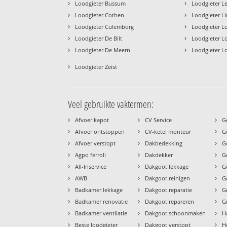
›
›
Loodgieter Bussum
Loodgieter 
›
›
Loodgieter Cothen
Loodgieter L
›
›
Loodgieter Culemborg
Loodgieter L
›
›
Loodgieter De Bilt
Loodgieter L
›
›
Loodgieter De Meern
Loodgieter L
›
Loodgieter Zeist
Veel gebruikte vaktermen:
›
›
›
Afvoer kapot
CV Service
G
›
›
›
Afvoer ontstoppen
CV-ketel monteur
G
›
›
›
Afvoer verstopt
Dakbedekking
G
›
›
›
Agpo ferroli
Dakdekker
G
›
›
›
All-Inservice
Dakgoot lekkage
G
›
›
›
AWB
Dakgoot reinigen
G
›
›
›
Badkamer lekkage
Dakgoot reparatie
G
›
›
›
Badkamer renovatie
Dakgoot repareren
G
›
›
›
Badkamer ventilatie
Dakgoot schoonmaken
H
›
›
›
Beste loodgieter
Dakgoot verstopt
H