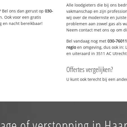
Alle loodgieters die bij ons be
? Bel ons dan gerust op
030-
vakmanschap en zijn profession
n. Ook voor een gratis
wij over de modernste en juist
g en nacht bereikbaar!
problemen aan zowel gas als wat
Neem contact met ons op om di
Bel vandaag nog met
030-7601
regio
en omgeving, dus ook in: L
en uiteraard in 3511 AC Utrecht
Offertes vergelijken?
U kunt ook terecht bij een and
age of verstopping in Haar