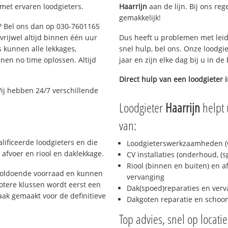
 met ervaren loodgieters.
Haarrijn
aan de lijn. Bij ons reg
gemakkelijk!
t? Bel ons dan op 030-7601165
 vrijwel altijd binnen één uur
Dus heeft u problemen met leid
 kunnen alle lekkages,
snel hulp, bel ons. Onze loodgi
en no time oplossen. Altijd
jaar en zijn elke dag bij u in d
Direct hulp van een loodgieter 
ij hebben 24/7 verschillende
Loodgieter
Haarrijn
helpt 
van:
lificeerde loodgieters en die
Loodgieterswerkzaamheden (w
afvoer en riool en daklekkage.
CV installaties (onderhoud, (
Riool (binnen en buiten) en a
 voldoende voorraad en kunnen
vervanging
otere klussen wordt eerst een
Dak(spoed)reparaties en verv
aak gemaakt voor de definitieve
Dakgoten reparatie en scho
Top advies, snel op locati