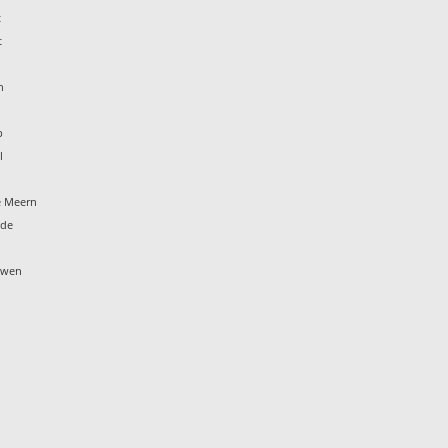
t
t
n
p
l
e Meern
ide
ouwen