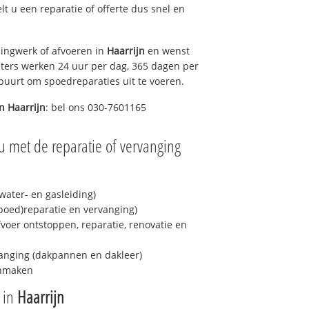
elt u een reparatie of offerte dus snel en
ingwerk of afvoeren in
Haarrijn
en wenst
eters werken 24 uur per dag, 365 dagen per
e buurt om spoedreparaties uit te voeren.
in
Haarrijn
: bel ons 030-7601165
u met de reparatie of vervanging
ater- en gasleiding)
spoed)reparatie en vervanging)
fvoer ontstoppen, reparatie, renovatie en
anging (dakpannen en dakleer)
onmaken
e in
Haarrijn