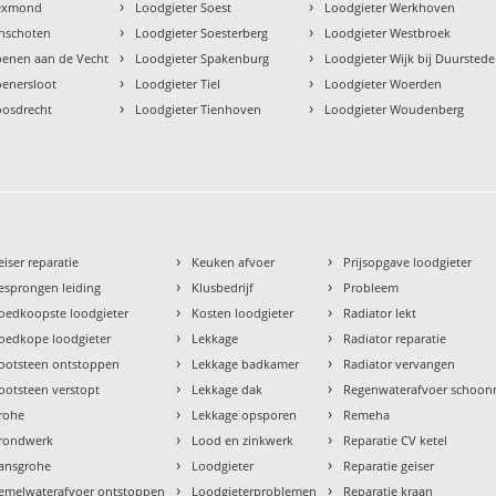
›
›
Lexmond
Loodgieter Soest
Loodgieter Werkhoven
›
›
inschoten
Loodgieter Soesterberg
Loodgieter Westbroek
›
›
oenen aan de Vecht
Loodgieter Spakenburg
Loodgieter Wijk bij Duurstede
›
›
oenersloot
Loodgieter Tiel
Loodgieter Woerden
›
›
oosdrecht
Loodgieter Tienhoven
Loodgieter Woudenberg
›
›
eiser reparatie
Keuken afvoer
Prijsopgave loodgieter
›
›
esprongen leiding
Klusbedrijf
Probleem
›
›
oedkoopste loodgieter
Kosten loodgieter
Radiator lekt
›
›
oedkope loodgieter
Lekkage
Radiator reparatie
›
›
ootsteen ontstoppen
Lekkage badkamer
Radiator vervangen
›
›
ootsteen verstopt
Lekkage dak
Regenwaterafvoer schoo
›
›
rohe
Lekkage opsporen
Remeha
›
›
rondwerk
Lood en zinkwerk
Reparatie CV ketel
›
›
ansgrohe
Loodgieter
Reparatie geiser
›
›
emelwaterafvoer ontstoppen
Loodgieterproblemen
Reparatie kraan