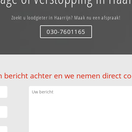
Zoekt u loodgieter in Haarrijn? Maak nu een afspraak!
030-7601165
n bericht achter en we nemen direct co