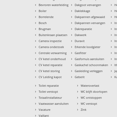
›
›
›
Bevroren waterleiding
Dakgoot vervangen
H
›
›
›
Boiler
Daklekkage
H
›
›
›
Borrelende
Dakpannen afgewaaid
H
›
›
›
Bosch
Dakpannen vervangen
I
›
›
›
Brugman
Dakreparatie
I
›
›
›
Buitenkraan plaatsen
Dakwerk
I
›
›
›
Camera inspectie
Duravit
I
›
›
›
Camera onderzoek
Erkende loodgieter
In
›
›
›
Centrale verwarming
Gasfitter
In
›
›
›
CV ketel onderhoud
Gasfornuis aansluiten
I
›
›
›
CV ketel reparatie
Gaskachel schoonmaken
I
›
›
›
CV ketel storing
Gasleiding verleggen
J
›
›
›
CV Leiding kapot
Geberit
K
›
›
Toilet reparatie
Wateroverlast
›
›
Toilet verstopt
WC blijft doorlopen
›
›
Totaalinstallateur
WC ontstoppen
›
›
Vaatwasser aansluiten
WC verstopt
›
›
Vacature
Zink
›
Vaillant