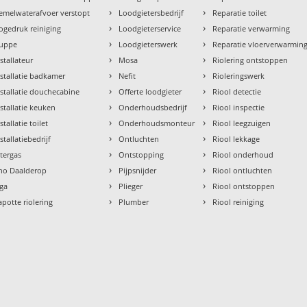
›
›
emelwaterafvoer verstopt
Loodgietersbedrijf
Reparatie toilet
›
›
ogedruk reiniging
Loodgieterservice
Reparatie verwarming
›
›
uppe
Loodgieterswerk
Reparatie vloerverwarmin
›
›
nstallateur
Mosa
Riolering ontstoppen
›
›
nstallatie badkamer
Nefit
Rioleringswerk
›
›
nstallatie douchecabine
Offerte loodgieter
Riool detectie
›
›
nstallatie keuken
Onderhoudsbedrijf
Riool inspectie
›
›
stallatie toilet
Onderhoudsmonteur
Riool leegzuigen
›
›
stallatiebedrijf
Ontluchten
Riool lekkage
›
›
ntergas
Ontstopping
Riool onderhoud
›
›
tho Daalderop
Pijpsnijder
Riool ontluchten
›
›
aga
Plieger
Riool ontstoppen
›
›
apotte riolering
Plumber
Riool reiniging