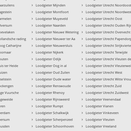
›
›
aarzuilens
Loodgieter Mijnden
Loodgieter Utrecht Noordoos
›
›
agestein
Loodgieter Montfoort
Loodgieter Utrecht Noordwes
›
›
armelen
Loodgieter Muyeveld
Loodgieter Utrecht Oost
›
›
ilversum
Loodgieter Naarden
Loodgieter Utrecht Ouden Rij
›
›
oevelaken
Loodgieter Nieuwe Wetering
Loodgieter Utrecht Overvecht
›
›
ollandsche rading
Loodgieter Nieuwer ter Aa
Loodgieter Utrecht Papendor
›
›
oog Catharijne
Loodgieter Nieuwersluis
Loodgieter Utrecht Strijkvierte
›
›
oornaar
Loodgieter Nijkerk
Loodgieter Utrecht Terwijde
›
›
outen
Loodgieter Odijk
Loodgieter Utrecht Vleuten d
›
›
is ter Heide
Loodgieter Oog in al
Loodgieter Utrecht Vleuterwe
›
›
uizen
Loodgieter Oud Zuilen
Loodgieter Utrecht West
›
›
selstein
Loodgieter Oude water
Loodgieter Utrecht Witte Vr
›
›
Kockengen
Loodgieter Renswoude
Loodgieter Utrecht Zuid
›
›
age Vuursche
Loodgieter Rhenoy
Loodgieter Utrecht Zuidwest
›
›
ageweide
Loodgieter Rijnsweerd
Loodgieter Veenendaal
›
›
aren
Loodgieter Rumpt
Loodgieter Vianen
›
›
eerdam
Loodgieter Schalkwijk
Loodgieter Vinkeveen
›
›
eersum
Loodgieter Scherpenzeel
Loodgieter Vleuten
›
›
eusden
Loodgieter Schoonhoven
Loodgieter Vreeland