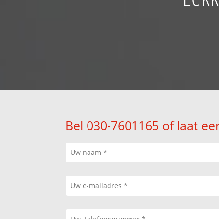
Bel 030-7601165 of laat ee