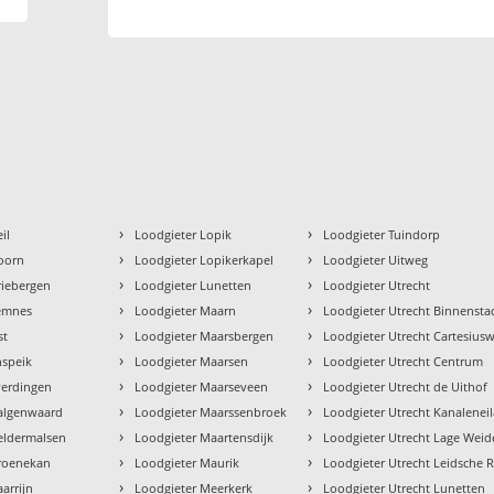
›
›
il
Loodgieter Lopik
Loodgieter Tuindorp
›
›
oorn
Loodgieter Lopikerkapel
Loodgieter Uitweg
›
›
riebergen
Loodgieter Lunetten
Loodgieter Utrecht
›
›
Eemnes
Loodgieter Maarn
Loodgieter Utrecht Binnensta
›
›
st
Loodgieter Maarsbergen
Loodgieter Utrecht Cartesius
›
›
nspeik
Loodgieter Maarsen
Loodgieter Utrecht Centrum
›
›
verdingen
Loodgieter Maarseveen
Loodgieter Utrecht de Uithof
›
›
algenwaard
Loodgieter Maarssenbroek
Loodgieter Utrecht Kanalenei
›
›
eldermalsen
Loodgieter Maartensdijk
Loodgieter Utrecht Lage Weid
›
›
Groenekan
Loodgieter Maurik
Loodgieter Utrecht Leidsche R
›
›
arrijn
Loodgieter Meerkerk
Loodgieter Utrecht Lunetten