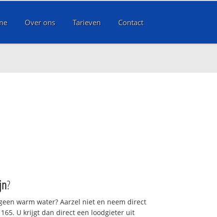
me
Over ons
Tarieven
Contact
jn
?
 geen warm water? Aarzel niet en neem direct
65. U krijgt dan direct een loodgieter uit