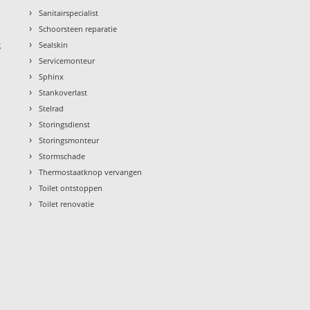
›
Sanitairspecialist
›
Schoorsteen reparatie
›
g
Sealskin
›
Servicemonteur
›
Sphinx
›
Stankoverlast
›
Stelrad
›
Storingsdienst
›
Storingsmonteur
›
Stormschade
›
Thermostaatknop vervangen
›
Toilet ontstoppen
›
Toilet renovatie