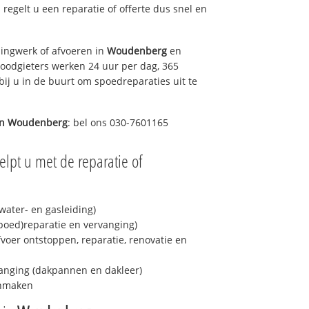
s regelt u een reparatie of offerte dus snel en
ingwerk of afvoeren in
Woudenberg
en
loodgieters werken 24 uur per dag, 365
bij u in de buurt om spoedreparaties uit te
in
Woudenberg
: bel ons 030-7601165
lpt u met de reparatie of
ater- en gasleiding)
spoed)reparatie en vervanging)
fvoer ontstoppen, reparatie, renovatie en
anging (dakpannen en dakleer)
onmaken