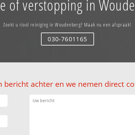
e of verstopping in Woud
Zoekt u riool reiniging in Woudenberg? Maak nu een afspraak!
030-7601165
n bericht achter en we nemen direct co