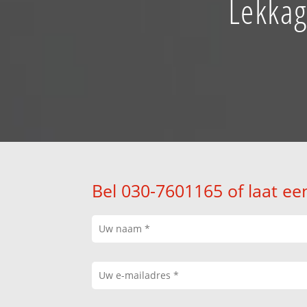
Lekkag
Bel 030-7601165 of laat ee