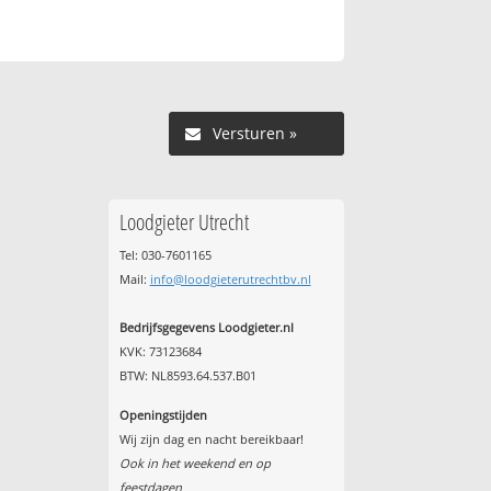
Versturen »
Loodgieter Utrecht
Tel: 030-7601165
Mail:
info@loodgieterutrechtbv.nl
Bedrijfsgegevens Loodgieter.nl
KVK: 73123684
BTW: NL8593.64.537.B01
Openingstijden
Wij zijn dag en nacht bereikbaar!
Ook in het weekend en op
feestdagen