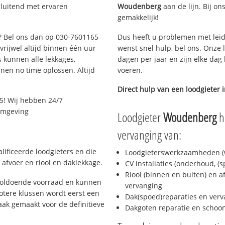
sluitend met ervaren
Woudenberg
aan de lijn. Bij on
gemakkelijk!
t? Bel ons dan op 030-7601165
Dus heeft u problemen met leid
 vrijwel altijd binnen één uur
wenst snel hulp, bel ons. Onze 
 kunnen alle lekkages,
dagen per jaar en zijn elke dag 
en no time oplossen. Altijd
voeren.
Direct hulp van een loodgieter 
5! Wij hebben 24/7
 omgeving
Loodgieter
Woudenberg
he
vervanging van:
lificeerde loodgieters en die
Loodgieterswerkzaamheden (w
afvoer en riool en daklekkage.
CV installaties (onderhoud, (
Riool (binnen en buiten) en a
 voldoende voorraad en kunnen
vervanging
otere klussen wordt eerst een
Dak(spoed)reparaties en verv
aak gemaakt voor de definitieve
Dakgoten reparatie en scho