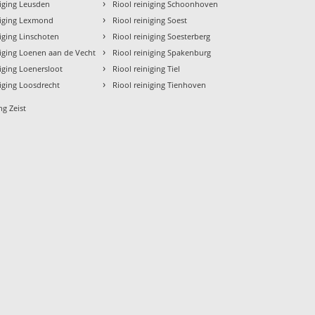
›
niging Leusden
Riool reiniging Schoonhoven
›
niging Lexmond
Riool reiniging Soest
›
niging Linschoten
Riool reiniging Soesterberg
›
niging Loenen aan de Vecht
Riool reiniging Spakenburg
›
niging Loenersloot
Riool reiniging Tiel
›
niging Loosdrecht
Riool reiniging Tienhoven
ng Zeist