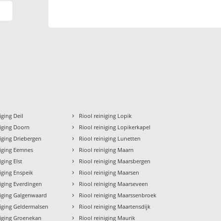
›
iging Deil
Riool reiniging Lopik
›
niging Doorn
Riool reiniging Lopikerkapel
›
niging Driebergen
Riool reiniging Lunetten
›
niging Eemnes
Riool reiniging Maarn
›
iging Elst
Riool reiniging Maarsbergen
›
niging Enspeik
Riool reiniging Maarsen
›
niging Everdingen
Riool reiniging Maarseveen
›
niging Galgenwaard
Riool reiniging Maarssenbroek
›
niging Geldermalsen
Riool reiniging Maartensdijk
›
niging Groenekan
Riool reiniging Maurik