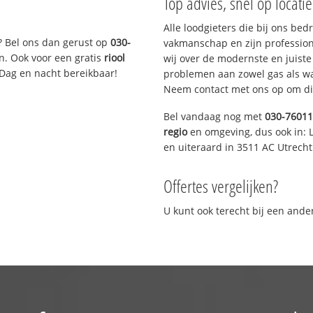
Top advies, snel op locati
Alle loodgieters die bij ons be
? Bel ons dan gerust op
030-
vakmanschap en zijn profession
n. Ook voor een gratis
riool
wij over de modernste en juist
 Dag en nacht bereikbaar!
problemen aan zowel gas als wat
Neem contact met ons op om di
Bel vandaag nog met
030-7601
regio
en omgeving, dus ook in: L
en uiteraard in 3511 AC Utrecht
Offertes vergelijken?
U kunt ook terecht bij een and