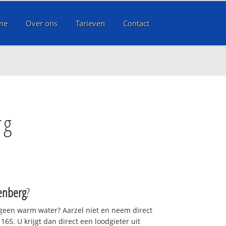
me
Over ons
Tarieven
Contact
rg
nberg
?
 geen warm water? Aarzel niet en neem direct
65. U krijgt dan direct een loodgieter uit