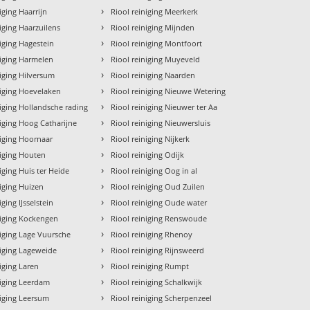
›
iging Haarrijn
Riool reiniging Meerkerk
›
niging Haarzuilens
Riool reiniging Mijnden
›
niging Hagestein
Riool reiniging Montfoort
›
niging Harmelen
Riool reiniging Muyeveld
›
niging Hilversum
Riool reiniging Naarden
›
niging Hoevelaken
Riool reiniging Nieuwe Wetering
›
niging Hollandsche rading
Riool reiniging Nieuwer ter Aa
›
niging Hoog Catharijne
Riool reiniging Nieuwersluis
›
niging Hoornaar
Riool reiniging Nijkerk
›
niging Houten
Riool reiniging Odijk
›
iging Huis ter Heide
Riool reiniging Oog in al
›
niging Huizen
Riool reiniging Oud Zuilen
›
iging IJsselstein
Riool reiniging Oude water
›
niging Kockengen
Riool reiniging Renswoude
›
niging Lage Vuursche
Riool reiniging Rhenoy
›
niging Lageweide
Riool reiniging Rijnsweerd
›
niging Laren
Riool reiniging Rumpt
›
niging Leerdam
Riool reiniging Schalkwijk
›
niging Leersum
Riool reiniging Scherpenzeel