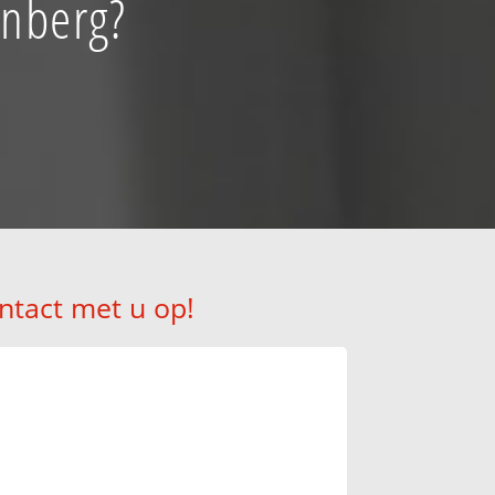
enberg?
ntact met u op!