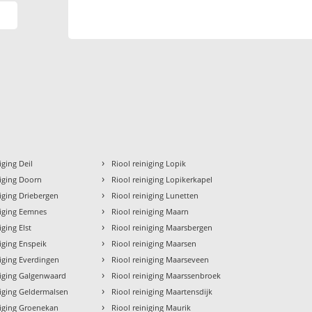
›
iging Deil
Riool reiniging Lopik
›
niging Doorn
Riool reiniging Lopikerkapel
›
niging Driebergen
Riool reiniging Lunetten
›
niging Eemnes
Riool reiniging Maarn
›
iging Elst
Riool reiniging Maarsbergen
›
niging Enspeik
Riool reiniging Maarsen
›
niging Everdingen
Riool reiniging Maarseveen
›
niging Galgenwaard
Riool reiniging Maarssenbroek
›
niging Geldermalsen
Riool reiniging Maartensdijk
›
niging Groenekan
Riool reiniging Maurik