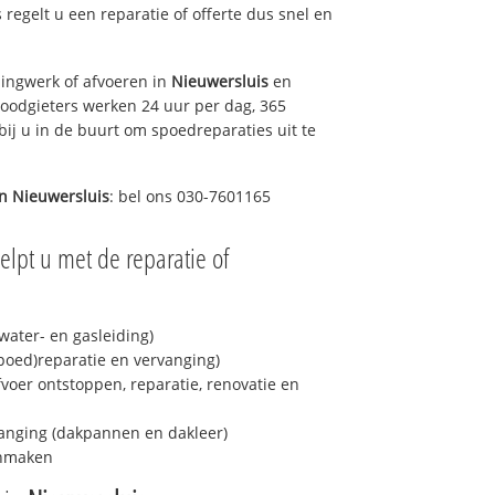
s regelt u een reparatie of offerte dus snel en
ingwerk of afvoeren in
Nieuwersluis
en
loodgieters werken 24 uur per dag, 365
bij u in de buurt om spoedreparaties uit te
in
Nieuwersluis
: bel ons 030-7601165
elpt u met de reparatie of
ater- en gasleiding)
spoed)reparatie en vervanging)
fvoer ontstoppen, reparatie, renovatie en
anging (dakpannen en dakleer)
onmaken