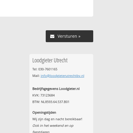
Versturen »
Loodgieter Utrecht
Tel: 030-7601165
Mail:
info@loodgieterutrechtbv.nl
Bedrijfsgegevens Loodgieter.nl
KVK: 73123684
BTW: NL8593.64.537.B01
Openingstijden
Wij zijn dag en nacht bereikbaar!
Ook in het weekend en op
feestdagen