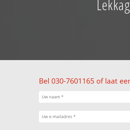
Lekkag
Bel 030-7601165 of laat ee