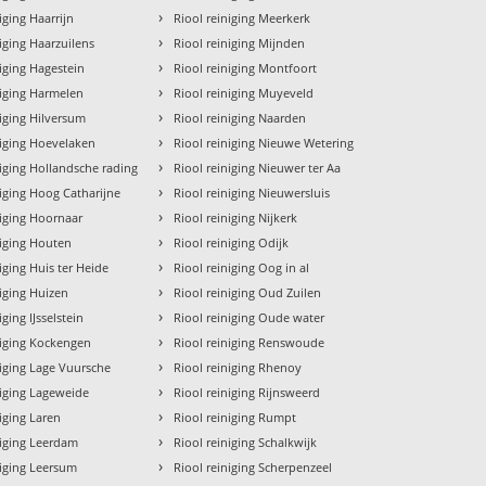
›
iging Haarrijn
Riool reiniging Meerkerk
›
niging Haarzuilens
Riool reiniging Mijnden
›
niging Hagestein
Riool reiniging Montfoort
›
niging Harmelen
Riool reiniging Muyeveld
›
niging Hilversum
Riool reiniging Naarden
›
niging Hoevelaken
Riool reiniging Nieuwe Wetering
›
niging Hollandsche rading
Riool reiniging Nieuwer ter Aa
›
niging Hoog Catharijne
Riool reiniging Nieuwersluis
›
niging Hoornaar
Riool reiniging Nijkerk
›
niging Houten
Riool reiniging Odijk
›
iging Huis ter Heide
Riool reiniging Oog in al
›
niging Huizen
Riool reiniging Oud Zuilen
›
iging IJsselstein
Riool reiniging Oude water
›
niging Kockengen
Riool reiniging Renswoude
›
niging Lage Vuursche
Riool reiniging Rhenoy
›
niging Lageweide
Riool reiniging Rijnsweerd
›
niging Laren
Riool reiniging Rumpt
›
niging Leerdam
Riool reiniging Schalkwijk
›
niging Leersum
Riool reiniging Scherpenzeel