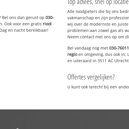
Top advies, snel op locati
Alle loodgieters die bij ons be
? Bel ons dan gerust op
030-
vakmanschap en zijn profession
n. Ook voor een gratis
riool
wij over de modernste en juist
 Dag en nacht bereikbaar!
problemen aan zowel gas als wat
Neem contact met ons op om di
Bel vandaag nog met
030-7601
regio
en omgeving, dus ook in: L
en uiteraard in 3511 AC Utrecht
Offertes vergelijken?
U kunt ook terecht bij een and