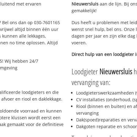
sluitend met ervaren
Nieuwersluis
aan de lijn. Bij on
gemakkelijk!
t? Bel ons dan op 030-7601165
Dus heeft u problemen met leid
 vrijwel altijd binnen één uur
wenst snel hulp, bel ons. Onze 
 kunnen alle lekkages,
dagen per jaar en zijn elke dag 
en no time oplossen. Altijd
voeren.
Direct hulp van een loodgieter 
5! Wij hebben 24/7
 omgeving
Loodgieter
Nieuwersluis
h
vervanging van:
lificeerde loodgieters en die
Loodgieterswerkzaamheden (w
afvoer en riool en daklekkage.
CV installaties (onderhoud, (
Riool (binnen en buiten) en a
 voldoende voorraad en kunnen
vervanging
otere klussen wordt eerst een
Dak(spoed)reparaties en verv
aak gemaakt voor de definitieve
Dakgoten reparatie en scho