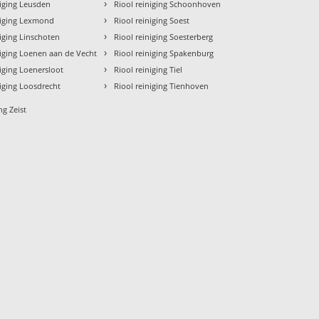
›
niging Leusden
Riool reiniging Schoonhoven
›
niging Lexmond
Riool reiniging Soest
›
niging Linschoten
Riool reiniging Soesterberg
›
niging Loenen aan de Vecht
Riool reiniging Spakenburg
›
niging Loenersloot
Riool reiniging Tiel
›
niging Loosdrecht
Riool reiniging Tienhoven
ng Zeist