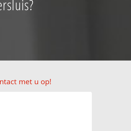
rsluis?
ntact met u op!