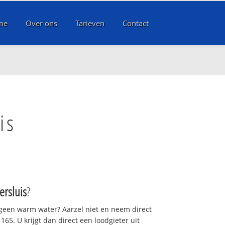
me
Over ons
Tarieven
Contact
is
rsluis
?
 geen warm water? Aarzel niet en neem direct
65. U krijgt dan direct een loodgieter uit