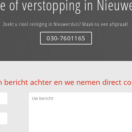
e of verstopping in Nieuwe
Zoekt u riool reiniging in Nieuwersluis? Maak nu een afspraak!
030-7601165
n bericht achter en we nemen direct co