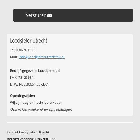
Versturen »
Loodgieter Utrecht
Tel: 030-7601165
Mail:
info@loodgieterutrechtbv.nl
Bedrijfsgegevens Loodgieter.nl
KVK: 73123684
BTW: NL8593.64.537.B01
Openingstijden
Wij zijn dag en nacht bereikbaar!
Ook in het weekend en op feestdagen
© 2024 Loodgieter Utrecht
Bel ons vandaag
:
030-7601165