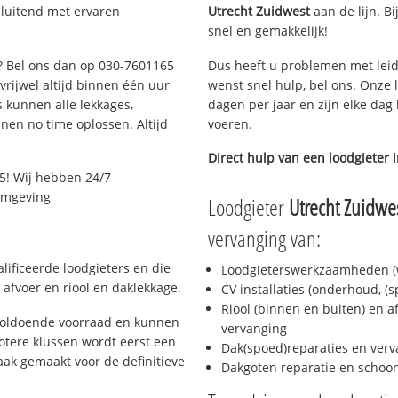
sluitend met ervaren
Utrecht Zuidwest
aan de lijn. Bi
snel en gemakkelijk!
t? Bel ons dan op 030-7601165
Dus heeft u problemen met leid
 vrijwel altijd binnen één uur
wenst snel hulp, bel ons. Onze 
 kunnen alle lekkages,
dagen per jaar en zijn elke dag 
en no time oplossen. Altijd
voeren.
Direct hulp van een loodgieter 
5! Wij hebben 24/7
 omgeving
Loodgieter
Utrecht Zuidwe
vervanging van:
lificeerde loodgieters en die
Loodgieterswerkzaamheden (w
afvoer en riool en daklekkage.
CV installaties (onderhoud, (
Riool (binnen en buiten) en a
 voldoende voorraad en kunnen
vervanging
otere klussen wordt eerst een
Dak(spoed)reparaties en verv
aak gemaakt voor de definitieve
Dakgoten reparatie en scho