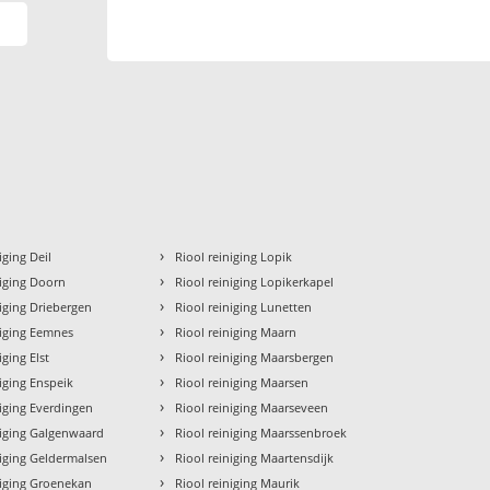
›
iging Deil
Riool reiniging Lopik
›
niging Doorn
Riool reiniging Lopikerkapel
›
niging Driebergen
Riool reiniging Lunetten
›
niging Eemnes
Riool reiniging Maarn
›
iging Elst
Riool reiniging Maarsbergen
›
niging Enspeik
Riool reiniging Maarsen
›
niging Everdingen
Riool reiniging Maarseveen
›
niging Galgenwaard
Riool reiniging Maarssenbroek
›
niging Geldermalsen
Riool reiniging Maartensdijk
›
niging Groenekan
Riool reiniging Maurik