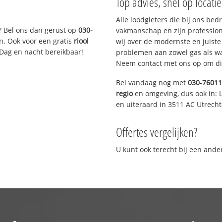
Top advies, snel op locati
Alle loodgieters die bij ons be
? Bel ons dan gerust op
030-
vakmanschap en zijn profession
n. Ook voor een gratis
riool
wij over de modernste en juist
 Dag en nacht bereikbaar!
problemen aan zowel gas als wat
Neem contact met ons op om di
Bel vandaag nog met
030-7601
regio
en omgeving, dus ook in: L
en uiteraard in 3511 AC Utrecht
Offertes vergelijken?
U kunt ook terecht bij een and