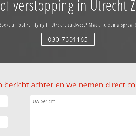
of verstopping in Utrecht 
Zoekt u riool reiniging in Utrecht Zuidwest? Maak nu een afspraak
030-7601165
n bericht achter en we nemen direct co