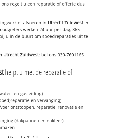
j ons regelt u een reparatie of offerte dus
ingwerk of afvoeren in
Utrecht Zuidwest
en
loodgieters werken 24 uur per dag, 365
bij u in de buurt om spoedreparaties uit te
in
Utrecht Zuidwest
: bel ons 030-7601165
st
helpt u met de reparatie of
ater- en gasleiding)
spoed)reparatie en vervanging)
fvoer ontstoppen, reparatie, renovatie en
anging (dakpannen en dakleer)
onmaken