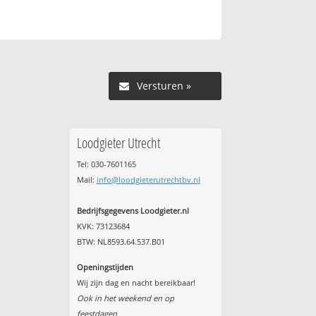
Versturen »
Loodgieter Utrecht
Tel: 030-7601165
Mail:
info@loodgieterutrechtbv.nl
Bedrijfsgegevens Loodgieter.nl
KVK: 73123684
BTW: NL8593.64.537.B01
Openingstijden
Wij zijn dag en nacht bereikbaar!
Ook in het weekend en op
feestdagen