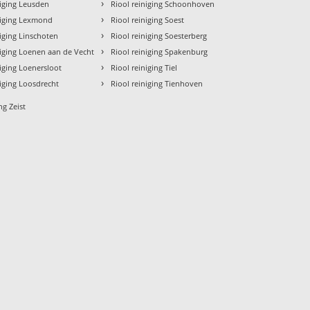
›
niging Leusden
Riool reiniging Schoonhoven
›
niging Lexmond
Riool reiniging Soest
›
niging Linschoten
Riool reiniging Soesterberg
›
niging Loenen aan de Vecht
Riool reiniging Spakenburg
›
niging Loenersloot
Riool reiniging Tiel
›
niging Loosdrecht
Riool reiniging Tienhoven
ng Zeist