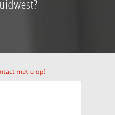
Zuidwest?
!
ntact met u op!