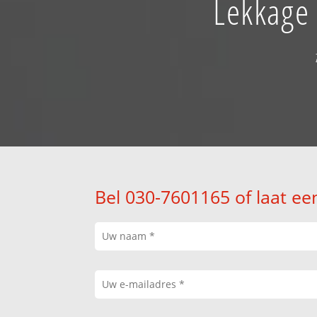
Lekkage 
Bel 030-7601165 of laat ee