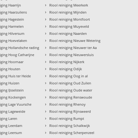
›
iging Haarrijn
Riool reiniging Meerkerk
›
niging Haarzuilens
Riool reiniging Mijnden
›
niging Hagestein
Riool reiniging Montfoort
›
niging Harmelen
Riool reiniging Muyeveld
›
niging Hilversum
Riool reiniging Naarden
›
niging Hoevelaken
Riool reiniging Nieuwe Wetering
›
niging Hollandsche rading
Riool reiniging Nieuwer ter Aa
›
niging Hoog Catharijne
Riool reiniging Nieuwersluis
›
niging Hoornaar
Riool reiniging Nijkerk
›
niging Houten
Riool reiniging Odijk
›
iging Huis ter Heide
Riool reiniging Oog in al
›
niging Huizen
Riool reiniging Oud Zuilen
›
iging IJsselstein
Riool reiniging Oude water
›
niging Kockengen
Riool reiniging Renswoude
›
niging Lage Vuursche
Riool reiniging Rhenoy
›
niging Lageweide
Riool reiniging Rijnsweerd
›
niging Laren
Riool reiniging Rumpt
›
niging Leerdam
Riool reiniging Schalkwijk
›
niging Leersum
Riool reiniging Scherpenzeel