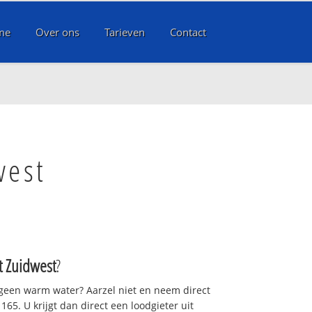
me
Over ons
Tarieven
Contact
west
t Zuidwest
?
 geen warm water? Aarzel niet en neem direct
65. U krijgt dan direct een loodgieter uit