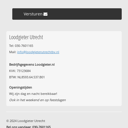
Versturen »
Loodgieter Utrecht
Tel: 030-7601165
Mail:
info@loodgieterutrechtbv.nl
Bedrijfsgegevens Loodgieter.nl
KVK: 73123684
BTW: NL8593.64.537.B01
Openingstijden
Wij zijn dag en nacht bereikbaar!
Ook in het weekend en op feestdagen
© 2024 Loodgieter Utrecht
Bel ons vandaag
:
030-7601165