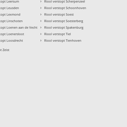
›
stopt Leersum
Riool verstopt Scherpenzeel
›
stopt Leusden
Riool verstopt Schoonhoven
›
stopt Lexmond
Riool verstopt Soest
›
stopt Linschoten
Riool verstopt Soesterberg
›
stopt Loenen aan de Vecht
Riool verstopt Spakenburg
›
stopt Loenersloot
Riool verstopt Tiel
›
stopt Loosdrecht
Riool verstopt Tienhoven
t Zeist