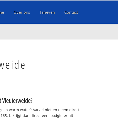
me
Over ons
Tarieven
Contact
rweide
t Vleuterweide
?
 geen warm water? Aarzel niet en neem direct
65. U krijgt dan direct een loodgieter uit