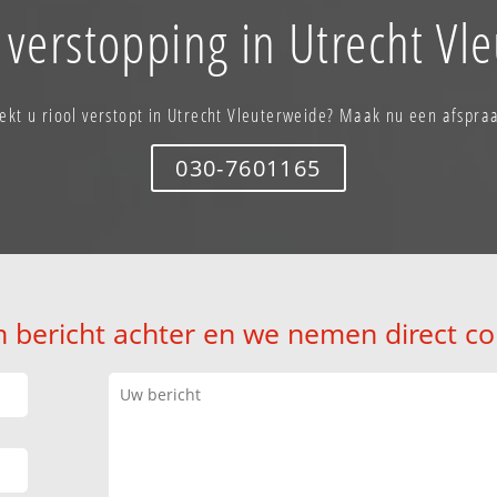
 verstopping in Utrecht Vl
ekt u riool verstopt in Utrecht Vleuterweide? Maak nu een afspra
030-7601165
n bericht achter en we nemen direct co