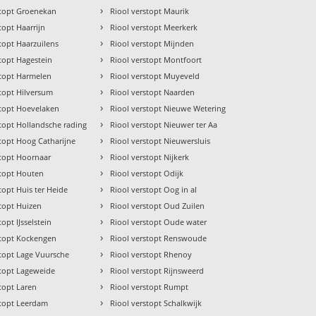
›
stopt Groenekan
Riool verstopt Maurik
›
topt Haarrijn
Riool verstopt Meerkerk
›
topt Haarzuilens
Riool verstopt Mijnden
›
stopt Hagestein
Riool verstopt Montfoort
›
stopt Harmelen
Riool verstopt Muyeveld
›
stopt Hilversum
Riool verstopt Naarden
›
stopt Hoevelaken
Riool verstopt Nieuwe Wetering
›
stopt Hollandsche rading
Riool verstopt Nieuwer ter Aa
›
stopt Hoog Catharijne
Riool verstopt Nieuwersluis
›
stopt Hoornaar
Riool verstopt Nijkerk
›
stopt Houten
Riool verstopt Odijk
›
topt Huis ter Heide
Riool verstopt Oog in al
›
stopt Huizen
Riool verstopt Oud Zuilen
›
topt IJsselstein
Riool verstopt Oude water
›
stopt Kockengen
Riool verstopt Renswoude
›
stopt Lage Vuursche
Riool verstopt Rhenoy
›
stopt Lageweide
Riool verstopt Rijnsweerd
›
topt Laren
Riool verstopt Rumpt
›
stopt Leerdam
Riool verstopt Schalkwijk