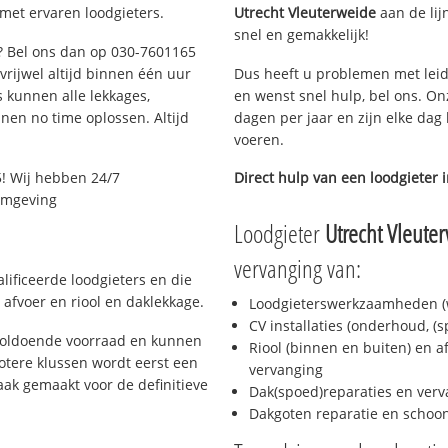
 met ervaren loodgieters.
Utrecht Vleuterweide
aan de lijn
snel en gemakkelijk!
t? Bel ons dan op 030-7601165
 vrijwel altijd binnen één uur
Dus heeft u problemen met leid
 kunnen alle lekkages,
en wenst snel hulp, bel ons. On
en no time oplossen. Altijd
dagen per jaar en zijn elke dag 
voeren.
! Wij hebben 24/7
Direct hulp van een loodgieter 
 omgeving
Loodgieter
Utrecht Vleute
vervanging van:
lificeerde loodgieters en die
afvoer en riool en daklekkage.
Loodgieterswerkzaamheden (w
CV installaties (onderhoud, (
 voldoende voorraad en kunnen
Riool (binnen en buiten) en a
otere klussen wordt eerst een
vervanging
aak gemaakt voor de definitieve
Dak(spoed)reparaties en verv
Dakgoten reparatie en scho