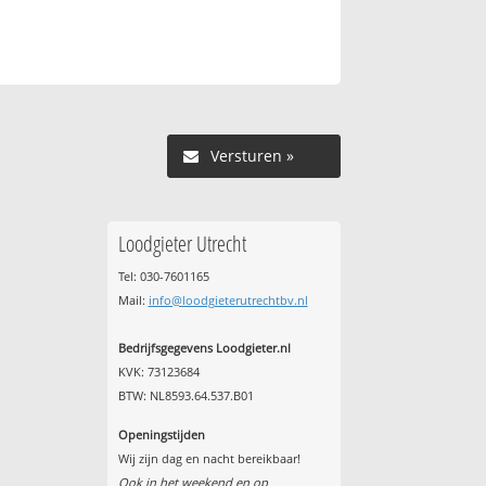
Versturen »
Loodgieter Utrecht
Tel: 030-7601165
Mail:
info@loodgieterutrechtbv.nl
Bedrijfsgegevens Loodgieter.nl
KVK: 73123684
BTW: NL8593.64.537.B01
Openingstijden
Wij zijn dag en nacht bereikbaar!
Ook in het weekend en op