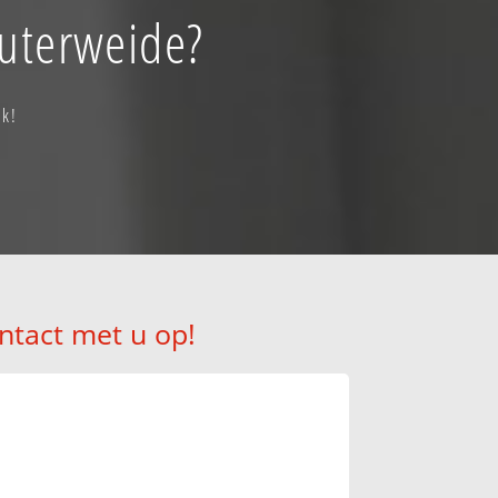
euterweide?
ak!
ntact met u op!