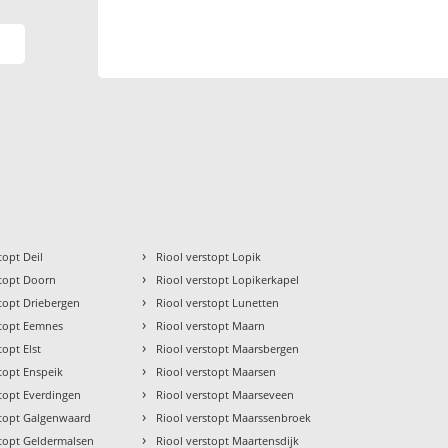
›
topt Deil
Riool verstopt Lopik
›
stopt Doorn
Riool verstopt Lopikerkapel
›
stopt Driebergen
Riool verstopt Lunetten
›
stopt Eemnes
Riool verstopt Maarn
›
topt Elst
Riool verstopt Maarsbergen
›
stopt Enspeik
Riool verstopt Maarsen
›
stopt Everdingen
Riool verstopt Maarseveen
›
stopt Galgenwaard
Riool verstopt Maarssenbroek
›
stopt Geldermalsen
Riool verstopt Maartensdijk