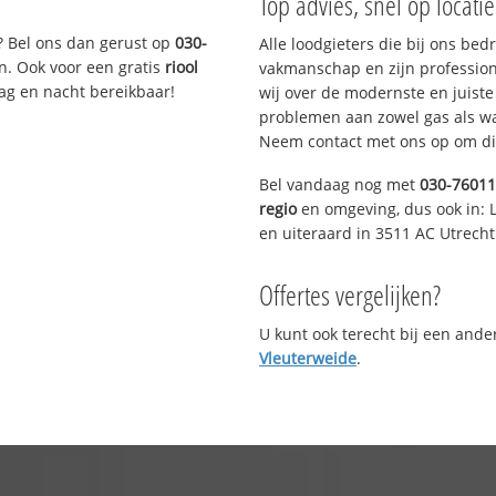
Top advies, snel op locati
? Bel ons dan gerust op
030-
Alle loodgieters die bij ons be
n. Ook voor een gratis
riool
vakmanschap en zijn profession
Dag en nacht bereikbaar!
wij over de modernste en juist
problemen aan zowel gas als wat
Neem contact met ons op om di
Bel vandaag nog met
030-7601
regio
en omgeving, dus ook in: L
en uiteraard in 3511 AC Utrecht
Offertes vergelijken?
U kunt ook terecht bij een and
Vleuterweide
.