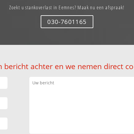
Zoekt u stankoverlast in Eemnes? Maak nu een afspraak!
030-7601165
n bericht achter en we nemen direct co