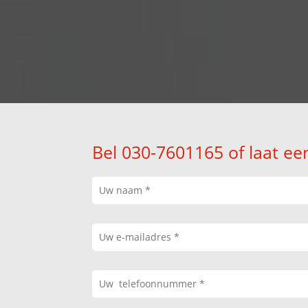
Bel 030-7601165 of laat ee