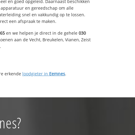
eel en goed opgeleid. Daarnaast beschikken
e apparatuur en gereedschap om alle
erleiding snel en vakkundig op te lossen.
rect een afspraak te maken.
165
en we helpen je direct in de gehele
030
oenen aan de Vecht, Breukelen, Vianen, Zeist
.
ere erkende
loodgieter in
Eemnes
.
nes?