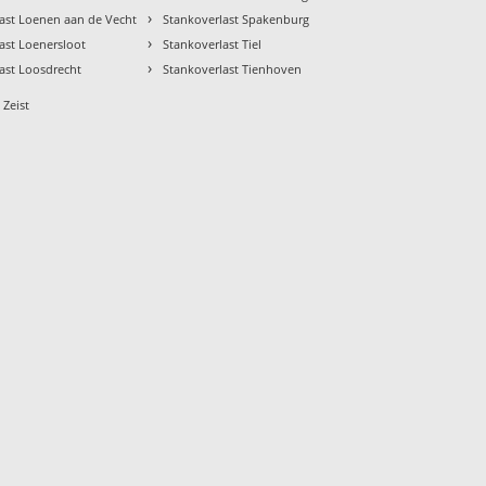
›
ast Loenen aan de Vecht
Stankoverlast Spakenburg
›
ast Loenersloot
Stankoverlast Tiel
›
ast Loosdrecht
Stankoverlast Tienhoven
 Zeist