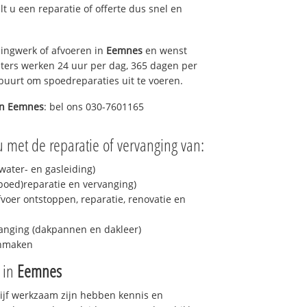
elt u een reparatie of offerte dus snel en
ingwerk of afvoeren in
Eemnes
en wenst
eters werken 24 uur per dag, 365 dagen per
e buurt om spoedreparaties uit te voeren.
in
Eemnes
: bel ons 030-7601165
 met de reparatie of vervanging van:
ater- en gasleiding)
spoed)reparatie en vervanging)
fvoer ontstoppen, reparatie, renovatie en
anging (dakpannen en dakleer)
onmaken
e in
Eemnes
drijf werkzaam zijn hebben kennis en