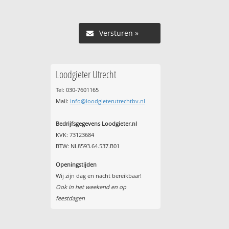
Versturen »
Loodgieter Utrecht
Tel: 030-7601165
Mail:
info@loodgieterutrechtbv.nl
Bedrijfsgegevens Loodgieter.nl
KVK: 73123684
BTW: NL8593.64.537.B01
Openingstijden
Wij zijn dag en nacht bereikbaar!
Ook in het weekend en op
feestdagen