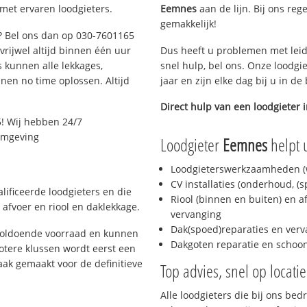
 met ervaren loodgieters.
Eemnes
aan de lijn. Bij ons reg
gemakkelijk!
t? Bel ons dan op 030-7601165
 vrijwel altijd binnen één uur
Dus heeft u problemen met leid
 kunnen alle lekkages,
snel hulp, bel ons. Onze loodgi
en no time oplossen. Altijd
jaar en zijn elke dag bij u in d
Direct hulp van een loodgieter 
! Wij hebben 24/7
 omgeving
Loodgieter
Eemnes
helpt u
Loodgieterswerkzaamheden (w
CV installaties (onderhoud, (
lificeerde loodgieters en die
Riool (binnen en buiten) en a
afvoer en riool en daklekkage.
vervanging
Dak(spoed)reparaties en verv
 voldoende voorraad en kunnen
Dakgoten reparatie en scho
otere klussen wordt eerst een
aak gemaakt voor de definitieve
Top advies, snel op locati
Alle loodgieters die bij ons be