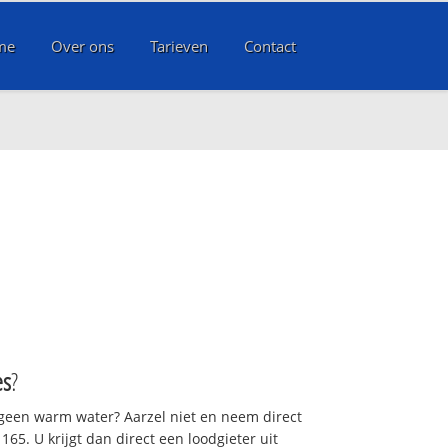
me
Over ons
Tarieven
Contact
es
?
 geen warm water? Aarzel niet en neem direct
65. U krijgt dan direct een loodgieter uit