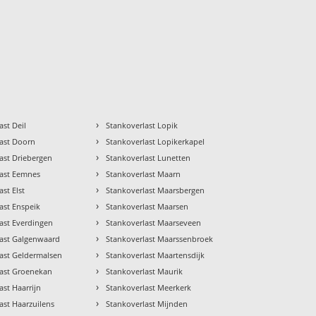
›
ast Deil
Stankoverlast Lopik
›
last Doorn
Stankoverlast Lopikerkapel
›
ast Driebergen
Stankoverlast Lunetten
›
last Eemnes
Stankoverlast Maarn
›
ast Elst
Stankoverlast Maarsbergen
›
ast Enspeik
Stankoverlast Maarsen
›
ast Everdingen
Stankoverlast Maarseveen
›
last Galgenwaard
Stankoverlast Maarssenbroek
›
ast Geldermalsen
Stankoverlast Maartensdijk
›
last Groenekan
Stankoverlast Maurik
›
ast Haarrijn
Stankoverlast Meerkerk
›
ast Haarzuilens
Stankoverlast Mijnden