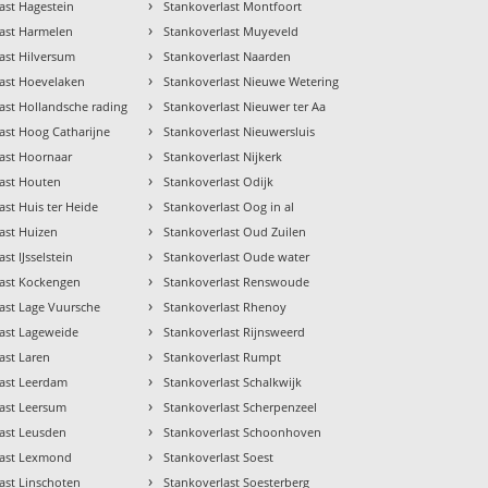
›
ast Hagestein
Stankoverlast Montfoort
›
last Harmelen
Stankoverlast Muyeveld
›
ast Hilversum
Stankoverlast Naarden
›
last Hoevelaken
Stankoverlast Nieuwe Wetering
›
ast Hollandsche rading
Stankoverlast Nieuwer ter Aa
›
ast Hoog Catharijne
Stankoverlast Nieuwersluis
›
ast Hoornaar
Stankoverlast Nijkerk
›
last Houten
Stankoverlast Odijk
›
ast Huis ter Heide
Stankoverlast Oog in al
›
ast Huizen
Stankoverlast Oud Zuilen
›
st IJsselstein
Stankoverlast Oude water
›
last Kockengen
Stankoverlast Renswoude
›
ast Lage Vuursche
Stankoverlast Rhenoy
›
last Lageweide
Stankoverlast Rijnsweerd
›
ast Laren
Stankoverlast Rumpt
›
last Leerdam
Stankoverlast Schalkwijk
›
last Leersum
Stankoverlast Scherpenzeel
›
last Leusden
Stankoverlast Schoonhoven
›
last Lexmond
Stankoverlast Soest
›
ast Linschoten
Stankoverlast Soesterberg