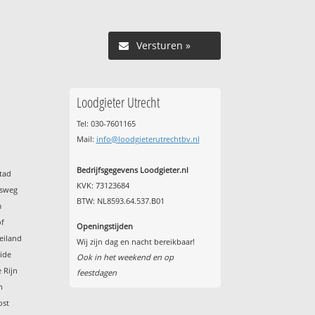
Versturen »
Loodgieter Utrecht
Tel: 030-7601165
Mail:
info@loodgieterutrechtbv.nl
Bedrijfsgegevens Loodgieter.nl
tad
KVK: 73123684
usweg
BTW: NL8593.64.537.B01
m
of
Openingstijden
eiland
Wij zijn dag en nacht bereikbaar!
ide
Ook in het weekend en op
 Rijn
feestdagen
n
ost