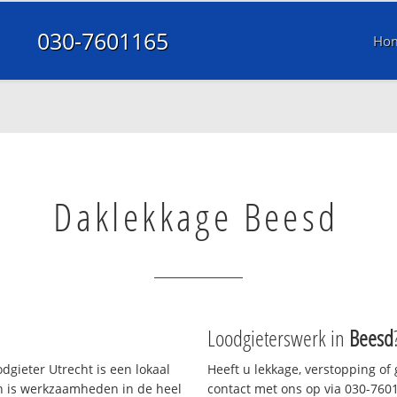
030-7601165
Ho
Daklekkage Beesd
Loodgieterswerk in
Beesd
dgieter Utrecht is een lokaal
Heeft u lekkage, verstopping of
en is werkzaamheden in de heel
contact met ons op via 030-76011