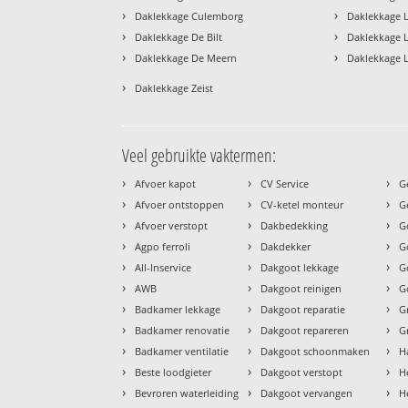
›
›
Daklekkage Culemborg
Daklekkage 
›
›
Daklekkage De Bilt
Daklekkage 
›
›
Daklekkage De Meern
Daklekkage 
›
Daklekkage Zeist
Veel gebruikte vaktermen:
›
›
›
Afvoer kapot
CV Service
G
›
›
›
Afvoer ontstoppen
CV-ketel monteur
G
›
›
›
Afvoer verstopt
Dakbedekking
G
›
›
›
Agpo ferroli
Dakdekker
G
›
›
›
All-Inservice
Dakgoot lekkage
G
›
›
›
AWB
Dakgoot reinigen
G
›
›
›
Badkamer lekkage
Dakgoot reparatie
G
›
›
›
Badkamer renovatie
Dakgoot repareren
G
›
›
›
Badkamer ventilatie
Dakgoot schoonmaken
H
›
›
›
Beste loodgieter
Dakgoot verstopt
H
›
›
›
Bevroren waterleiding
Dakgoot vervangen
H