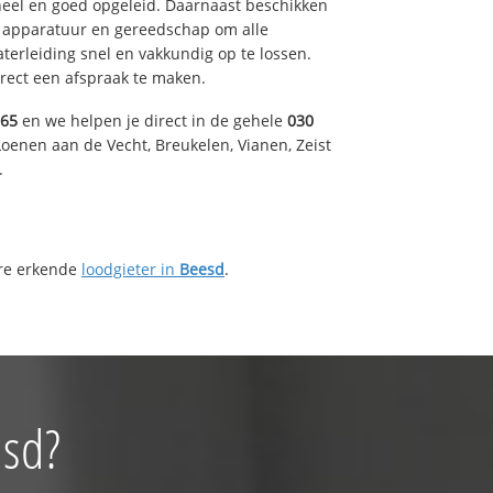
eel en goed opgeleid. Daarnaast beschikken
e apparatuur en gereedschap om alle
erleiding snel en vakkundig op te lossen.
rect een afspraak te maken.
165
en we helpen je direct in de gehele
030
oenen aan de Vecht, Breukelen, Vianen, Zeist
.
ere erkende
loodgieter in
Beesd
.
esd?