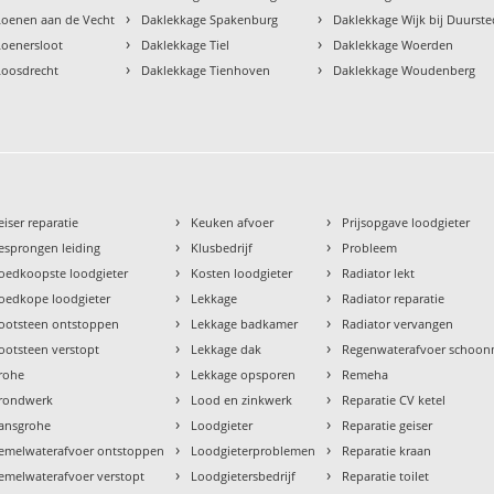
›
›
Loenen aan de Vecht
Daklekkage Spakenburg
Daklekkage Wijk bij Duurst
›
›
Loenersloot
Daklekkage Tiel
Daklekkage Woerden
›
›
Loosdrecht
Daklekkage Tienhoven
Daklekkage Woudenberg
›
›
eiser reparatie
Keuken afvoer
Prijsopgave loodgieter
›
›
esprongen leiding
Klusbedrijf
Probleem
›
›
oedkoopste loodgieter
Kosten loodgieter
Radiator lekt
›
›
oedkope loodgieter
Lekkage
Radiator reparatie
›
›
ootsteen ontstoppen
Lekkage badkamer
Radiator vervangen
›
›
ootsteen verstopt
Lekkage dak
Regenwaterafvoer schoo
›
›
rohe
Lekkage opsporen
Remeha
›
›
rondwerk
Lood en zinkwerk
Reparatie CV ketel
›
›
ansgrohe
Loodgieter
Reparatie geiser
›
›
emelwaterafvoer ontstoppen
Loodgieterproblemen
Reparatie kraan
›
›
emelwaterafvoer verstopt
Loodgietersbedrijf
Reparatie toilet