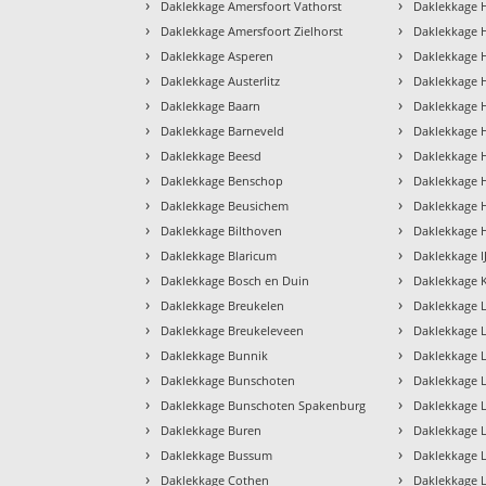
›
›
Daklekkage Amersfoort Vathorst
Daklekkage 
›
›
Daklekkage Amersfoort Zielhorst
Daklekkage 
›
›
Daklekkage Asperen
Daklekkage 
›
›
Daklekkage Austerlitz
Daklekkage 
›
›
Daklekkage Baarn
Daklekkage 
›
›
Daklekkage Barneveld
Daklekkage 
›
›
Daklekkage Beesd
Daklekkage 
›
›
Daklekkage Benschop
Daklekkage 
›
›
Daklekkage Beusichem
Daklekkage H
›
›
Daklekkage Bilthoven
Daklekkage 
›
›
Daklekkage Blaricum
Daklekkage IJ
›
›
Daklekkage Bosch en Duin
Daklekkage 
›
›
Daklekkage Breukelen
Daklekkage 
›
›
Daklekkage Breukeleveen
Daklekkage 
›
›
Daklekkage Bunnik
Daklekkage 
›
›
Daklekkage Bunschoten
Daklekkage 
›
›
Daklekkage Bunschoten Spakenburg
Daklekkage 
›
›
Daklekkage Buren
Daklekkage 
›
›
Daklekkage Bussum
Daklekkage
›
›
Daklekkage Cothen
Daklekkage 