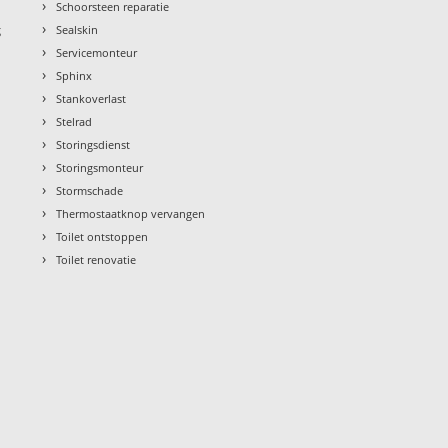
›
Schoorsteen reparatie
›
g
Sealskin
›
Servicemonteur
›
Sphinx
›
Stankoverlast
›
Stelrad
›
Storingsdienst
›
Storingsmonteur
›
Stormschade
›
Thermostaatknop vervangen
›
Toilet ontstoppen
›
Toilet renovatie