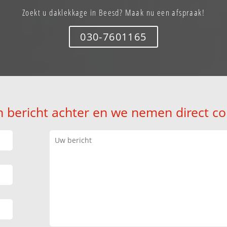
Zoekt u daklekkage in Beesd? Maak nu een afspraak!
030-7601165
n bericht achter en we nemen direct co