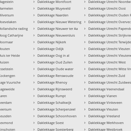
›
›
Hagestein
Daklekkage Montfoort
Daklekkage Utrecht Noordw
›
›
Harmelen
Daklekkage Muyeveld
Daklekkage Utrecht Oost
›
›
Hilversum
Daklekkage Naarden
Daklekkage Utrecht Ouden R
›
›
Hoevelaken
Daklekkage Nieuwe Wetering
Daklekkage Utrecht Overvec
›
›
Hollandsche rading
Daklekkage Nieuwer ter Aa
Daklekkage Utrecht Papend
›
›
Hoog Catharijne
Daklekkage Nieuwersluis
Daklekkage Utrecht Strijkvie
›
›
Hoornaar
Daklekkage Nijkerk
Daklekkage Utrecht Terwijd
›
›
Houten
Daklekkage Odijk
Daklekkage Utrecht Vleuten
›
›
uis ter Heide
Daklekkage Oog in al
Daklekkage Utrecht Vleuter
›
›
Huizen
Daklekkage Oud Zuilen
Daklekkage Utrecht West
›
›
sselstein
Daklekkage Oude water
Daklekkage Utrecht Witte 
›
›
Kockengen
Daklekkage Renswoude
Daklekkage Utrecht Zuid
›
›
Lage Vuursche
Daklekkage Rhenoy
Daklekkage Utrecht Zuidwes
›
›
Lageweide
Daklekkage Rijnsweerd
Daklekkage Veenendaal
›
›
Laren
Daklekkage Rumpt
Daklekkage Vianen
›
›
Leerdam
Daklekkage Schalkwijk
Daklekkage Vinkeveen
›
›
Leersum
Daklekkage Scherpenzeel
Daklekkage Vleuten
›
›
Leusden
Daklekkage Schoonhoven
Daklekkage Vreeland
›
›
 Lexmond
Daklekkage Soest
Daklekkage Werkhoven
›
›
Linschoten
Daklekkage Soesterberg
Daklekkage Westbroek