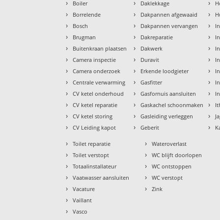
›
›
›
Boiler
Daklekkage
H
›
›
›
Borrelende
Dakpannen afgewaaid
H
›
›
›
Bosch
Dakpannen vervangen
I
›
›
›
Brugman
Dakreparatie
I
›
›
›
Buitenkraan plaatsen
Dakwerk
I
›
›
›
Camera inspectie
Duravit
I
›
›
›
Camera onderzoek
Erkende loodgieter
In
›
›
›
Centrale verwarming
Gasfitter
In
›
›
›
CV ketel onderhoud
Gasfornuis aansluiten
I
›
›
›
CV ketel reparatie
Gaskachel schoonmaken
I
›
›
›
CV ketel storing
Gasleiding verleggen
J
›
›
›
CV Leiding kapot
Geberit
K
›
›
Toilet reparatie
Wateroverlast
›
›
Toilet verstopt
WC blijft doorlopen
›
›
Totaalinstallateur
WC ontstoppen
›
›
Vaatwasser aansluiten
WC verstopt
›
›
Vacature
Zink
›
Vaillant
›
Vasco