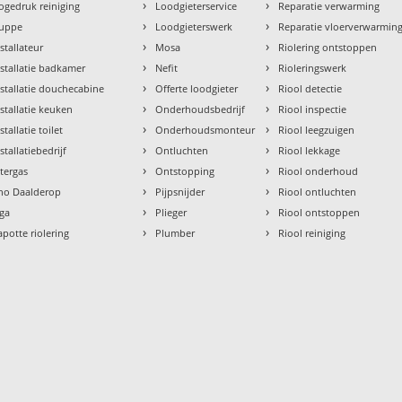
›
›
ogedruk reiniging
Loodgieterservice
Reparatie verwarming
›
›
uppe
Loodgieterswerk
Reparatie vloerverwarmin
›
›
nstallateur
Mosa
Riolering ontstoppen
›
›
nstallatie badkamer
Nefit
Rioleringswerk
›
›
nstallatie douchecabine
Offerte loodgieter
Riool detectie
›
›
nstallatie keuken
Onderhoudsbedrijf
Riool inspectie
›
›
stallatie toilet
Onderhoudsmonteur
Riool leegzuigen
›
›
stallatiebedrijf
Ontluchten
Riool lekkage
›
›
ntergas
Ontstopping
Riool onderhoud
›
›
tho Daalderop
Pijpsnijder
Riool ontluchten
›
›
aga
Plieger
Riool ontstoppen
›
›
apotte riolering
Plumber
Riool reiniging