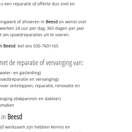
t u een reparatie of offerte dus snel en
ingwerk of afvoeren in
Beesd
en wenst snel
 werken 24 uur per dag, 365 dagen per jaar
rt om spoedreparaties uit te voeren.
in
Beesd
: bel ons 030-7601165
met de reparatie of vervanging van:
ater- en gasleiding)
spoed)reparatie en vervanging)
fvoer ontstoppen, reparatie, renovatie en
anging (dakpannen en dakleer)
onmaken
e in
Beesd
drijf werkzaam zijn hebben kennis en