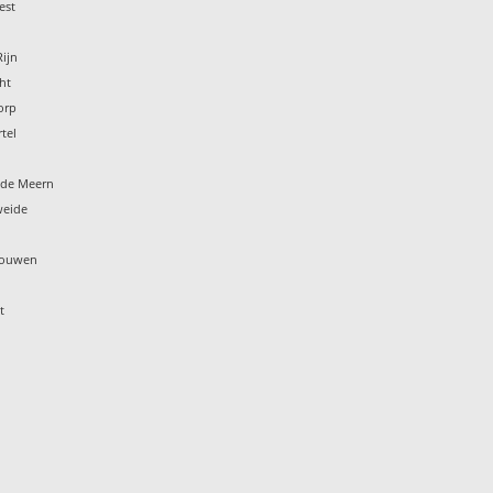
est
ijn
ht
orp
rtel
e
 de Meern
weide
Vrouwen
t