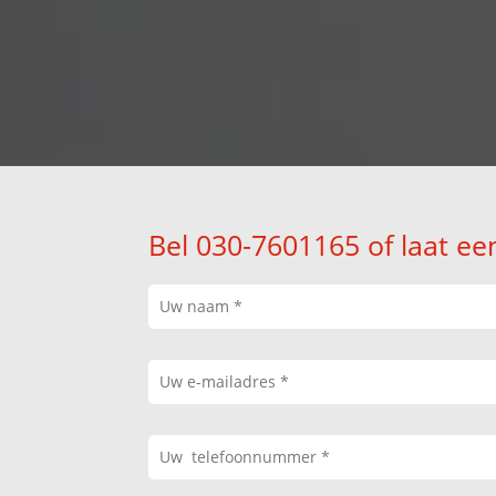
Bel 030-7601165 of laat ee