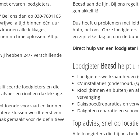
 met ervaren loodgieters.
Beesd
aan de lijn. Bij ons regel
gemakkelijk!
t? Bel ons dan op 030-7601165
 vrijwel altijd binnen één uur
Dus heeft u problemen met leid
 kunnen alle lekkages,
hulp, bel ons. Onze loodgieters
en no time oplossen. Altijd
en zijn elke dag bij u in de buu
Direct hulp van een loodgieter 
Wij hebben 24/7 verschillende
Loodgieter
Beesd
helpt u 
Loodgieterswerkzaamheden (w
CV installaties (onderhoud, (
lificeerde loodgieters en die
Riool (binnen en buiten) en a
afvoer en riool en daklekkage.
vervanging
Dak(spoed)reparaties en verv
 voldoende voorraad en kunnen
Dakgoten reparatie en scho
otere klussen wordt eerst een
aak gemaakt voor de definitieve
Top advies, snel op locati
Alle loodgieters die bij ons be