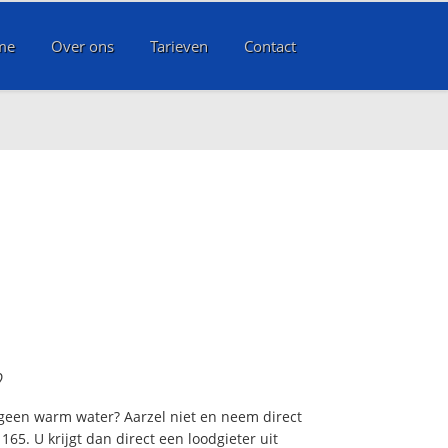
me
Over ons
Tarieven
Contact
?
 geen warm water? Aarzel niet en neem direct
65. U krijgt dan direct een loodgieter uit