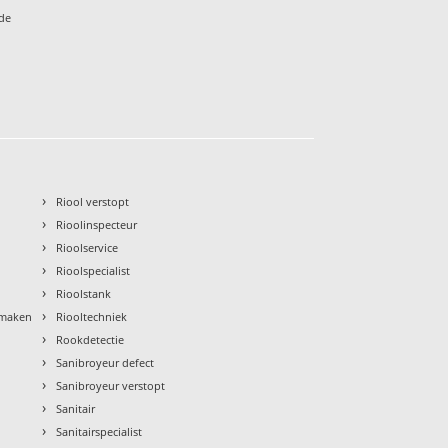
ede
›
Riool verstopt
›
Rioolinspecteur
›
Rioolservice
›
Rioolspecialist
›
Rioolstank
›
nmaken
Riooltechniek
›
Rookdetectie
›
Sanibroyeur defect
›
Sanibroyeur verstopt
›
Sanitair
›
Sanitairspecialist