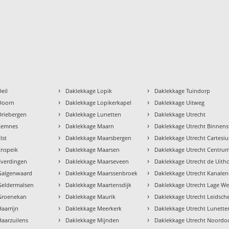
›
›
eil
Daklekkage Lopik
Daklekkage Tuindorp
›
›
Doorn
Daklekkage Lopikerkapel
Daklekkage Uitweg
›
›
Driebergen
Daklekkage Lunetten
Daklekkage Utrecht
›
›
Eemnes
Daklekkage Maarn
Daklekkage Utrecht Binnens
›
›
lst
Daklekkage Maarsbergen
Daklekkage Utrecht Cartesi
›
›
Enspeik
Daklekkage Maarsen
Daklekkage Utrecht Centru
›
›
Everdingen
Daklekkage Maarseveen
Daklekkage Utrecht de Uith
›
›
Galgenwaard
Daklekkage Maarssenbroek
Daklekkage Utrecht Kanalen
›
›
Geldermalsen
Daklekkage Maartensdijk
Daklekkage Utrecht Lage We
›
›
Groenekan
Daklekkage Maurik
Daklekkage Utrecht Leidsche
›
›
aarrijn
Daklekkage Meerkerk
Daklekkage Utrecht Lunette
›
›
aarzuilens
Daklekkage Mijnden
Daklekkage Utrecht Noordo